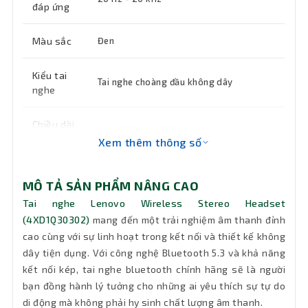
đáp ứng
Màu sắc
Đen
Kiểu tai
Tai nghe choàng đầu không dây
nghe
Chiều dài
Cáp USB-C to USB-C 1.3m
dây
Xem thêm thông số
Tính
Micro hai bên có thể điều chỉnh,
MÔ TẢ SẢN PHẨM NÂNG CAO
năng
Bluetooth 5.3 với khả năng kết nối kép
chính
Tai nghe Lenovo Wireless Stereo Headset
(4XD1Q30302)
mang đến một trải nghiệm âm thanh đỉnh
cao cùng với sự linh hoạt trong kết nối và thiết kế không
Khối
137g
lượng
dây tiện dụng. Với công nghệ Bluetooth 5.3 và khả năng
kết nối kép, tai nghe bluetooth chính hãng sẽ là người
Bảo hành
24 tháng
bạn đồng hành lý tưởng cho những ai yêu thích sự tự do
di động mà không phải hy sinh chất lượng âm thanh.