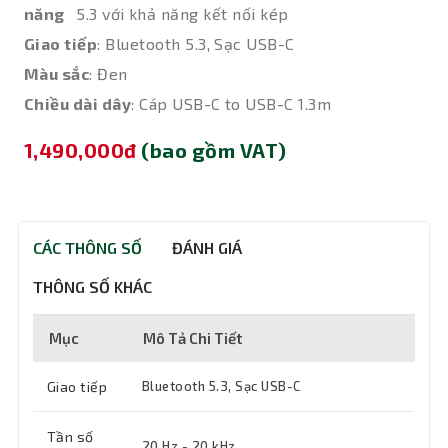
năng
5.3 với khả năng kết nối kép
Giao tiếp
: Bluetooth 5.3, Sạc USB-C
Màu sắc
: Đen
Chiều dài dây
: Cáp USB-C to USB-C 1.3m
1,490,000đ
(bao gồm VAT)
CÁC THÔNG SỐ
ĐÁNH GIÁ
THÔNG SỐ KHÁC
Mục
Mô Tả Chi Tiết
Giao tiếp
Bluetooth 5.3, Sạc USB-C
Tần số
20 Hz - 20 kHz