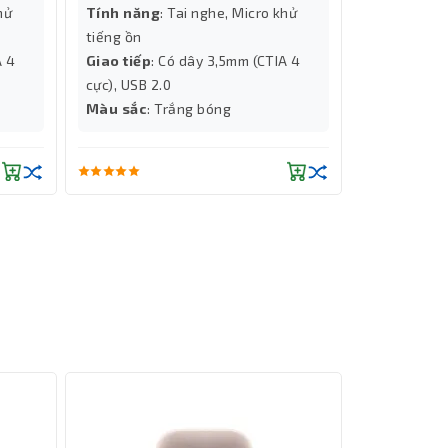
hử
Tính năng
: Tai nghe, Micro khử
Tính năng
tiếng ồn
tiếng ồn
A 4
Giao tiếp
: Có dây 3,5mm (CTIA 4
Giao tiếp
:
cực), USB 2.0
cực), USB 2
Màu sắc
: Trắng bóng
Màu sắc
: 
mm thế