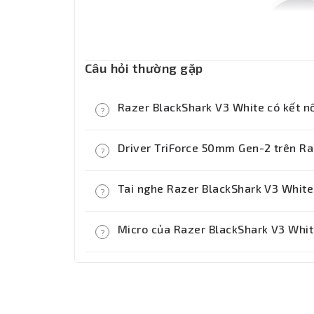
Câu hỏi thường gặp
Razer BlackShark V3 White có kết n
?
Có. Tai nghe Razer BlackShark V3 W
Driver TriForce 50mm Gen-2 trên Ra
?
thấp, Bluetooth 5.3 và cả kết nối có 
Có. Driver TriForce 50mm Gen-2 giúp
Tai nghe Razer BlackShark V3 White
?
treble sắc nét, hỗ trợ định vị âm th
Có. Razer BlackShark V3 White được 
Micro của Razer BlackShark V3 Whi
?
tiếng súng và hiệu ứng môi trường r
Có. Tai nghe được trang bị micro Hyp
voice, livestream hoặc họp online.