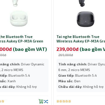
hường. Công nghệ TriForce độc quyền của Razer cho phép các kỹ s
 Kết quả là gì? Âm thanh không còn bị trộn lẫn hay đục ngầu. Bạn
nhân vật rõ ràng ở dải trung và những tiếng nổ, tiếng bass uy lự
t xa tiêu chuẩn của nhiều tai nghe thông thường. Điều này có ng
nh siêu trầm (bass) và siêu cao (treble) một cách chi tiết. Tron
ghe Bluetooth True
Tai nghe Bluetooth True
õ tiếng bước chân của kẻ địch từ xa, xác định chính xác hướng tiến
ess Aukey EP-M3A Green
Wireless Aukey EP-M3A Gr
nền game. Đây chính là yếu tố tạo nên sự khác biệt giữa một ga
,000đ
(bao gồm VAT)
239,000đ
(bao gồm 
000đ
269,000đ
 năng chính
: Driver Dynamic
Tính năng chính
: Driver Dy
, 2 micro MEMS
6 mm, 2 micro MEMS
 tiếp
: Bluetooth 5.4
Giao tiếp
: Bluetooth 5.4
sắc
: Xanh
Màu sắc
: Đen
u dài dây
: Không hỗ trợ
Chiều dài dây
: Không hỗ trợ