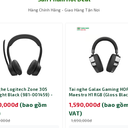
mọi trận chiến
Hàng Chính Hãng - Giao Hàng Tận Nơi
 chiếc tai nghe gaming chính là sự thoải mái, và Razer đã làm đi
ai Nghe Razer Blackshark V3 White
nhẹ đến kinh ngạc, giúp b
hĩa cực kỳ lớn trong những phiên cày game kéo dài hàng giờ liền, 
đầu. Bạn có thể hoàn toàn tập trung vào trận đấu mà không bị ph
m siêu mềm, thoáng khí, ôm trọn vành tai một cách nhẹ nhàng. Th
i mà còn có khả năng cách âm thụ động ấn tượng, giúp ngăn chặn t
toàn vào thế giới game. Tông màu trắng thanh lịch và hiện đại c
c máy gaming, tạo nên một tổng thể setup chuyên nghiệp và bắt mắ
ghe Logitech Zone 305
Tai nghe Galax Gaming HO
ght Black (981-001459) -
Maestro H1 RGB (Gloss Blac
 version native Bluetooth
50,000đ
(bao gồm
1,590,000đ
(bao gồ
)
VAT)
,000đ
1,690,000đ