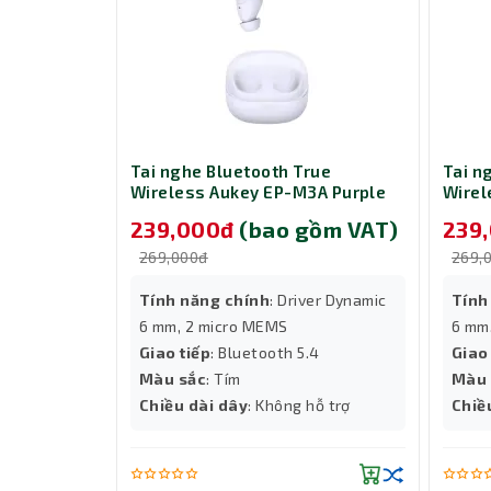
hệ thứ 2. Đây không phải là một driver thông t
chỉnh riêng biệt 3 dải âm: cao, trung và trầm.
nhận được những nốt cao trong trẻo, giọng nói 
lắng ở dải trầm.
Dải tần số đáp ứng rộng từ 12Hz đến 28kHz vượ
Blackshark V3 White có thể tái tạo những âm tha
rue
Tai nghe Bluetooth True
Tai n
lợi thế này là vô cùng to lớn. Bạn có thể nghe r
3A White
Wireless Aukey EP-M3A Purple
Wirel
và cảm nhận trọn vẹn sự hoành tráng của nhạc 
gồm VAT)
239,000đ
(bao gồm VAT)
239
nghiệp dư và một tuyển thủ chuyên nghiệp.
269,000đ
269,
ver Dynamic
Tính năng chính
: Driver Dynamic
Tính
6 mm, 2 micro MEMS
6 mm
4
Giao tiếp
: Bluetooth 5.4
Giao
Màu sắc
: Tím
Màu 
̃ trợ
Chiều dài dây
: Không hỗ trợ
Chiề