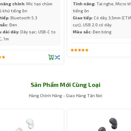
 năng chính
: Mic tạo chùm
Tính năng
: Tai nghe, Micro k
 khử tiếng ồn
tiếng ồn
 tiếp
: Bluetooth 5.3
Giao tiếp
: Có dây 3,5mm (CTI
sắc
: Đen
cực), USB 2.0 có dây
u dài dây
: Dây sạc: USB-C to
Màu sắc
: Đen bóng
C, 1m
Sản Phẩm Mới Cùng Loại
Hàng Chính Hãng - Giao Hàng Tận Nơi
m Gen-2
hite (RZ04-05410400-R3M1)
là bộ đôi driver Razer™ TriForce 50