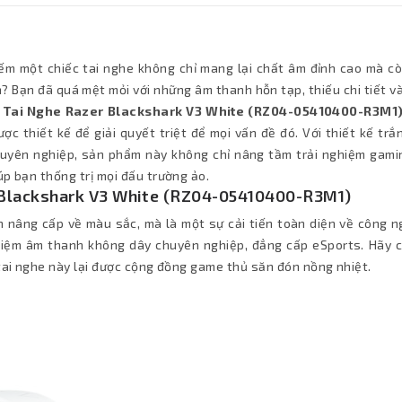
ếm một chiếc tai nghe không chỉ mang lại chất âm đỉnh cao mà cò
? Bạn đã quá mệt mỏi với những âm thanh hỗn tạp, thiếu chi tiết v
?
Tai Nghe Razer Blackshark V3 White (RZ04-05410400-R3M1
ược thiết kế để giải quyết triệt để mọi vấn đề đó. Với thiết kế trắ
huyên nghiệp, sản phẩm này không chỉ nâng tầm trải nghiệm gami
úp bạn thống trị mọi đấu trường ảo.
 Blackshark V3 White (RZ04-05410400-R3M1)
 nâng cấp về màu sắc, mà là một sự cải tiến toàn diện về công n
hiệm âm thanh không dây chuyên nghiệp, đẳng cấp eSports. Hãy c
 tai nghe này lại được cộng đồng game thủ săn đón nồng nhiệt.