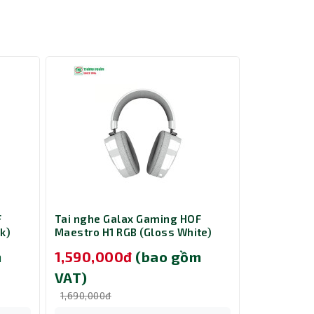
ều này
ạn gần
loại bỏ
ân tâm
iết kế
iếng ồn
ũng là
t.
F
Tai nghe Galax Gaming HOF
Tai nghe G
k)
Maestro H1 RGB (Gloss White)
Maestro H1
m
1,590,000đ
(bao gồm
1,590,0
VAT)
VAT)
1,690,000đ
1,690,000đ