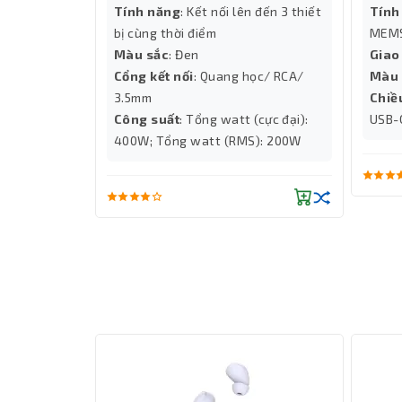
...
Tính năng
: Kết nối lên đến 3 thiết
Tính
era
bị cùng thời điểm
MEMS
Màu sắc
: Đen
Giao
Cổng kết nối
: Quang học/ RCA/
Màu 
3.5mm
Chiề
Công suất
: Tổng watt (cực đại):
USB-
400W; Tổng watt (RMS): 200W
Chất âm bùng nổ với Driver TriForce 50m
Trái tim của
Tai Nghe Razer Blackshark V3 W