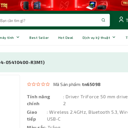
 máy tính
Best Seller
Hot Deal
Dịch vụ kỹ thuật
T
Z04-05410400-R3M1)
Mã Sản phẩm:
tn65098
Tính năng
: Driver TriForce 50 mm driv
chính
2
Giao
: Wireless 2.4GHz, Bluetooth 5.3, Wi
tiếp
USB-C
Màu sắc
: Trắng