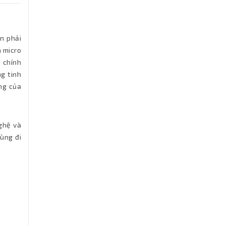
n phải
à micro
)
chính
ng tinh
ng của
ghệ và
ùng đi