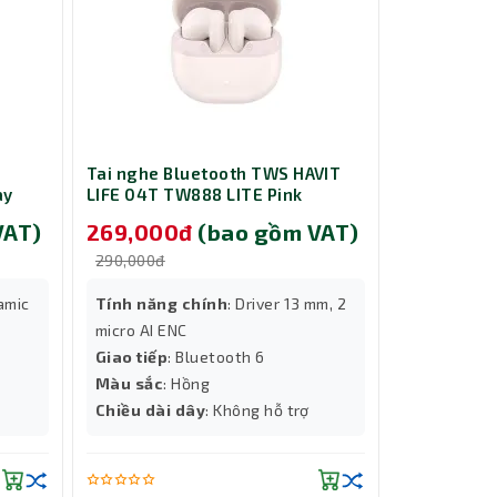
ư tinh
 sẽ cảm
c, sâu
hĩa là
g game,
Tai nghe Bluetooth TWS HAVIT
Tai nghe B
g súng,
ay
LIFE 04T TW888 LITE Pink
LIFE 04T T
me thủ
VAT)
269,000đ
(bao gồm VAT)
269,00
290,000đ
290,000đ
namic
Tính năng chính
: Driver 13 mm, 2
Tính năng
micro AI ENC
micro AI EN
Giao tiếp
: Bluetooth 6
Giao tiếp
:
Thành Nhân TNC
Màu sắc
: Hồng
Màu sắc
: 
Trợ lý AI • Phản hồi tức thì
Chiều dài dây
: Không hỗ trợ
Chiều dài 
micro AI EN