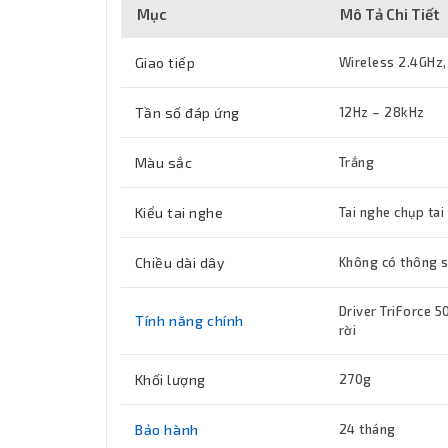
Mục
Mô Tả Chi Tiết
Giao tiếp
Wireless 2.4GHz,
Tần số đáp ứng
12Hz – 28kHz
Màu sắc
Trắng
Kiểu tai nghe
Tai nghe chụp ta
Chiều dài dây
Không có thông số
Driver TriForce 
Tính năng chính
rời
Khối lượng
270g
Bảo hành
24 tháng