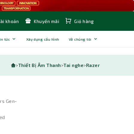
Tài khoản
Khuyến mãi
Giỏ hàng
in tức
Xây dựng cấu hình
Về chúng tôi
>
Thiết Bị Âm Thanh
>
Tai nghe
>
Razer
ers Gen-
red