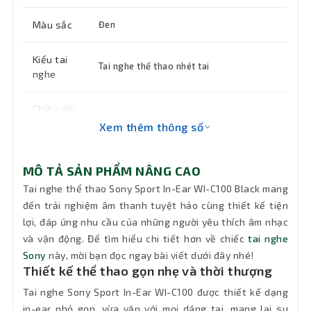
Màu sắc
Đen
Kiểu tai
Tai nghe thể thao nhét tai
nghe
Chiều dài
Không dây
dây
Xem thêm thông số
Tính
MÔ TẢ SẢN PHẨM NÂNG CAO
năng
Tích hợp micro, DSEE
chính
Tai nghe thể thao Sony Sport In-Ear WI-C100 Black mang
đến trải nghiệm âm thanh tuyệt hảo cùng thiết kế tiện
lợi, đáp ứng nhu cầu của những người yêu thích âm nhạc
Khối
54g
lượng
và vận động. Để tìm hiểu chi tiết hơn về chiếc
tai nghe
Sony
này, mời bạn đọc ngay bài viết dưới đây nhé!
Thiết kế thể thao gọn nhẹ và thời thượng
Bảo hành
12 tháng
Tai nghe Sony Sport In-Ear WI-C100 được thiết kế dạng
in-ear nhỏ gọn, vừa vặn với mọi dáng tai, mang lại sự