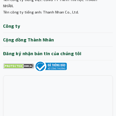
NHÂN.
Tên công ty tiếng anh: Thanh Nhan Co., Ltd.
Thành Nhân TNC
Công ty
Trợ lý AI • Phản hồi tức thì
Cộng đồng Thành Nhân
Đăng ký nhận bản tin của chúng tôi
Tích hợp micro thuận tiện cho cuộc gọi
Tai nghe Sony WI-C100 tích hợp
micro
chất lượng cao,
hỗ trợ đàm thoại rõ ràng, không tiếng ồn. Đây là một
điểm cộng lớn cho những ai thường xuyên thực hiện cuộc
gọi trong lúc làm việc, di chuyển hoặc tập luyện.