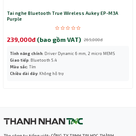
Chất âm sống động nhờ công nghệ DSEE
Tai nghe Bluetooth True Wireless Aukey EP-M3A
Công nghệ DSEE
(Digital Sound Enhancement Engine)
Purple
độc quyền từ Sony giúp tái tạo âm thanh chi tiết, sống
động, đặc biệt là ở các dải âm cao và âm trầm.
Dải tần số đáp ứng
20Hz - 20.000Hz
mang lại âm thanh
239,000đ
(bao gồm VAT)
269,000đ
chân thực, phù hợp với mọi thể loại nhạc, từ ballad nhẹ
nhàng đến rock mạnh mẽ.
Tính năng chính
: Driver Dynamic 6 mm, 2 micro MEMS
Giao tiếp
: Bluetooth 5.4
Màu sắc
: Tím
Chiều dài dây
: Không hỗ trợ
Tên công ty tiếng việt: CÔNG TY TNHH TIN HỌC THÀNH