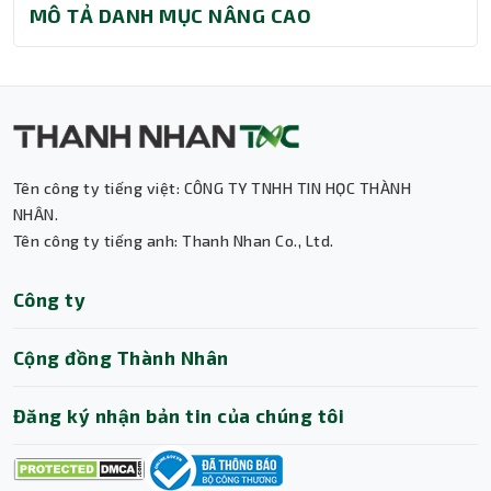
MÔ TẢ DANH MỤC NÂNG CAO
Tên công ty tiếng việt: CÔNG TY TNHH TIN HỌC THÀNH
Thành Nhân TNC
NHÂN.
Tên công ty tiếng anh: Thanh Nhan Co., Ltd.
Trợ lý AI • Phản hồi tức thì
Công ty
Cộng đồng Thành Nhân
Đăng ký nhận bản tin của chúng tôi