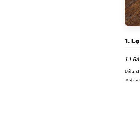
1. L
1.1 B
Điều c
hoặc á