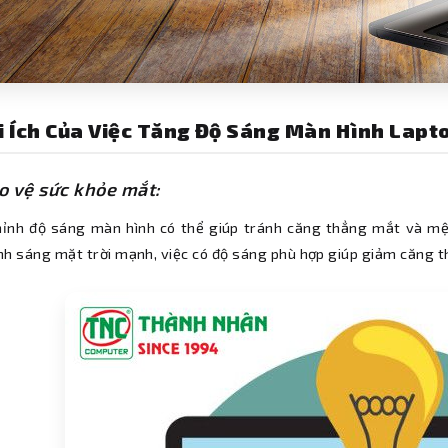
ợi Ích Của Việc Tăng Độ Sáng Màn Hình Lapt
ảo vệ sức khỏe mắt:
hỉnh độ sáng màn hình có thể giúp tránh căng thẳng mắt và mệt
nh sáng mặt trời mạnh, việc có độ sáng phù hợp giúp giảm căng t