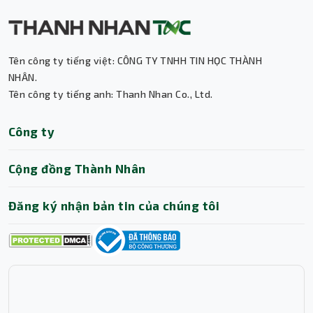
Tên công ty tiếng việt: CÔNG TY TNHH TIN HỌC THÀNH
Thành Nhân TNC
NHÂN.
Tên công ty tiếng anh: Thanh Nhan Co., Ltd.
Trợ lý AI • Phản hồi tức thì
Công ty
Cộng đồng Thành Nhân
Đăng ký nhận bản tin của chúng tôi