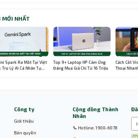
I MỚI NHẤT
ni Spark Ra Mắt Tại Việt
Top 9+ Laptop HP Cảm Ứng
Cách Cắt Vi
 Trợ Lý AI Cá Nhân Tự
Đáng Mua Giá Chỉ Từ 16 Triệu
Thoại Nhanh
g 24/7
Hướng Dẫn C
Công ty
Cộng đồng Thành
Đă
Nhân
Giới thiệu
Hotline: 1900-6078
Bản quyền