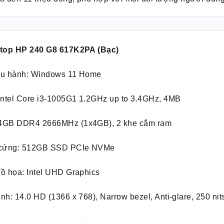
ptop HP 240 G8 617K2PA (Bạc)
ều hành: Windows 11 Home
Intel Core i3-1005G1 1.2GHz up to 3.4GHz, 4MB
4GB DDR4 2666MHz (1x4GB), 2 khe cắm ram
 cứng: 512GB SSD PCIe NVMe
ồ họa: Intel UHD Graphics
nh: 14.0 HD (1366 x 768), Narrow bezel, Anti-glare, 250 n