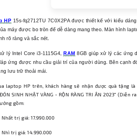
p HP
15s-fq2712TU 7C0X2PA được thiết kế với kiểu dáng 
ủa máy được bo tròn để dễ dàng mang theo. Màn hình lapto
nh rõ ràng và sắc nét.
xử lý Intel Core i3-1115G4,
RAM
8GB giúp xử lý các ứng 
đáp ứng được nhu cầu giải trí của người dùng. Bên cạnh
ng lưu trữ thoải mái.
ua laptop HP trên, khách hàng sẽ nhận được quà tặng là
 "ĐÓN SINH NHẬT VÀNG - RỘN RÀNG TRI ÂN 2023" (Diễn ra 
hưởng gồm:
i Nhất trị giá: 17.990.000
i Nhì trị giá: 14.990.000