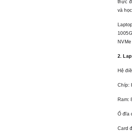
thực đ
và học
Lapto
1005
NVMe h
2. La
Hệ đi
Chíp: 
Ram: 
Ổ đĩa
Card đ