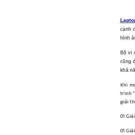
Lapto
cạnh c
hình ả
Bộ vi 
cũng 
khả nă
Khi m
trình
giải t
01 Giả
01 Giả