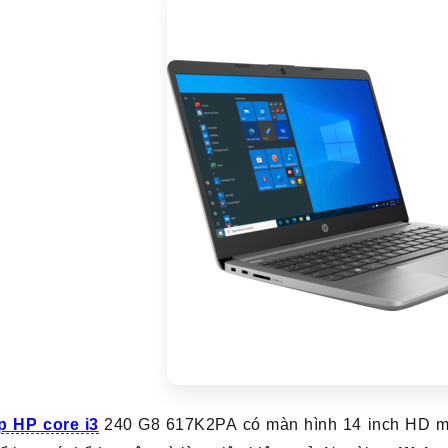
p HP core i3
240 G8 617K2PA có màn hình 14 inch HD ma