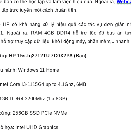
ể bạn có thể học tập và làm việc hiệu quả. Ngoài ra,
Webc
 tập trực tuyến một cách thuận tiện.
p HP có khả năng xử lý hiệu quả các tác vụ đơn giản nhờ
G1.
Ngoài ra, RAM 4GB DDR4 hỗ trợ tốc độ bus ấn t
ỗ trợ truy cập dữ liệu, khởi động máy, phần mềm,.. nhanh
ptop HP 15s-fq2712TU 7C0X2PA (Bạc)
ều hành: Windows 11 Home
Intel Core i3-1115G4 up to 4.1Ghz, 6MB
8GB DDR4 3200Mhz (1 x 8GB)
 cứng: 256GB SSD PCIe NVMe
ồ họa: Intel UHD Graphics