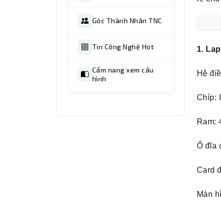
Góc Thành Nhân TNC
Tin Công Nghệ Hot
1. La
Cẩm nang xem cấu
Hệ đi
hình
Chíp: 
Ram: 
Ổ đĩa
Card đ
Màn hì