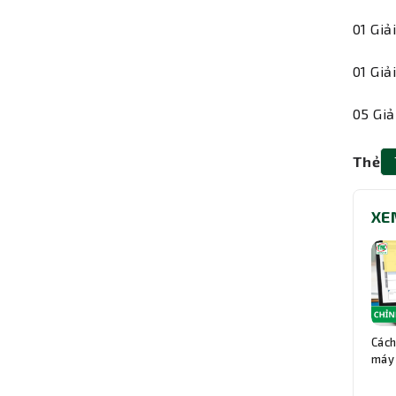
01 Giả
01 Giả
05 Giả
Thẻ
XE
Cách
máy 