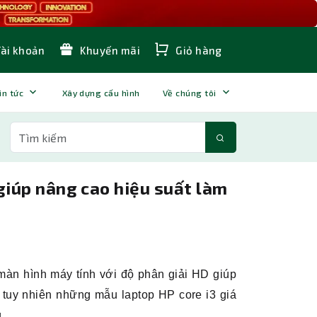
Tài khoản
Khuyến mãi
Giỏ hàng
in tức
Xây dựng cấu hình
Về chúng tôi
giúp nâng cao hiệu suất làm
 màn hình máy tính với độ phân giải HD giúp
t, tuy nhiên những mẫu laptop HP core i3 giá
.