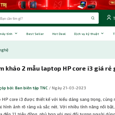
 máy tính
Best Seller
Hot Deal
Dịch vụ kỹ thuật
T
nghệ
 khảo 2 mẫu laptop HP core i3 giá rẻ 
óp bởi: Ban biên tập TNC
/ Ngày 21-03-2023
 HP core i3 được thiết kế với kiểu dáng sang trọng, cùng
hị hình ảnh rõ ràng và sắc nét. Với nhiều tính năng nổi bậ
a đến 11 triệu đồng, phù hợp với mọi đối tượng người dùng