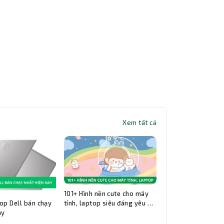
Xem tất cả
101+ Hình nền cute cho máy
op Dell bán chạy
tính, laptop siêu đáng yêu và
ay
đẹp nhất