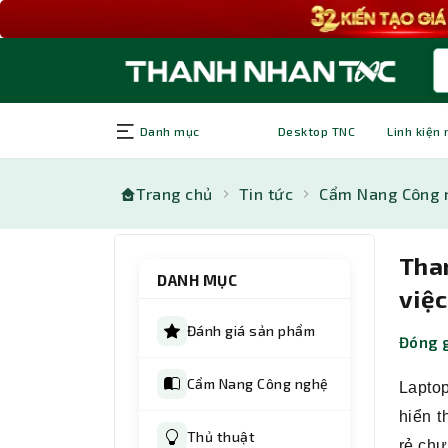
Danh mục
Desktop TNC
Linh kiện
Trang chủ
Tin tức
Cẩm Nang Công 
Tham
DANH MỤC
việc
Đánh giá sản phẩm
Đóng g
Cẩm Nang Công nghệ
Laptop
hiển t
Thủ thuật
rẻ chư