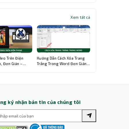
Xem tất cả
Thành Nhân TNC
Trợ lý AI • Phản hồi tức thì
deo Trên Điện
Hướng Dẫn Cách Xóa Trang
, Đơn Giản –
Trắng Trong Word Đơn Giản,
hi Tiết
Chi Tiết
ng ký nhận bản tin của chúng tôi