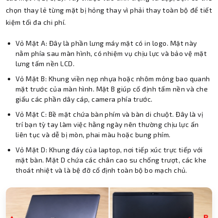
chọn thay lẻ từng mặt bị hỏng thay vì phải thay toàn bộ để tiết
kiệm tối đa chi phí.
Vỏ Mặt A: Đây là phần lưng máy mặt có in logo. Mặt này
nằm phía sau màn hình, có nhiệm vụ chịu lực và bảo vệ mặt
lưng tấm nền LCD.
Vỏ Mặt B: Khung viền nẹp nhựa hoặc nhôm mỏng bao quanh
mặt trước của màn hình. Mặt B giúp cố định tấm nền và che
giấu các phần dây cáp, camera phía trước.
Vỏ Mặt C: Bề mặt chứa bàn phím và bàn di chuột. Đây là vị
trí bạn tỳ tay làm việc hằng ngày nên thường chịu lực ấn
liên tục và dễ bị mòn, phai màu hoặc bung phím.
Vỏ Mặt D: Khung đáy của laptop, nơi tiếp xúc trực tiếp với
mặt bàn. Mặt D chứa các chân cao su chống trượt, các khe
thoát nhiệt và là bệ đỡ cố định toàn bộ bo mạch chủ.