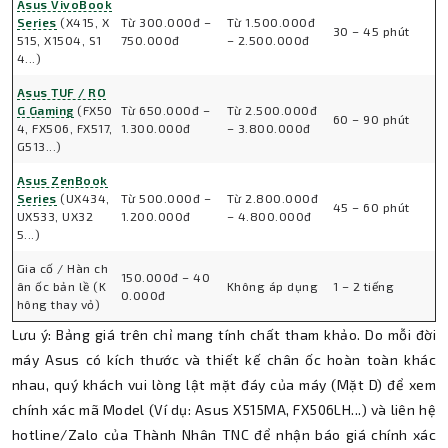
Asus VivoBook
Series
(X415, X
Từ 300.000đ –
Từ 1.500.000đ
30 – 45 phút
515, X1504, S1
750.000đ
– 2.500.000đ
4...)
Asus TUF / RO
G Gaming
(FX50
Từ 650.000đ –
Từ 2.500.000đ
60 – 90 phút
4, FX506, FX517,
1.300.000đ
– 3.800.000đ
G513...)
Asus ZenBook
Series
(UX434,
Từ 500.000đ –
Từ 2.800.000đ
45 – 60 phút
UX533, UX32
1.200.000đ
– 4.800.000đ
5...)
Gia cố / Hàn ch
150.000đ – 40
ân ốc bản lề (K
Không áp dụng
1 – 2 tiếng
0.000đ
hông thay vỏ)
Lưu ý: Bảng giá trên chỉ mang tính chất tham khảo. Do mỗi đời
máy Asus có kích thước và thiết kế chân ốc hoàn toàn khác
nhau, quý khách vui lòng lật mặt đáy của máy (Mặt D) để xem
chính xác mã Model (Ví dụ: Asus X515MA, FX506LH...) và liên hệ
hotline/Zalo của Thành Nhân TNC để nhận báo giá chính xác