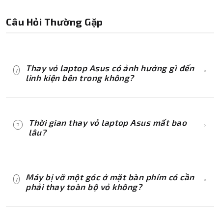
Câu Hỏi Thường Gặp
Thay vỏ laptop Asus có ảnh hưởng gì đến
?
>
linh kiện bên trong không?
Nếu quá trình tháo lắp được thực hiện đúng kỹ
thuật và sử dụng vỏ đúng kích cỡ, model máy
Thời gian thay vỏ laptop Asus mất bao
?
>
thì hoàn toàn không ảnh hưởng gì đến linh kiện
lâu?
bên trong. Ngược lại, một bộ vỏ mới, vừa vặn
sẽ giúp cố định bo mạch chắc chắn hơn, tối ưu
Thời gian thay vỏ tại Thành Nhân TNC thường
không gian tản nhiệt và bảo vệ máy tốt hơn.
chỉ dao động từ 30 đến 90 phút tùy thuộc vào
Máy bị vỡ một góc ở mặt bàn phím có cần
?
>
dòng máy văn phòng (VivoBook, ZenBook) hay
phải thay toàn bộ vỏ không?
dòng máy Gaming (TUF, ROG) có kết cấu dây
cáp phức tạp hơn.
Không cần thiết. Vỏ laptop Asus được thiết kế