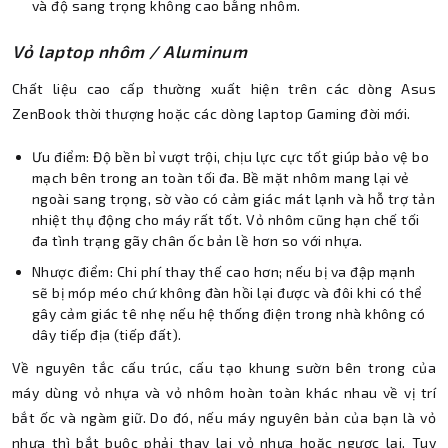
và độ sang trọng không cao bằng nhôm.
Vỏ laptop nhôm / Aluminum
Chất liệu cao cấp thường xuất hiện trên các dòng Asus
ZenBook thời thượng hoặc các dòng laptop Gaming đời mới.
Ưu điểm: Độ bền bỉ vượt trội, chịu lực cực tốt giúp bảo vệ bo
mạch bên trong an toàn tối đa. Bề mặt nhôm mang lại vẻ
ngoài sang trọng, sờ vào có cảm giác mát lạnh và hỗ trợ tản
nhiệt thụ động cho máy rất tốt. Vỏ nhôm cũng hạn chế tối
đa tình trạng gãy chân ốc bản lề hơn so với nhựa.
Nhược điểm: Chi phí thay thế cao hơn; nếu bị va đập mạnh
sẽ bị móp méo chứ không đàn hồi lại được và đôi khi có thể
gây cảm giác tê nhẹ nếu hệ thống điện trong nhà không có
dây tiếp địa (tiếp đất).
Về nguyên tắc cấu trúc, cấu tạo khung sườn bên trong của
máy dùng vỏ nhựa và vỏ nhôm hoàn toàn khác nhau về vị trí
bắt ốc và ngàm giữ. Do đó, nếu máy nguyên bản của bạn là vỏ
nhựa thì bắt buộc phải thay lại vỏ nhựa hoặc ngược lại. Tuy