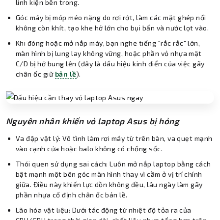
linh kiện bên trong.
Góc máy bị móp méo nặng do rơi rớt, làm các mặt ghép nối
không còn khít, tạo khe hở lớn cho bụi bẩn và nước lọt vào.
Khi đóng hoặc mở nắp máy, bạn nghe tiếng "rắc rắc" lớn,
màn hình bị lung lay không vững, hoặc phần vỏ nhựa mặt
C/D bị hở bung lên (đây là dấu hiệu kinh điển của việc gãy
chân ốc giữ
bản lề
).
Nguyên nhân khiến vỏ laptop Asus bị hỏng
Va đập vật lý: Vô tình làm rơi máy từ trên bàn, va quẹt mạnh
vào cạnh cửa hoặc balo không có chống sốc.
Thói quen sử dụng sai cách: Luôn mở nắp laptop bằng cách
bật mạnh một bên góc màn hình thay vì cầm ở vị trí chính
giữa. Điều này khiến lực dồn không đều, lâu ngày làm gãy
phần nhựa cố định chân ốc bản lề.
Lão hóa vật liệu: Dưới tác động từ nhiệt độ tỏa ra của