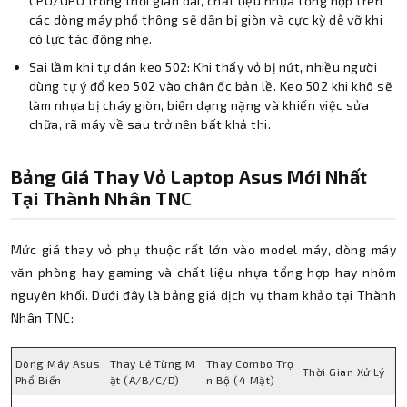
CPU/GPU trong thời gian dài, chất liệu nhựa tổng hợp trên
các dòng máy phổ thông sẽ dần bị giòn và cực kỳ dễ vỡ khi
có lực tác động nhẹ.
Sai lầm khi tự dán keo 502: Khi thấy vỏ bị nứt, nhiều người
dùng tự ý đổ keo 502 vào chân ốc bản lề. Keo 502 khi khô sẽ
làm nhựa bị cháy giòn, biến dạng nặng và khiến việc sửa
chữa, rã máy về sau trở nên bất khả thi.
Bảng Giá Thay Vỏ Laptop Asus Mới Nhất
Tại Thành Nhân TNC
Mức giá thay vỏ phụ thuộc rất lớn vào model máy, dòng máy
văn phòng hay gaming và chất liệu nhựa tổng hợp hay nhôm
nguyên khối. Dưới đây là bảng giá dịch vụ tham khảo tại Thành
Nhân TNC:
Dòng Máy Asus
Thay Lẻ Từng M
Thay Combo Trọ
Thời Gian Xử Lý
Phổ Biến
ặt (A/B/C/D)
n Bộ (4 Mặt)