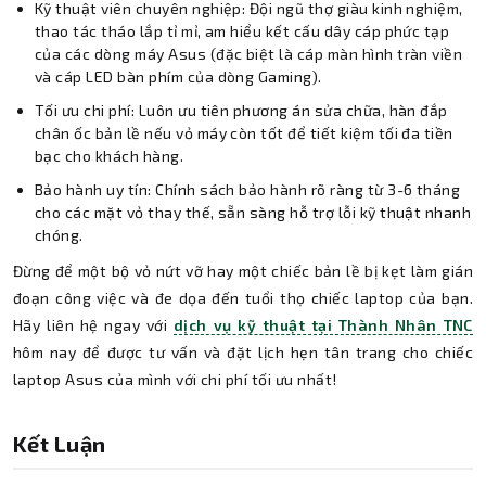
Kỹ thuật viên chuyên nghiệp: Đội ngũ thợ giàu kinh nghiệm,
thao tác tháo lắp tỉ mỉ, am hiểu kết cấu dây cáp phức tạp
của các dòng máy Asus (đặc biệt là cáp màn hình tràn viền
và cáp LED bàn phím của dòng Gaming).
Tối ưu chi phí: Luôn ưu tiên phương án sửa chữa, hàn đắp
chân ốc bản lề nếu vỏ máy còn tốt để tiết kiệm tối đa tiền
bạc cho khách hàng.
Bảo hành uy tín: Chính sách bảo hành rõ ràng từ 3-6 tháng
cho các mặt vỏ thay thế, sẵn sàng hỗ trợ lỗi kỹ thuật nhanh
chóng.
Đừng để một bộ vỏ nứt vỡ hay một chiếc bản lề bị kẹt làm gián
đoạn công việc và đe dọa đến tuổi thọ chiếc laptop của bạn.
Hãy liên hệ ngay với
dịch vụ kỹ thuật tại Thành Nhân TNC
hôm nay để được tư vấn và đặt lịch hẹn tân trang cho chiếc
laptop Asus của mình với chi phí tối ưu nhất!
Kết Luận