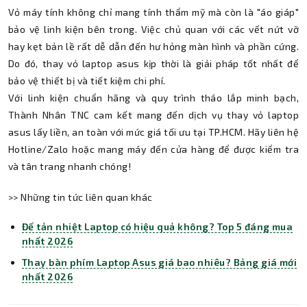
Vỏ máy tính không chỉ mang tính thẩm mỹ mà còn là "áo giáp"
bảo vệ linh kiện bên trong. Việc chủ quan với các vết nứt vỡ
hay kẹt bản lề rất dễ dẫn đến hư hỏng màn hình và phần cứng.
Do đó, thay vỏ laptop asus kịp thời là giải pháp tốt nhất để
bảo vệ thiết bị và tiết kiệm chi phí.
Với linh kiện chuẩn hãng và quy trình tháo lắp minh bạch,
Thành Nhân TNC cam kết mang đến dịch vụ thay vỏ laptop
asus lấy liền, an toàn với mức giá tối ưu tại TP.HCM. Hãy liên hệ
Hotline/Zalo hoặc mang máy đến cửa hàng để được kiểm tra
và tân trang nhanh chóng!
>> Những tin tức liên quan khác
Đế tản nhiệt Laptop có hiệu quả không? Top 5 đáng mua
nhất 2026
Thay bàn phím Laptop Asus giá bao nhiêu? Bảng giá mới
nhất 2026