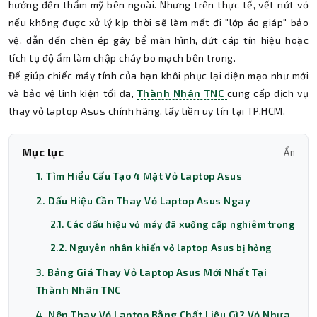
hưởng đến thẩm mỹ bên ngoài. Nhưng trên thực tế, vết nứt vỏ
nếu không được xử lý kịp thời sẽ làm mất đi "lớp áo giáp" bảo
vệ, dẫn đến chèn ép gây bể màn hình, đứt cáp tín hiệu hoặc
tích tụ độ ẩm làm chập cháy bo mạch bên trong.
Để giúp chiếc máy tính của bạn khôi phục lại diện mạo như mới
và bảo vệ linh kiện tối đa,
Thành Nhân TNC
cung cấp dịch vụ
thay vỏ laptop Asus chính hãng, lấy liền uy tín tại TP.HCM.
Mục lục
Ẩn
1. Tìm Hiểu Cấu Tạo 4 Mặt Vỏ Laptop Asus
2. Dấu Hiệu Cần Thay Vỏ Laptop Asus Ngay
2.1. Các dấu hiệu vỏ máy đã xuống cấp nghiêm trọng
2.2. Nguyên nhân khiến vỏ laptop Asus bị hỏng
3. Bảng Giá Thay Vỏ Laptop Asus Mới Nhất Tại
Thành Nhân TNC
4. Nên Thay Vỏ Laptop Bằng Chất Liệu Gì? Vỏ Nhựa