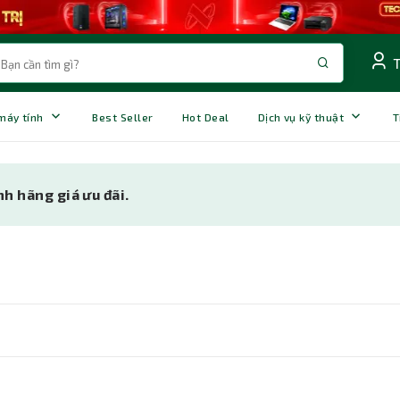
 máy tính
Best Seller
Hot Deal
Dịch vụ kỹ thuật
T
h hãng giá ưu đãi.