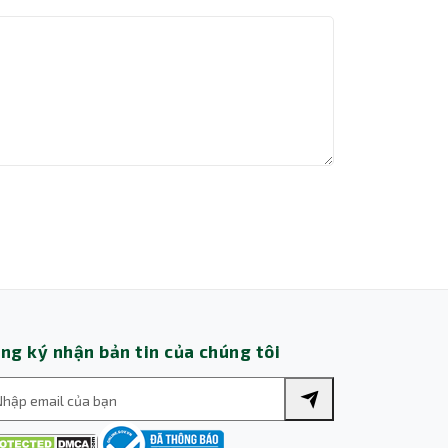
Thành Nhân TNC
Trợ lý AI • Phản hồi tức thì
ng ký nhận bản tin của chúng tôi