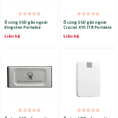
Ổ cứng SSD gắn ngoài
Ổ cứng SSD gắn ngoài
Kingston Portable
Crucial X10 1TB Portable
2000GB
CT1000X10SSD9
Liên hệ
Liên hệ
SXS2000/2000GA