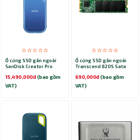
Ổ cứng SSD gắn ngoài
Ổ cứng SSD gắn ngoài
SanDisk Creator Pro
Transcend 820S Sata
Portable 4TB
120GB TS120GMTS820S
15,490,000đ
(bao gồm
690,000đ
(bao gồm
SDSSDE81C-4T00-G25
VAT)
VAT)