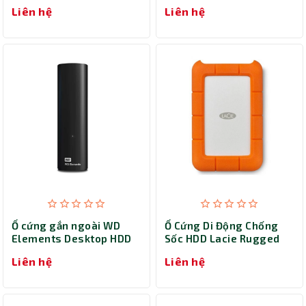
3.5 inch 3.0 26TB
3.5 inch 3.0 22TB
Liên hệ
Liên hệ
WDBBGB0260HBK-SESN
WDBBGB0220HBK-SESN
(Đen)
(Đen)
Ổ cứng gắn ngoài WD
Ổ Cứng Di Động Chống
Elements Desktop HDD
Sốc HDD Lacie Rugged
Storage 3.5 inch 26TB
Type-C 1TB
Liên hệ
Liên hệ
WDBBKG0260HBK-SESN
STFR1000800
(Đen)