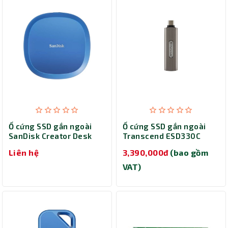
Ổ cứng SSD gắn ngoài
Ổ cứng SSD gắn ngoài
SanDisk Creator Desk
Transcend ESD330C
Drive 4TB SDSSDT40C-
Portable Type C
Liên hệ
3,390,000đ
(bao gồm
4T00-A25
TS512GESD330C
VAT)