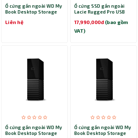
Ổ cứng gắn ngoài WD My
Ổ cứng SSD gắn ngoài
Book Desktop Storage
Lacie Rugged Pro USB
3.5 inch 3.0 24TB
Type C, Thunderbolt 3
Liên hệ
17,990,000đ
(bao gồm
WDBBGB0240HBK-SESN
2TB STHZ2000800
(Đen)
VAT)
Ổ cứng gắn ngoài WD My
Ổ cứng gắn ngoài WD My
Book Desktop Storage
Book Desktop Storage