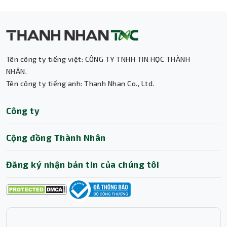
Tên công ty tiếng việt: CÔNG TY TNHH TIN HỌC THÀNH
Thành Nhân TNC
NHÂN.
Tên công ty tiếng anh: Thanh Nhan Co., Ltd.
Trợ lý AI • Phản hồi tức thì
Công ty
Cộng đồng Thành Nhân
Đăng ký nhận bản tin của chúng tôi