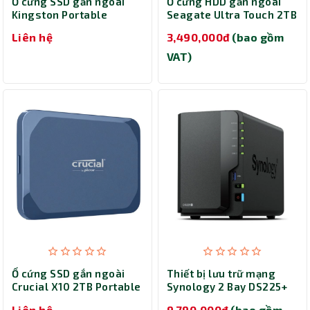
Ổ cứng SSD gắn ngoài
Ổ cứng HDD gắn ngoài
Kingston Portable
Seagate Ultra Touch 2TB
4000GB
2.5 inch STMA2000400
Liên hệ
3,490,000đ
(bao gồm
SXS2000/4000GA
VAT)
Ổ cứng SSD gắn ngoài
Thiết bị lưu trữ mạng
Crucial X10 2TB Portable
Synology 2 Bay DS225+
CT2000X10SSD9
Liên hệ
9,790,000đ
(bao gồm