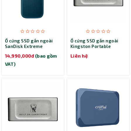
Ổ cứng SSD gắn ngoài
Ổ cứng SSD gắn ngoài
SanDisk Extreme
Kingston Portable
Portable 4TB SDSSDE61-
500GB SXS2000/500GA
14,990,000đ
(bao gồm
Liên hệ
4T00-G25M
VAT)