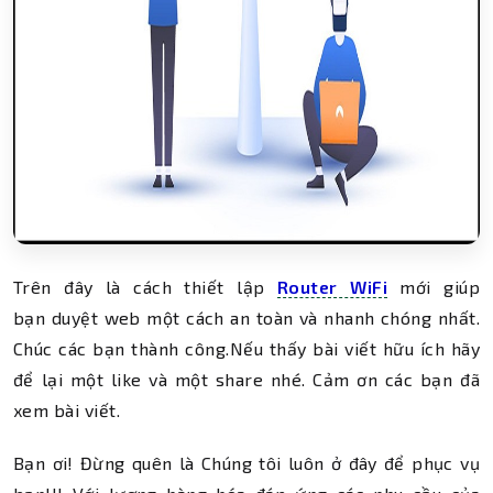
Trên đây là cách thiết lập
Router WiFi
mới giúp
bạn duyệt web một cách an toàn và nhanh chóng nhất.
Chúc các bạn thành công.Nếu thấy bài viết hữu ích hãy
để lại một like và một share nhé. Cảm ơn các bạn đã
xem bài viết.
Bạn ơi! Đừng quên là Chúng tôi luôn ở đây để phục vụ