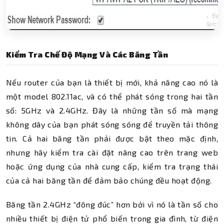
Kiểm Tra Chế Độ Mạng Và Các Băng Tần
Nếu router của bạn là thiết bị mới, khả năng cao nó là
một model 802.11ac, và có thể phát sóng trong hai tần
số: 5GHz và 2.4GHz. Đây là những tần số mà mạng
không dây của bạn phát sóng sóng để truyền tải thông
tin. Cả hai băng tần phải được bật theo mặc định,
nhưng hãy kiểm tra cài đặt nâng cao trên trang web
hoặc ứng dụng của nhà cung cấp, kiểm tra trạng thái
của cả hai băng tần để đảm bảo chúng đều hoạt động.
Băng tần 2.4GHz “đông đúc” hơn bởi vì nó là tần số cho
nhiều thiết bị điện tử phổ biến trong gia đình, từ điện