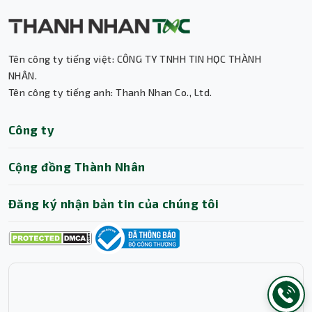
Trợ lý AI • Phản hồi tức thì
Tên công ty tiếng việt: CÔNG TY TNHH TIN HỌC THÀNH
NHÂN.
Tên công ty tiếng anh: Thanh Nhan Co., Ltd.
Công ty
Cộng đồng Thành Nhân
Đăng ký nhận bản tin của chúng tôi