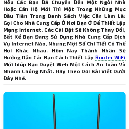
Nếu Các Bạn Đã Chuyển Đến Một Ngôi Nhà
Hoặc Căn Hộ Mới Thì Một Trong Những Mục
Đầu Tiên Trong Danh Sách Việc Cần Làm Là:
Gọi Cho Nhà Cung Cấp Ở Nơi Bạn Ở Để Thiết Lập
Mạng Internet. Các Cài Đặt Sẽ Không Thay Đổi,
Bất Kể Bạn Đang Sử Dụng Nhà Cung Cấp Dịch
Vụ Internet Nào, Nhưng Một Số Chi Tiết Có Thể
Hơi Khác Nhau. Hôm Nay Thành Nhân Sẽ
Hướng Dẫn Các Bạn Cách Thiết Lập
Router WiFi
Mới Giúp Bạn Duyệt Web Một Cách An Toàn Và
Nhanh Chóng Nhất. Hãy Theo Dõi Bài Viết Dưới
Đây Nhé.