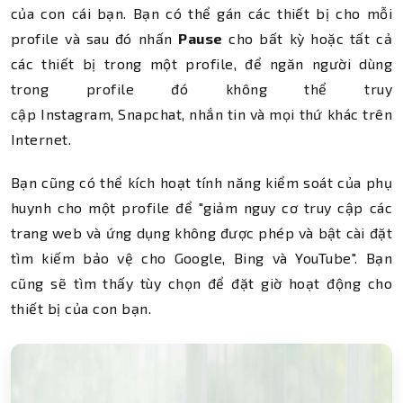
của con cái bạn. Bạn có thể gán các thiết bị cho mỗi
profile và sau đó nhấn
Pause
cho bất kỳ hoặc tất cả
các thiết bị trong một profile, để ngăn người dùng
trong profile đó không thể truy
cập Instagram, Snapchat, nhắn tin và mọi thứ khác trên
Internet.
Bạn cũng có thể kích hoạt tính năng kiểm soát của phụ
huynh cho một profile để "giảm nguy cơ truy cập các
trang web và ứng dụng không được phép và bật cài đặt
tìm kiếm bảo vệ cho Google, Bing và YouTube". Bạn
cũng sẽ tìm thấy tùy chọn để đặt giờ hoạt động cho
thiết bị của con bạn.