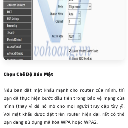
Chọn Chế Độ Bảo Mật
Nếu bạn đặt mật khẩu mạnh cho router của mình, thì
bạn đã thực hiện bước đầu tiên trong bảo vệ mạng của
mình (thay vì để nó mở cho mọi người truy cập tùy ý).
Với mật khẩu được đặt trên router hiện đại, rất có thể
bạn đang sử dụng mã hóa WPA hoặc WPA2.