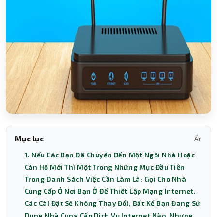
Mục lục
Ẩn
1. Nếu Các Bạn Đã Chuyển Đến Một Ngôi Nhà Hoặc
Căn Hộ Mới Thì Một Trong Những Mục Đầu Tiên
Trong Danh Sách Việc Cần Làm Là: Gọi Cho Nhà
Cung Cấp Ở Nơi Bạn Ở Để Thiết Lập Mạng Internet.
Các Cài Đặt Sẽ Không Thay Đổi, Bất Kể Bạn Đang Sử
Dụng Nhà Cung Cấp Dịch Vụ Internet Nào, Nhưng