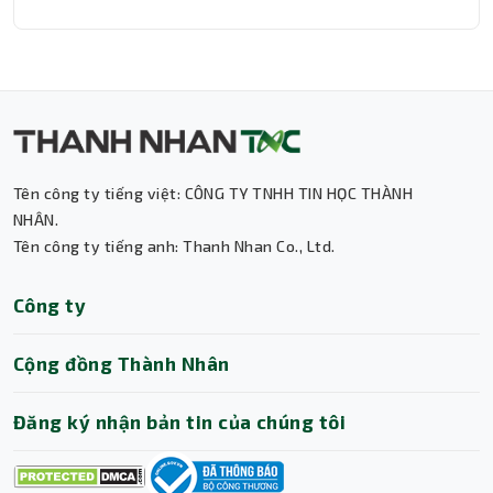
Tên công ty tiếng việt: CÔNG TY TNHH TIN HỌC THÀNH
Thành Nhân TNC
NHÂN.
Tên công ty tiếng anh: Thanh Nhan Co., Ltd.
Trợ lý AI • Phản hồi tức thì
Công ty
Cộng đồng Thành Nhân
Đăng ký nhận bản tin của chúng tôi