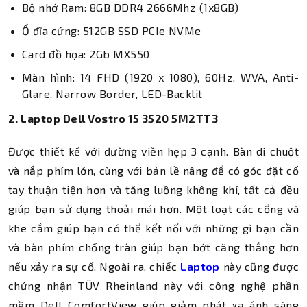
Bộ nhớ Ram: 8GB DDR4 2666Mhz (1x8GB)
Ổ đĩa cứng: 512GB SSD PCIe NVMe
Card đồ họa: 2Gb MX550
Màn hình: 14 FHD (1920 x 1080), 60Hz, WVA, Anti-
Glare, Narrow Border, LED-Backlit
2. Laptop Dell Vostro 15 3520 5M2TT3
Được thiết kế với đường viền hẹp 3 cạnh. Bàn di chuột
và nắp phím lớn, cùng với bản lề nâng để có góc đặt cổ
tay thuận tiện hơn và tăng luồng không khí, tất cả đều
giúp bạn sử dụng thoải mái hơn. Một loạt các cổng và
khe cắm giúp bạn có thể kết nối với những gì bạn cần
và bàn phím chống tràn giúp bạn bớt căng thẳng hơn
nếu xảy ra sự cố. Ngoài ra, chiếc
Laptop
này cũng được
chứng nhận TÜV Rheinland này với công nghệ phần
mềm Dell ComfortView giúp giảm phát xạ ánh sáng