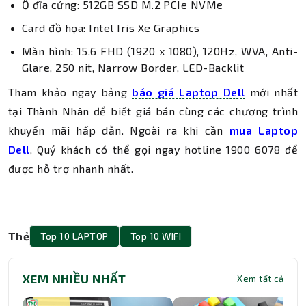
Ổ đĩa cứng: 512GB SSD M.2 PCIe NVMe
Card đồ họa: Intel Iris Xe Graphics
Màn hình: 15.6 FHD (1920 x 1080), 120Hz, WVA, Anti-
Glare, 250 nit, Narrow Border, LED-Backlit
Tham khảo ngay bảng
báo giá Laptop Dell
mới nhất
tại Thành Nhân để biết giá bán cùng các chương trình
khuyến mãi hấp dẫn. Ngoài ra khi cần
mua Laptop
Dell
, Quý khách có thể gọi ngay hotline 1900 6078 để
được hỗ trợ nhanh nhất.
Thẻ
Top 10 LAPTOP
Top 10 WIFI
XEM NHIỀU NHẤT
Xem tất cả