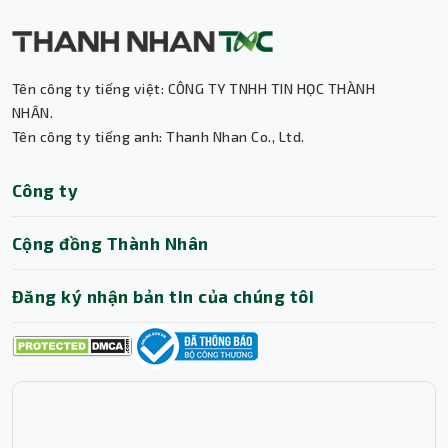
Tên công ty tiếng việt: CÔNG TY TNHH TIN HỌC THÀNH
Thành Nhân TNC
NHÂN.
Tên công ty tiếng anh: Thanh Nhan Co., Ltd.
Trợ lý AI • Phản hồi tức thì
Công ty
Cộng đồng Thành Nhân
Đăng ký nhận bản tin của chúng tôi