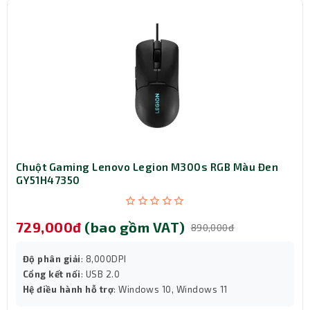
uột Gaming Lenovo Legion M300s RGB Màu Đen
Chu
Y51H47350
GY5
29,000đ
(bao gồm VAT)
59
890,000đ
ộ phân giải
: 8,000DPI
Độ
ổng kết nối
: USB 2.0
Cổ
ệ điều hành hỗ trợ
: Windows 10, Windows 11
Hệ