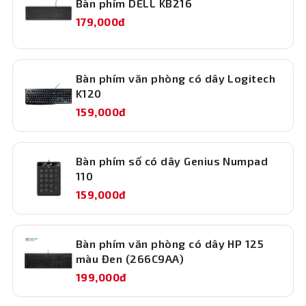
Bàn phím DELL KB216
179,000đ
Bàn phím văn phòng có dây Logitech
K120
159,000đ
Bàn phím số có dây Genius Numpad
Bộ 105 phím chuẩn – nhập liệu dễ dàng
110
Với 105 phím đầy đủ, sản phẩm đáp ứng trọn vẹn nhu cầu
159,000đ
nhập liệu từ soạn thảo văn bản đến sử dụng phím tắt
chuyên dụng. Thiết kế tiêu chuẩn giúp thao tác quen
thuộc, đồng thời gia tăng hiệu quả làm việc cho người
Bàn phím văn phòng có dây HP 125
dùng.
màu Đen (266C9AA)
Keycap phong cách cổ điển – thao tác êm ái
199,000đ
Thiết kế keycap cổ điển mang đến trải nghiệm gõ phím