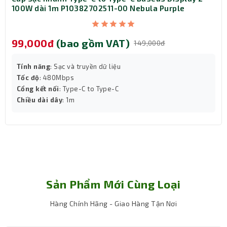
hoàn hảo cho công việc, học tập và giải trí hàng ngày.
-00 Nebula Purple
AT)
199,000đ
(bao gồm V
149,000đ
Tính năng
: Sạc nhanh
iệu
Màu sắc
: trắng
Công suất
: 18W
e-C
Sản Phẩm Mới Cùng Loại
Hàng Chính Hãng - Giao Hàng Tận Nơi