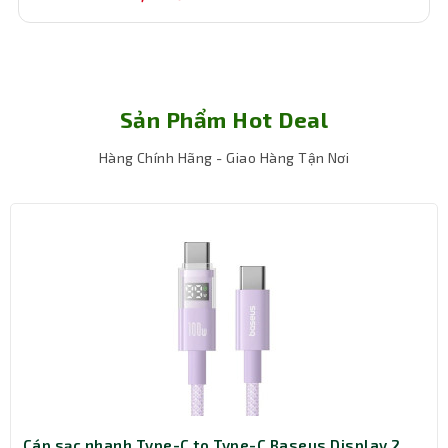
Sản Phẩm Hot Deal
Hàng Chính Hãng - Giao Hàng Tận Nơi
Cách bảo quản bàn phím
Để duy trì độ bền, bạn nên vệ sinh
bàn phím
bằng khăn
mềm, tránh dùng chất tẩy rửa mạnh. Không để sản phẩm
ở nơi ẩm thấp hoặc tiếp xúc trực tiếp với ánh nắng quá
lâu. Khi không sử dụng, hãy tắt nguồn hoặc tháo pin để
tiết kiệm năng lượng.
Kết luận
Với thiết kế tinh tế, màu sắc trang nhã và hiệu năng ổn
định, bàn phím máy tính không dây Dual mode Newmen
S01 White-Pink-Creamy chính là người bạn đồng hành
Type-C Baseus Display 2
Củ sạc nhanh Zadez ZTA-42