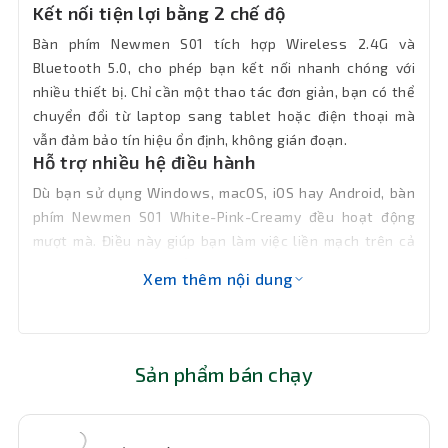
Kết nối tiện lợi bằng 2 chế độ
lượng
Bàn phím Newmen S01 tích hợp Wireless 2.4G và
Bảo hành
12 tháng
Bluetooth 5.0, cho phép bạn kết nối nhanh chóng với
nhiều thiết bị. Chỉ cần một thao tác đơn giản, bạn có thể
chuyển đổi từ laptop sang tablet hoặc điện thoại mà
vẫn đảm bảo tín hiệu ổn định, không gián đoạn.
Hỗ trợ nhiều hệ điều hành
Dù bạn sử dụng Windows, macOS, iOS hay Android, bàn
phím Newmen S01 White-Pink-Creamy đều hoạt động
mượt mà. Điều này giúp bạn làm việc liền mạch trên cả
máy tính
văn phòng lẫn thiết bị di động, không cần lo
Xem thêm nội dung
lắng về tính tương thích.
Sản phẩm bán chạy