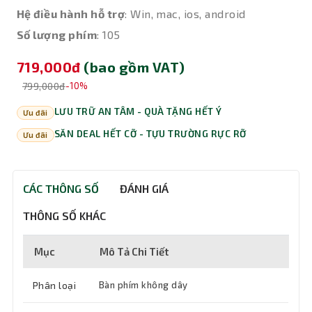
Hệ điều hành hỗ trợ
: Win, mac, ios, android
Số lượng phím
: 105
719,000đ
(bao gồm VAT)
799,000đ
-10%
LƯU TRỮ AN TÂM - QUÀ TẶNG HẾT Ý
Ưu đãi
SĂN DEAL HẾT CỠ - TỰU TRƯỜNG RỰC RỠ
Ưu đãi
CÁC THÔNG SỐ
ĐÁNH GIÁ
THÔNG SỐ KHÁC
Mục
Mô Tả Chi Tiết
Phân loại
Bàn phím không dây