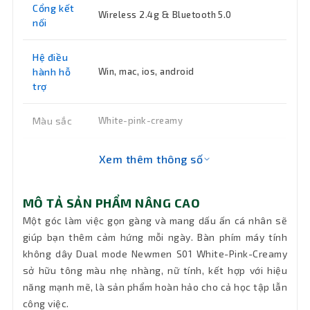
Cổng kết
Wireless 2.4g & Bluetooth 5.0
nối
Hệ điều
hành hỗ
Win, mac, ios, android
trợ
Màu sắc
White-pink-creamy
Chiều dài
Xem thêm thông số
Không dây
dây
MÔ TẢ SẢN PHẨM NÂNG CAO
Số lượng
105
phím
Một góc làm việc gọn gàng và mang dấu ấn cá nhân sẽ
giúp bạn thêm cảm hứng mỗi ngày. Bàn phím máy tính
không dây Dual mode Newmen S01 White-Pink-Creamy
Kích
397mm x 151mm x 32mm
thước
sở hữu tông màu nhẹ nhàng, nữ tính, kết hợp với hiệu
năng mạnh mẽ, là sản phẩm hoàn hảo cho cả học tập lẫn
Khối
công việc.
615g (không bao gồm pin)