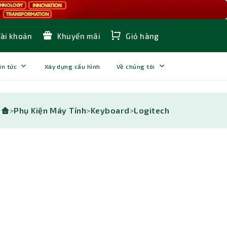
Tài khoản
Khuyến mãi
Giỏ hàng
in tức
Xây dựng cấu hình
Về chúng tôi
>
Phụ Kiện Máy Tính
>
Keyboard
>
Logitech