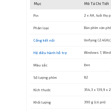
Mục
Mô Tả Chi Tiết
Pin
2 x AA, tuổi thọ 
Phân loại
Bàn phím văn ph
Cổng kết nối
Unifying (2.4GHz
Hệ điều hành hỗ trợ
Windows 7, Windo
Màu sắc
Đen
Số lượng phím
82
Kích thước
354,3 x 139,9 x 
Khối lượng
390 g (có pin)