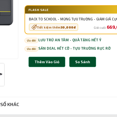
FLASH SALE
BACK TO SCHOOL - MỪNG TỰU TRƯỜNG - GIẢM GIÁ CỰ
669
Tiết kiệm thêm
30,000đ
Giá cuối:
LƯU TRỮ AN TÂM - QUÀ TẶNG HẾT Ý
Ưu đãi
SĂN DEAL HẾT CỠ - TỰU TRƯỜNG RỰC RỠ
Ưu đãi
Thêm Vào Giỏ
So Sánh
SỐ KHÁC