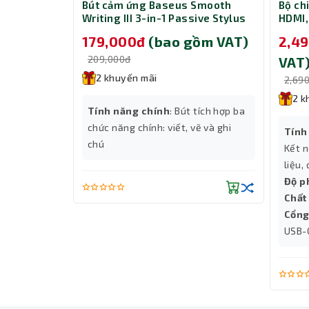
CD281 Fast
Bút cảm ứng Baseus Smooth
Bộ ch
with Dual
Writing III 3-in-1 Passive Stylus
HDMI,
W - Black
Non-magnetic Version Moon
và Gi
gồm VAT)
179,000đ
(bao gồm VAT)
2,4
White (LVN080-NM-WH)
209,000đ
VAT
2 khuyến mãi
2,69
Kết Nối Không Dây Linh Hoạt
2 k
Với công nghệ kết nối không dây thông qua USB-
h
Tính năng chính
: Bút tích hợp ba
nhiều thiết bị khác nhau. Việc cài đặt đơn giản
-A
chức năng chính: viết, vẽ và ghi
Tính
phải lo lắng về việc cài đặt phức tạp.
chú
Kết n
Tương Thích Mạnh Mẽ
liệu,
Logitech k400+ này tương thích với nhiều hệ đ
Độ p
dụng cho nhiều loại thiết bị khác nhau. Điều n
Chất 
cho nhu cầu giải trí của bạn.
Cổng
USB-