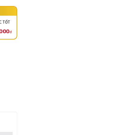
C TỐT
,000
đ