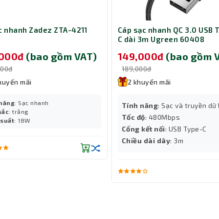
ạc nhanh Zadez ZTA-4211
Cáp sạc nhanh QC 3.0 USB 
C dài 3m Ugreen 60408
,000đ
(bao gồm VAT)
149,000đ
(bao gồm 
ruyền thống, nhưng điểm độc đáo của bàn phím không dây này
000đ
189,000đ
dễ dàng di chuyển con trỏ mà không cần sử dụng chuột riêng biệt.
huyến mãi
2 khuyến mãi
 tăng cường tính tiện ích và gọn gàng của không gian làm việc.
 năng
: Sạc nhanh
Tính năng
: Sạc và truyền dữ 
sắc
: trắng
Tốc độ
: 480Mbps
 suất
: 18W
Cổng kết nối
: USB Type-C
Chiều dài dây
: 3m