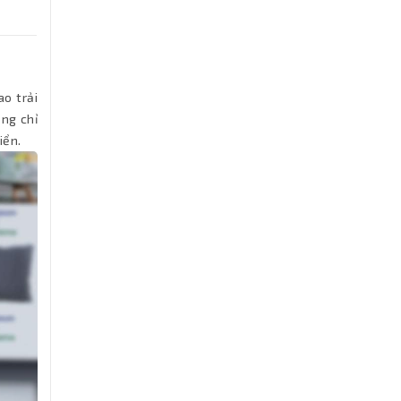
o trải
ông chỉ
iển.