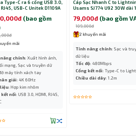
ia Type-C ra 6 cổng USB 3.0,
Cáp Sạc Nhanh C to Lightni
 RJ45, USB-C Unitek D1109A
Usams SJ774 U92 30W dài 
á đỡ laptop 14-17 inch
Black (SJ774USB01)
90,000đ
(bao gồm
79,000đ
(bao gồm V
109,000đ
)
2 khuyến mãi
0,000đ
huyến mãi
A, Logitech k400 bluetooth mang lại sự linh hoạt cho việc kết n
Tính năng chính
: Sạc và tru
 và nhanh chóng giúp bạn có thể bắt đầu sử dụng ngay lập tức, kh
dữ liệu
 năng chính
: Xuất hình ảnh,
Tốc độ
: 480Mbps
ối mạng, Sạc và truyền dữ
Cổng kết nối
: Type-C to Ligh
 đỡ máy tính xách tay
iều hành, bao gồm Windows, Android, và Chrome OS, mở rộng khả n
Chiều dài dây
: 1.2m
hân giải
: 4K 60Hz
ày làm cho logitech k400 plus bluetooth trở thành một lựa chọn đ
liệu
: Hợp kim nhôm
 kết nối
: USB 3.0, HDMI, RJ45,
C