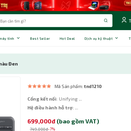
 máy tính
Best Seller
Hot Deal
Dịch vụ kỹ thuật
T
 màu Đen
Mã Sản phẩm:
tnd1210
Cổng kết nối
: Unifying ...
Hệ điều hành hỗ trợ
: ...
699,000đ
(bao gồm VAT)
749,000đ
-7%