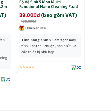
ng
Bộ Vệ Sinh 5 Món Multi
Cáp nguồn 
1.2m
Functional Nano Cleaning Fluid
ổ cứng HDD
Slim/Towe
AT)
89,000đ
(bao gồm VAT)
229,00
109,000đ
299,000đ
2 khuyến mãi
2 khuyến
ối với
yền
Tính năng chính
: Làm sạch máy
Tính năng
ông cần
tính , laptop , chuột , bàn phím và
ổ cứng HDD
các thiết bị phù hợp.
bạn lắp đặt
tning
inch, HDD 2
ăng sử
cho máy tí
a dạng
Cổng kết n
Thành Nhân TNC
| Đầu ra: 
Trợ lý AI • Phản hồi tức thì
Chiều dài 