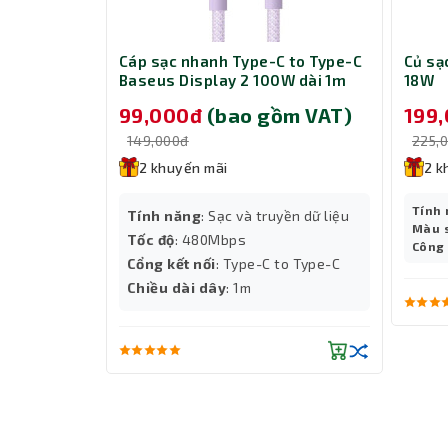
s Dynamic
Cáp sạc nhanh Type-C to Type-C
Củ s
tning 1m PD
Baseus Display 2 100W dài 1m
18W
Thiết Kế Sang Trọng và Tiện Lợi
P10382702511-00 Nebula Purple
m VAT)
99,000đ
(bao gồm VAT)
199
e
Bàn phím K400 Plus có thiết kế mảng phím t
149,000đ
225,
phần touchpad tích hợp. Touchpad này giúp bạn 
2 khuyến mãi
2 k
kế không dây cũng loại bỏ những dây cáp rối bời,
Tính
yền dữ liệu
Tính năng
: Sạc và truyền dữ liệu
Màu 
Tốc độ
: 480Mbps
Công
Cổng kết nối
: Type-C to Type-C
o Lightning
Chiều dài dây
: 1m