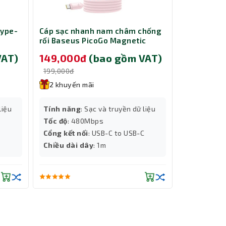
Type-
Cáp sạc nhanh nam châm chống
Chuột Gami
rối Baseus PicoGo Magnetic
151M
Liquid Silicone USB-C to USB-C
VAT)
149,000đ
(bao gồm VAT)
179,000
240W dài 1m Pink LVE093-CC-1P
 nằm ở
199,000đ
199,000đ
 Thiết
2 khuyến mãi
2 khuyến
Độ phân giả
liệu
Tính năng
: Sạc và truyền dữ liệu
Màu sắc
: Đ
Tốc độ
: 480Mbps
Tốc độ
: IPS
Cổng kết nối
: USB-C to USB-C
Chiều dài d
Chiều dài dây
: 1m