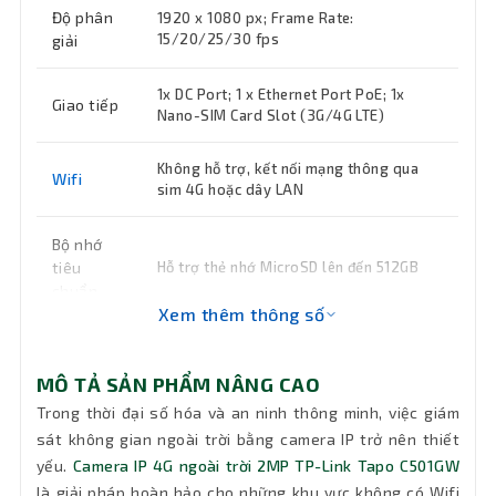
Độ phân
1920 x 1080 px; Frame Rate:
15/20/25/30 fps
giải
1x DC Port; 1 x Ethernet Port PoE; 1x
Giao tiếp
Nano-SIM Card Slot (3G/4G LTE)
Không hỗ trợ, kết nối mạng thông qua
Wifi
sim 4G hoặc dây LAN
Bộ nhớ
tiêu
Hỗ trợ thẻ nhớ MicroSD lên đến 512GB
chuẩn
Xem thêm thông số
Màu sắc
Trắng
MÔ TẢ SẢN PHẨM NÂNG CAO
Nguồn
12V DC Power Adapter; PoE: 802.3 af/at
Trong thời đại số hóa và an ninh thông minh, việc giám
sát không gian ngoài trời bằng camera IP trở nên thiết
Đèn hồng
850nm IR LED, starlight color night
yếu.
Camera IP 4G ngoài trời 2MP TP-Link Tapo C501GW
vision
ngoại
là giải pháp hoàn hảo cho những khu vực không có Wifi