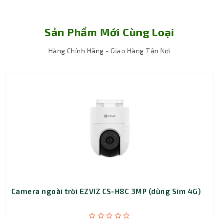
Kích
139.8 x 102.3 x 234.2mm
thước
Sản Phẩm Mới Cùng Loại
Bảo hành
24 tháng
Hàng Chính Hãng - Giao Hàng Tận Nơi
Hình ảnh Full HD 1080p sắc nét, quan sát ban
đêm màu sắc tự nhiên
Camera TP-Link Tapo C501GW hỗ trợ độ phân giải 1920 x
1080 px với tốc độ khung hình từ 15–30 fps, cho hình ảnh
chi tiết, rõ ràng và mượt mà. Công nghệ Starlight Color
Night Vision cùng đèn hồng ngoại 850nm giúp quan sát
đầy đủ màu sắc vào ban đêm, với tầm xa lên đến 30 mét,
đảm bảo bạn không bỏ lỡ bất kỳ chi tiết nào trong khu
vực giám sát.
Góc quan sát rộng, cơ động xoay ngang và
nghiêng linh hoạt
Camera ngoài trời EZVIZ CS-H8C 3MP (dùng Sim 4G)
Với ống kính 3.17 mm, khẩu độ F1.65, camera Tapo
C501GW có góc nhìn 122° (chéo), 105° (ngang), 59° (dọc).