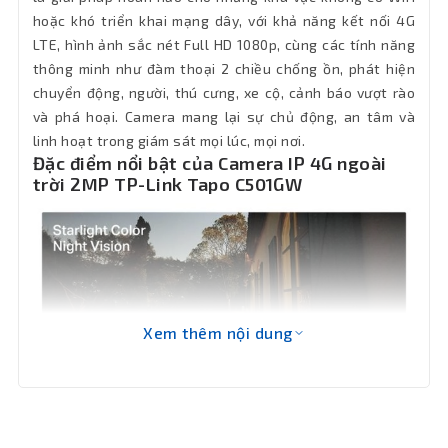
hoặc khó triển khai mạng dây, với khả năng kết nối 4G
Focal Length: 3.17mm; Aperture: F1.65;
LTE, hình ảnh sắc nét Full HD 1080p, cùng các tính năng
Field of View: 122° (Diagonal), 105°
thông minh như đàm thoại 2 chiều chống ồn, phát hiện
(Horizontal), 59°(Vertical); Pan
Ống kính
Mechanical Range: 340° (360° Pan
chuyển động, người, thú cưng, xe cộ, cảnh báo vượt rào
Coverage); Tilt Mechanical Range:
và phá hoại. Camera mang lại sự chủ động, an tâm và
90°(149° Tilt Coverage)
linh hoạt trong giám sát mọi lúc, mọi nơi.
Đặc điểm nổi bật của Camera IP 4G ngoài
Chuẩn
trời 2MP TP-Link Tapo C501GW
nén hình
H.264
ảnh
Tầm xa
hồng
Khoảng 30m
ngoại
Xem thêm nội dung
Tính
Tích hợp loa mic; đàm thoại 2 chiều có
năng
chống ồn; Phát hiện chuyển động, người,
thú cưng, xe cộ, vượt rào, phá hoại
chính