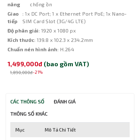
năng
chống ồn
Giao
: 1x DC Port; 1 x Ethernet Port PoE; 1x Nano-
tiếp
SIM Card Slot (3G/4G LTE)
Độ phân giải
: 1920 x 1080 px
Kích thước
: 139.8 x 102.3 x 234.2mm
Chuẩn nén hình ảnh
: H.264
1,499,000đ
(bao gồm VAT)
1,890,000đ
-21%
CÁC THÔNG SỐ
ĐÁNH GIÁ
THÔNG SỐ KHÁC
Mục
Mô Tả Chi Tiết