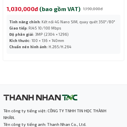
Camera IP 4G ngoài trời 2MP TP-Link Tapo C501GW trang
1,030,000đ
(bao gồm VAT)
1,190,000đ
bị khả năng xoay ngang 340° và nghiêng 149° giúp bao
quát toàn bộ khu vực ngoài trời, từ sân vườn, bãi đỗ xe
Tính năng chính
: Kết nối 4G Nano SIM, quay quét 350°/80°
đến lối đi xung quanh. Thiết kế cơ động này giảm thiểu
Giao tiếp
: RJ45 10/100 Mbps
điểm mù, nâng cao hiệu quả giám sát mà không cần
Độ phân giải
: 3MP (2304 × 1296)
nhiều camera.
Kích thước
: 100 × 136 × 140mm
Chuẩn nén hình ảnh
: H.265/H.264
Tên công ty tiếng việt: CÔNG TY TNHH TIN HỌC THÀNH
NHÂN.
Tên công ty tiếng anh: Thanh Nhan Co., Ltd.