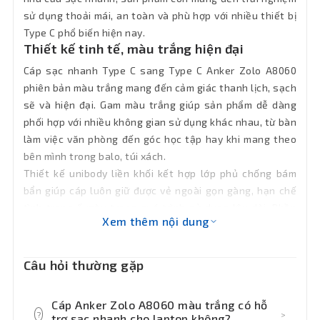
sử dụng thoải mái, an toàn và phù hợp với nhiều thiết bị
Type C phổ biến hiện nay.
Thiết kế tinh tế, màu trắng hiện đại
Cáp sạc nhanh Type C sang Type C Anker Zolo A8060
phiên bản màu trắng mang đến cảm giác thanh lịch, sạch
sẽ và hiện đại. Gam màu trắng giúp sản phẩm dễ dàng
phối hợp với nhiều không gian sử dụng khác nhau, từ bàn
làm việc văn phòng đến góc học tập hay khi mang theo
bên mình trong balo, túi xách.
Thiết kế unibody liền khối kết hợp lớp phủ chống bám
bẩn giúp cáp luôn giữ được vẻ ngoài gọn gàng, hạn chế
tình trạng ố màu trong quá trình sử dụng lâu dài. Phần
Xem thêm nội dung
đầu cáp được hoàn thiện chắc chắn, vừa khít với cổng
kết nối Type C, mang lại cảm giác cắm rút ổn định và an
toàn cho thiết bị.
Câu hỏi thường gặp
Sạc siêu tốc 240W cho nhiều thiết bị Type
C
Cáp Anker Zolo A8060 màu trắng có hỗ
Điểm mạnh nổi bật của cáp Anker Zolo A8060 240W
?
>
trợ sạc nhanh cho laptop không?