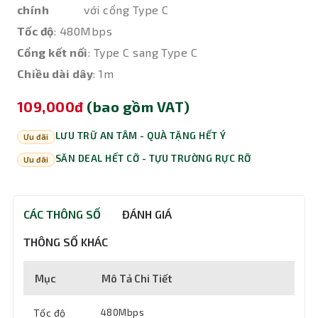
chính
với cổng Type C
Tốc độ
: 480Mbps
Cổng kết nối
: Type C sang Type C
Chiều dài dây
: 1m
109,000đ
(bao gồm VAT)
LƯU TRỮ AN TÂM - QUÀ TẶNG HẾT Ý
Ưu đãi
SĂN DEAL HẾT CỠ - TỰU TRƯỜNG RỰC RỠ
Ưu đãi
CÁC THÔNG SỐ
ĐÁNH GIÁ
THÔNG SỐ KHÁC
Mục
Mô Tả Chi Tiết
Tốc độ
480Mbps