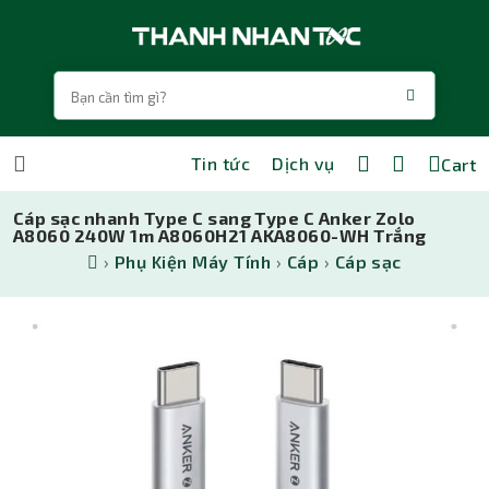
Tin tức
Dịch vụ
Cart
Cáp sạc nhanh Type C sang Type C Anker Zolo
A8060 240W 1m A8060H21 AKA8060-WH Trắng
›
Phụ Kiện Máy Tính
›
Cáp
›
Cáp sạc