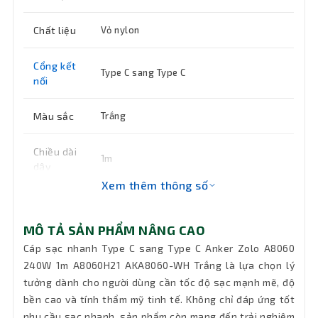
Chất liệu
Vỏ nylon
Cổng kết
Type C sang Type C
nối
Màu sắc
Trắng
Chiều dài
1m
dây
Xem thêm thông số
Tính
Sạc nhanh cho các thiết bị tương thích
năng
với cổng Type C
MÔ TẢ SẢN PHẨM NÂNG CAO
chính
Cáp sạc nhanh Type C sang Type C Anker Zolo A8060
240W 1m A8060H21 AKA8060-WH Trắng là lựa chọn lý
Bảo hành
18 tháng
tưởng dành cho người dùng cần tốc độ sạc mạnh mẽ, độ
bền cao và tính thẩm mỹ tinh tế. Không chỉ đáp ứng tốt
nhu cầu sạc nhanh, sản phẩm còn mang đến trải nghiệm