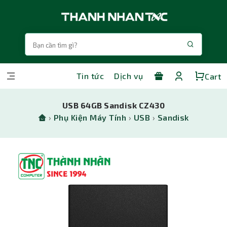
Tin tức
Dịch vụ
Cart
USB 64GB Sandisk CZ430
›
Phụ Kiện Máy Tính
›
USB
›
Sandisk