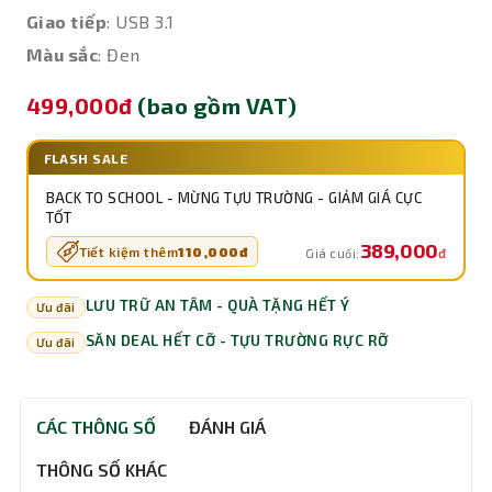
Giao tiếp
: USB 3.1
Màu sắc
: Đen
499,000đ
(bao gồm VAT)
FLASH SALE
BACK TO SCHOOL - MỪNG TỰU TRƯỜNG - GIẢM GIÁ CỰC
TỐT
389,000
Tiết kiệm thêm
110,000đ
đ
Giá cuối:
LƯU TRỮ AN TÂM - QUÀ TẶNG HẾT Ý
Ưu đãi
SĂN DEAL HẾT CỠ - TỰU TRƯỜNG RỰC RỠ
Ưu đãi
CÁC THÔNG SỐ
ĐÁNH GIÁ
THÔNG SỐ KHÁC