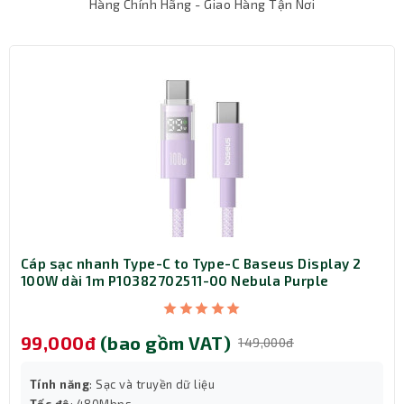
Hàng Chính Hãng - Giao Hàng Tận Nơi
Cáp sạc nhanh Type-C to Type-C Baseus Display 2
100W dài 1m P10382702511-00 Nebula Purple
99,000đ
(bao gồm VAT)
149,000đ
Tính năng
: Sạc và truyền dữ liệu
Tốc độ
: 480Mbps