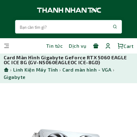
Tin tức
Dịch vụ
Cart
Card Màn Hình Gigabyte GeForce RTX 5060 EAGLE
OC ICE 8G (GV-N5060EAGLEOC ICE-8GD)
›
Linh Kiện Máy Tính
›
Card màn hình - VGA
›
Gigabyte