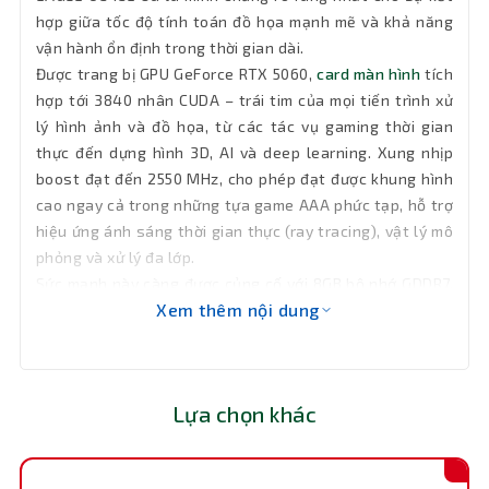
hợp giữa tốc độ tính toán đồ họa mạnh mẽ và khả năng
vận hành ổn định trong thời gian dài.
Tản nhiệt
2 quạt
Được trang bị GPU GeForce RTX 5060,
card màn hình
tích
hợp tới 3840 nhân CUDA – trái tim của mọi tiến trình xử
Xung
2550 MHz
lý hình ảnh và đồ họa, từ các tác vụ gaming thời gian
nhịp nhân
thực đến dựng hình 3D, AI và deep learning. Xung nhịp
boost đạt đến 2550 MHz, cho phép đạt được khung hình
Tính
NVIDIA DLSS 4, Reflex 2, ACE, Broadcast,
năng
cao ngay cả trong những tựa game AAA phức tạp, hỗ trợ
G-SYNC
chính
hiệu ứng ánh sáng thời gian thực (ray tracing), vật lý mô
phỏng và xử lý đa lớp.
Kích
Sức mạnh này càng được củng cố với 8GB bộ nhớ GDDR7,
208 mm x 120 mm x 40 mm
thước
Xem thêm nội dung
giao tiếp qua bus 128-bit – tiêu chuẩn mới cho tốc độ
truyền tải băng thông đồ họa vượt trội. GDDR7 không chỉ
Bảo hành
36 tháng
cải thiện băng thông mà còn tiêu thụ ít điện năng hơn
thế hệ trước, đồng thời đảm bảo khả năng xử lý mượt mà
Lựa chọn khác
trong môi trường khối lượng công việc dày đặc.