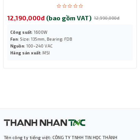
12,190,000đ
(bao gồm VAT)
12,990,000đ
Công suất
: 1600W
Fan
: Size: 135mm, Bearing: FDB
Nguồn
: 100~240 VAC
Hãng sản xuất
: MSI
Hỗ trợ hình ảnh 8K – sẵn sàng cho trải
nghiệm tương lai
Một trong những điểm nhấn đáng giá nhất của Gigabyte
Tên công ty tiếng việt: CÔNG TY TNHH TIN HỌC THÀNH
RTX 5060 EAGLE OC ICE 8G chính là khả năng xuất hình