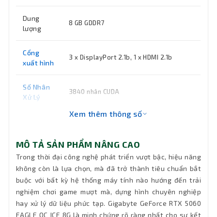
Dung
8 GB GDDR7
lượng
Cổng
3 x DisplayPort 2.1b, 1 x HDMI 2.1b
xuất hình
Số Nhân
3840 nhân CUDA
Xử Lý
Xem thêm thông số
Chip đồ
GeForce RTX 5060
họa
MÔ TẢ SẢN PHẨM NÂNG CAO
Nguồn
450W, 1 x 8 Pin
Trong thời đại công nghệ phát triển vượt bậc, hiệu năng
không còn là lựa chọn, mà đã trở thành tiêu chuẩn bắt
buộc với bất kỳ hệ thống máy tính nào hướng đến trải
Bus RAM
128 bit
nghiệm chơi game mượt mà, dựng hình chuyên nghiệp
hay xử lý dữ liệu phức tạp. Gigabyte GeForce RTX 5060
Giao Tiếp
PCI-E 5.0
VGA
EAGLE OC ICE 8G là minh chứng rõ ràng nhất cho sự kết