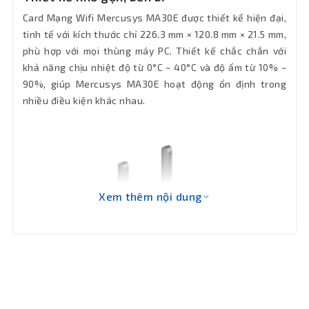
động
Card Mạng Wifi Mercusys MA30E được thiết kế hiện đại,
tinh tế với kích thước chỉ 226.3 mm × 120.8 mm × 21.5 mm,
Độ ẩm
phù hợp với mọi thùng máy PC. Thiết kế chắc chắn với
10% ~ 90%, không ngưng tụ
hoạt động
khả năng chịu nhiệt độ từ 0°C ~ 40°C và độ ẩm từ 10% ~
90%, giúp Mercusys MA30E hoạt động ổn định trong
Độ ẩm lưu
nhiều điều kiện khác nhau.
5% ~ 90%, không ngưng tụ
trữ
Kích
226.3 mm × 120.8 mm × 21.5 mm
thước
Bảo hành
Xem thêm nội dung
24 tháng