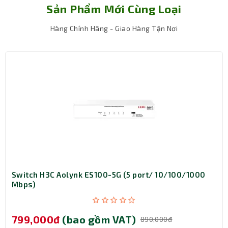
Sản Phẩm Mới Cùng Loại
Hàng Chính Hãng - Giao Hàng Tận Nơi
Hiệu năng mạnh mẽ, tốc độ vượt trội
Switch H3C Aolynk ES100-5G (5 port/ 10/100/1000
Card Mạng Wifi Mercusys MA30E sở hữu tốc độ tối đa
Mbps)
lên đến 1167 Mbps gồm 867 Mbps trên băng tần 5 GHz
và 300 Mbps trên băng tần 2.4 GHz, đảm bảo kết nối
mượt mà cho mọi tác vụ, từ xem video 4K, chơi game trực
799,000đ
(bao gồm VAT)
890,000đ
tuyến đến tải tệp dung lượng lớn. Đặc biệt, card mạng