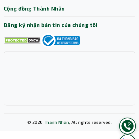
Cộng đồng Thành Nhân
Đăng ký nhận bản tin của chúng tôi
Kết nối ổn định, bảo mật tối ưu
Dòng card mạng WiFi trên được trang bị 2 anten ngoài
công suất cao, đa hướng, tăng cường khả năng thu phát
sóng và mở rộng phạm vi kết nối. Thiết kế giao tiếp
PCIe
,
giúp dễ dàng lắp đặt và đảm bảo hiệu suất truyền dữ
liệu nhanh chóng.
©
2026
Thành Nhân
, All rights reserved.