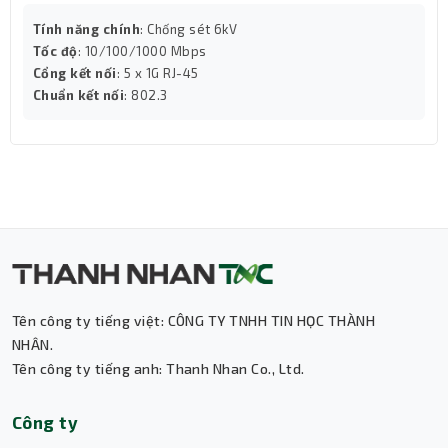
WiFi hỗ trợ công nghệ MU-MIMO, cho phép xử lý đồng
Tính năng chính
: Chống sét 6kV
thời nhiều luồng dữ liệu, tối ưu hóa tốc độ kết nối ngay
Tốc độ
: 10/100/1000 Mbps
cả khi sử dụng nhiều thiết bị.
Cổng kết nối
: 5 x 1G RJ-45
Chuẩn kết nối
: 802.3
Tên công ty tiếng việt: CÔNG TY TNHH TIN HỌC THÀNH
NHÂN.
Tên công ty tiếng anh: Thanh Nhan Co., Ltd.
Thành Nhân TNC
Công ty
Trợ lý AI • Phản hồi tức thì