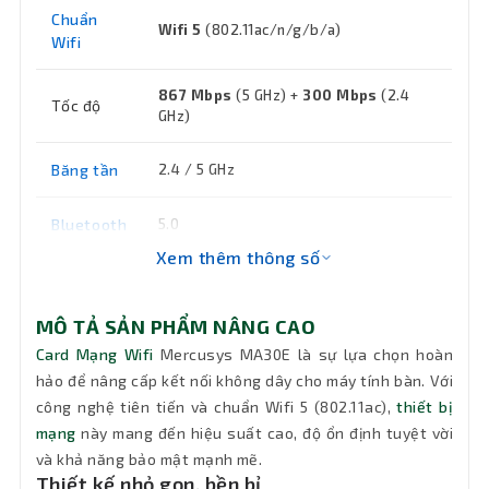
Chuẩn
Wifi 5
(802.11ac/n/g/b/a)
Wifi
867 Mbps
(5 GHz) +
300 Mbps
(2.4
Tốc độ
GHz)
Băng tần
2.4 / 5 GHz
Bluetooth
5.0
Xem thêm thông số
Anten
2 anten ngoài công suất cao, đa hướng
MÔ TẢ SẢN PHẨM NÂNG CAO
Bảo mật
WPA-PSK/WPA2-PSK/WPA3-SAE
Card Mạng Wifi
Mercusys MA30E là sự lựa chọn hoàn
hảo để nâng cấp kết nối không dây cho máy tính bàn. Với
Tính năng
MU-MIMO
công nghệ tiên tiến và chuẩn Wifi 5 (802.11ac),
thiết bị
chính
mạng
này mang đến hiệu suất cao, độ ổn định tuyệt vời
và khả năng bảo mật mạnh mẽ.
Nhiệt độ
Thiết kế nhỏ gọn, bền bỉ
hoạt
0°C ~ 40°C