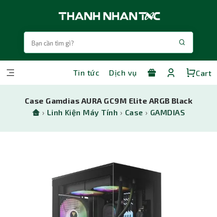
Tin tức
Dịch vụ
Cart
Case Gamdias AURA GC9M Elite ARGB Black
›
Linh Kiện Máy Tính
›
Case
›
GAMDIAS