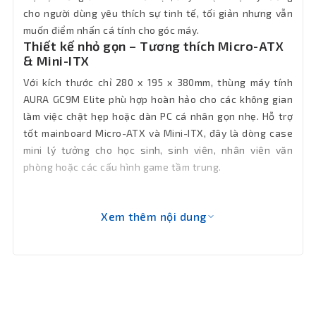
cho người dùng yêu thích sự tinh tế, tối giản nhưng vẫn
muốn điểm nhấn cá tính cho góc máy.
Kích thước
280 x 195 x 380mm (L x W x H)
Thiết kế nhỏ gọn – Tương thích Micro-ATX
& Mini-ITX
Bảo hành
12 tháng
Với kích thước chỉ 280 x 195 x 380mm, thùng máy tính
AURA GC9M Elite phù hợp hoàn hảo cho các không gian
làm việc chật hẹp hoặc dàn PC cá nhân gọn nhẹ. Hỗ trợ
tốt mainboard Micro-ATX và Mini-ITX, đây là dòng case
mini lý tưởng cho học sinh, sinh viên, nhân viên văn
phòng hoặc các cấu hình game tầm trung.
Xem thêm nội dung