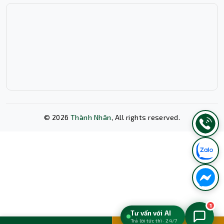
sự yên tâm trong suốt quá trình sử dụng.
Kết luận
Case Gamdias AURA GC9M Elite ARGB Black là sự kết
hợp hài hòa giữa thiết kế nhỏ gọn, hệ thống tản nhiệt tối
ưu và khả năng hiển thị ánh sáng ARGB nổi bật. Đây là sự
lựa chọn đáng giá cho người dùng đang tìm kiếm một
mẫu case Micro Tower đẹp, tiện lợi và hiệu năng ổn định
cho bộ máy tính cá nhân hiện đại.
©
2026
Thành Nhân
, All rights reserved.
Xóa lịch sử chat?
1
Tư vấn với AI
Trả lời tức thì · 24/7
Hủy bỏ
Xóa ngay