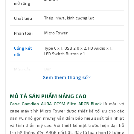
mở rộng
Chất liệu
Thép, nhựa, kính cương lực
Phân loại
Micro Tower
Cổng kết
Type C x 1, USB 2.0 x 2, HD Audio x 1,
LED Switch Button x 1
nối
Màu sắc
Đen
Xem thêm thông số
Top: 2 x 120mm; Rear: 1 x 120mm (sẵn);
Fan
Bottom: 2 x 120mm (sẵn)
MÔ TẢ SẢN PHẨM NÂNG CAO
Case Gamdias AURA GC9M Elite ARGB Black
là mẫu vỏ
Khe gắn ổ
1 x 3.5" hoặc 1 x 2.5"(HDD Cage)
cứng
case máy tính Micro Tower được thiết kế tối ưu cho các
dàn PC nhỏ gọn nhưng vẫn đảm bảo hiệu suất tản nhiệt
và tính thẩm mỹ cao. Với thiết kế mặt trước hiện đại, hỗ
Mainboard
Micro-ATX, Mini-ITX
hỗ trợ
trợ hệ thống đèn ARGB nổi bật, đây là lựa chọn lý tưởng