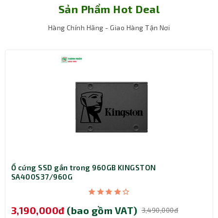
Sản Phẩm Hot Deal
Hàng Chính Hãng - Giao Hàng Tận Nơi
Hỗ trợ tản nhiệt hiệu quả – Trang bị sẵn 3
fan
Dù là dòng
case
nhỏ, nhưng Gamdias GC9M Elite vẫn
được trang bị sẵn 3 quạt tản nhiệt 120mm, bao gồm:
2 fan ở đáy case giúp hút gió mát từ dưới lên.
1 fan sau hỗ trợ thoát khí nóng hiệu quả.
Ổ cứng SSD gắn trong 960GB KINGSTON
SA400S37/960G
3,190,000đ
(bao gồm VAT)
3,490,000đ