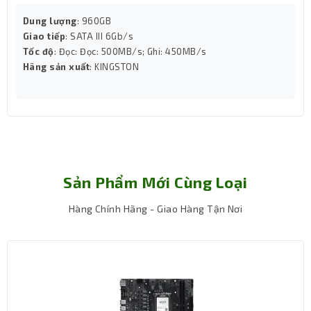
Dung lượng
: 960GB
Giao tiếp
: SATA III 6Gb/s
Tốc độ
: Đọc: Đọc: 500MB/s; Ghi: 450MB/s
Hãng sản xuất
: KINGSTON
Sản Phẩm Mới Cùng Loại
Ngoài ra còn có khe gắn 2 quạt 120mm ở phía trên, giúp
Hàng Chính Hãng - Giao Hàng Tận Nơi
người dùng nâng cấp thêm hệ thống tản nhiệt dễ dàng.
Thiết kế luồng gió này giúp không khí được lưu thông
liên tục, giữ cho linh kiện bên trong luôn mát mẻ kể cả
khi hoạt động lâu.
Mặt kính cường lực – Hiển thị linh kiện &
đèn ARGB sống động