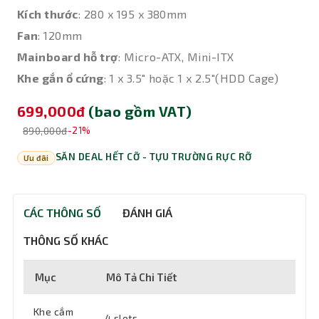
Kích thước
: 280 x 195 x 380mm
Fan
: 120mm
Mainboard hỗ trợ
: Micro-ATX, Mini-ITX
Khe gắn ổ cứng
: 1 x 3.5" hoặc 1 x 2.5"(HDD Cage)
699,000đ
(bao gồm VAT)
890,000đ
-21%
SĂN DEAL HẾT CỠ - TỰU TRƯỜNG RỰC RỠ
Ưu đãi
CÁC THÔNG SỐ
ĐÁNH GIÁ
THÔNG SỐ KHÁC
Mục
Mô Tả Chi Tiết
Khe cắm
4 slots