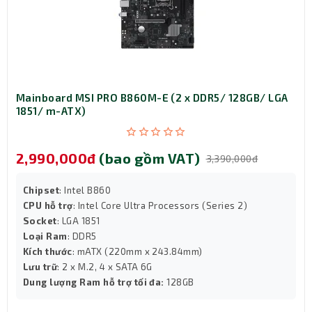
Mặt hông bằng kính cường lực cao cấp cho phép bạn
khoe trọn bộ linh kiện bên trong, đặc biệt là khi kết hợp
cùng quạt tản nhiệt ARGB hoặc tản nhiệt nước. Đây là
điểm cộng lớn cho các dàn PC build theo phong cách
"show nội thất".
Cổng kết nối đầy đủ – Có cả cổng Type-C
Mainboard MSI PRO B860M-E (2 x DDR5/ 128GB/ LGA
tiện lợi
1851/ m-ATX)
Trên panel trước, case Gamdias AURA GC9M hỗ trợ đầy
đủ các cổng kết nối hiện đại:
2,990,000đ
(bao gồm VAT)
3,390,000đ
1 x USB Type-C tốc độ cao
2 x USB 2.0
Chipset
: Intel B860
1 x HD Audio
CPU hỗ trợ
: Intel Core Ultra Processors (Series 2)
1 x nút điều khiển LED (LED Switch)
Socket
: LGA 1851
Loại Ram
: DDR5
Kích thước
: mATX (220mm x 243.84mm)
Lưu trữ
: 2 x M.2, 4 x SATA 6G
Dung lượng Ram hỗ trợ tối đa:
128GB