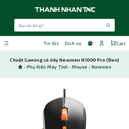
Tin tức
Dịch vụ
Cart
Chuột Gaming có dây Newmen N1000 Pro (Đen)
›
Phụ Kiện Máy Tính
›
Mouse
›
Newmen