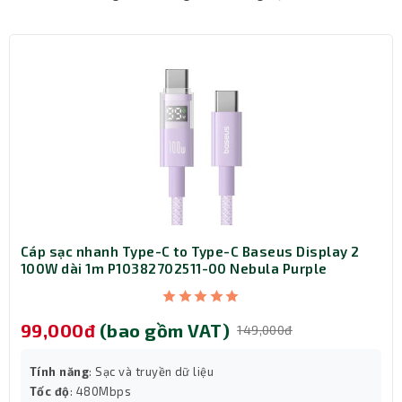
Cáp sạc nhanh Type-C to Type-C Baseus Display 2
100W dài 1m P10382702511-00 Nebula Purple
Đèn LED rực rỡ – Nổi bật trong mọi không
99,000đ
(bao gồm VAT)
gian
149,000đ
Newmen N1000 Pro được trang bị đèn LED phát sáng nổi
Tính năng
: Sạc và truyền dữ liệu
bật, biến góc máy của bạn thành điểm nhấn ấn tượng,
Tốc độ
: 480Mbps
đặc biệt khi sử dụng ban đêm. Ánh sáng không chỉ tạo