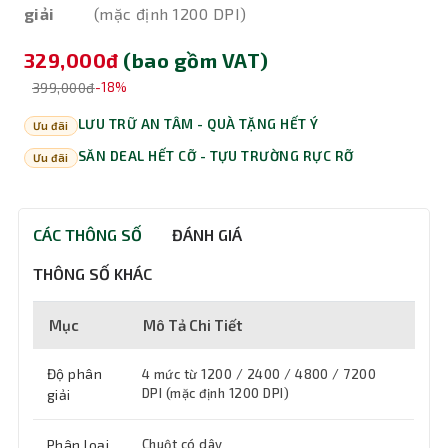
giải
(mặc định 1200 DPI)
329,000đ
(bao gồm VAT)
399,000đ
-18%
LƯU TRỮ AN TÂM - QUÀ TẶNG HẾT Ý
Ưu đãi
SĂN DEAL HẾT CỠ - TỰU TRƯỜNG RỰC RỠ
Ưu đãi
CÁC THÔNG SỐ
ĐÁNH GIÁ
THÔNG SỐ KHÁC
Mục
Mô Tả Chi Tiết
Độ phân
4 mức từ 1200 / 2400 / 4800 / 7200
DPI (mặc định 1200 DPI)
giải
Phân loại
Chuột có dây