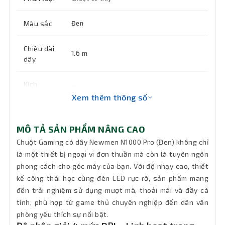
Màu sắc
Đen
Chiều dài
1.6 m
dây
Kích
122mm x 62mm x 39mm
thước
Xem thêm thông số
Khối
105 g
MÔ TẢ SẢN PHẨM NÂNG CAO
lượng
Chuột Gaming có dây Newmen N1000 Pro (Đen) không chỉ
là một thiết bị ngoại vi đơn thuần mà còn là tuyên ngôn
Bảo hành
24 tháng
phong cách cho góc máy của bạn. Với độ nhạy cao, thiết
kế công thái học cùng đèn LED rực rỡ, sản phẩm mang
đến trải nghiệm sử dụng mượt mà, thoải mái và đầy cá
tính, phù hợp từ game thủ chuyên nghiệp đến dân văn
phòng yêu thích sự nổi bật.