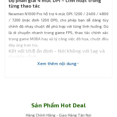
Độ phân giải 4 mức DPI – Linh hoạt trong
từng thao tác
Newmen N1000 Pro hỗ trợ 4 mức DPI: 1200 / 2400 / 4800
/ 7200 (mặc định 1200 DPI), cho phép bạn dễ dàng tùy
chỉnh độ nhạy chuột để phù hợp với từng tình huống. Dù
là di chuyển nhanh trong game FPS, thao tác chính xác
trong game MOBA hay xử lý công việc đồ họa, chuột đều
đáp ứng trơn tru.
Kết nối USB ổn định – Nói không với lag và
double click
Xem thêm nội dung
Với kết nối có dây qua cổng USB, Newmen N1000 Pro
đảm bảo tín hiệu truyền tải ổn định, phản hồi gần như
tức thì. Bạn sẽ không còn phải lo lắng về tình trạng lag
chuột, double click, rung hay mất kiểm soát khi đang
chơi game hoặc làm việc quan trọng. Dây dài 1.6m giúp
thao tác linh hoạt, không bị giới hạn không gian di
chuyển.
Sản Phẩm Hot Deal
Hàng Chính Hãng - Giao Hàng Tận Nơi