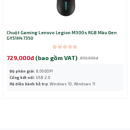
Chuột Gaming Lenovo Legion M300s RGB Màu Đen
GY51H47350
729,000đ
(bao gồm VAT)
890,000đ
Độ phân giải
: 8,000DPI
Cổng kết nối
: USB 2.0
Hệ điều hành hỗ trợ
: Windows 10, Windows 11
Kết luận
Với thiết kế đáng yêu, hiệu năng ổn định và khả năng kết
nối linh hoạt, chuột văn phòng không dây Dual mode
Dareu LM106D (Hồng) là lựa chọn lý tưởng cho những ai
yêu sự sáng tạo và năng lượng tích cực. Sở hữu ngay để