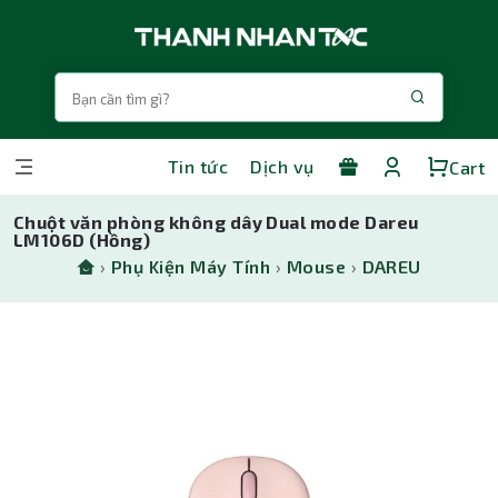
Tin tức
Dịch vụ
Cart
Chuột văn phòng không dây Dual mode Dareu
LM106D (Hồng)
›
Phụ Kiện Máy Tính
›
Mouse
›
DAREU