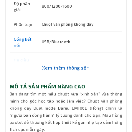
Độ phân
800/1200/1600
giải
Phân loại
Chuột văn phòng không dây
Cổng kết
USB/Bluetooth
nối
Hệ điều
Windows XP/Win 7/Win 8/Win 10/Win
hành hỗ
Xem thêm thông số
11/MaC OS/Android
trợ
MÔ TẢ SẢN PHẨM NÂNG CAO
Button
Đang cập nhật
(nút)
Bạn đang tìm một mẫu chuột vừa “xinh xắn” vừa thông
minh cho góc học tập hoặc làm việc? Chuột văn phòng
không dây Dual mode Dareu LM106D (Hồng) chính là
Màu sắc
Hồng
“người bạn đồng hành” lý tưởng dành cho bạn. Màu hồng
pastel dễ thương kết hợp thiết kế gọn nhẹ tạo cảm hứng
Chiều dài
Không dây
dây
tích cực mỗi ngày.