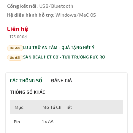
Cổng kết nối
: USB/Bluetooth
Hệ điều hành hỗ trợ
: Windows/MaC OS
Liên hệ
175,000đ
LƯU TRỮ AN TÂM - QUÀ TẶNG HẾT Ý
Ưu đãi
SĂN DEAL HẾT CỠ - TỰU TRƯỜNG RỰC RỠ
Ưu đãi
CÁC THÔNG SỐ
ĐÁNH GIÁ
THÔNG SỐ KHÁC
Mục
Mô Tả Chi Tiết
Pin
1 x AA