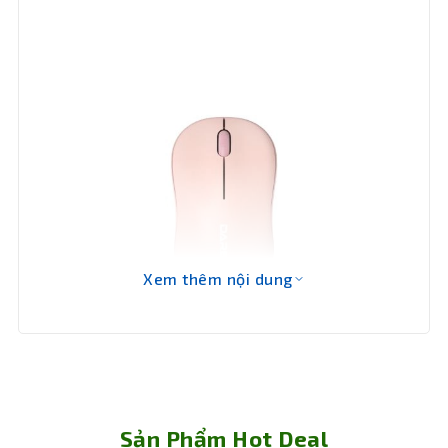
Chíp cảm
Đang cập nhật
biến
Kích
99.4mm x 59.7mm x 38.4mm
thước
Khối
65g
lượng
Bảo hành
24 tháng
Xem thêm nội dung
Chuột không dây tiện lợi với hai chế độ kết
nối
Sản Phẩm Hot Deal
Trang bị cổng USB và kết nối Bluetooth, sản phẩm này