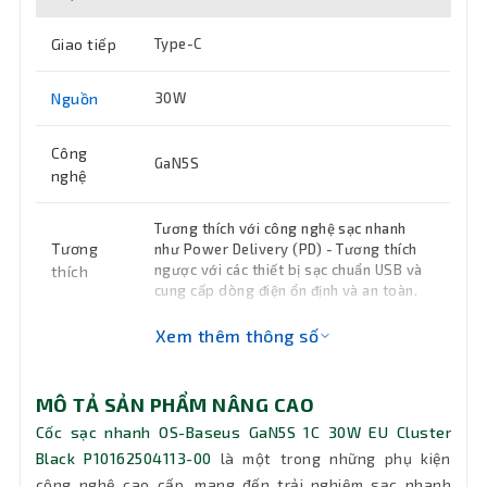
Giao tiếp
Type-C
Nguồn
30W
Công
GaN5S
nghệ
Tương thích với công nghệ sạc nhanh
Tương
như Power Delivery (PD) - Tương thích
ngược với các thiết bị sạc chuẩn USB và
thích
cung cấp dòng điện ổn định và an toàn.
Xem thêm thông số
Kích
30.2×30.2×51.5mm
thước
MÔ TẢ SẢN PHẨM NÂNG CAO
Khối
Cốc sạc nhanh OS-Baseus GaN5S 1C 30W EU Cluster
49g
lượng
Black P10162504113-00
là một trong những phụ kiện
công nghệ cao cấp, mang đến trải nghiệm sạc nhanh