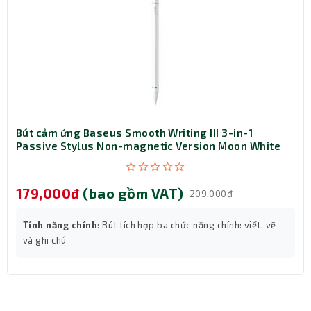
và thiết bị khỏi tình trạng quá nhiệt hay quá tải.
Bút cảm ứng Baseus Smooth Writing III 3-in-1
Passive Stylus Non-magnetic Version Moon White
(LVN080-NM-WH)
179,000đ
(bao gồm VAT)
209,000đ
Tính năng chính
: Bút tích hợp ba chức năng chính: viết, vẽ
và ghi chú