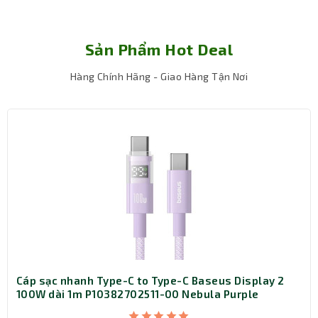
nhiều thiết bị khác nhau. Viền bo tròn mềm mại và bề
mặt trơn nhẵn tạo cảm giác thoải mái khi cầm nắm, đồng
thời dễ dàng cất gọn trong túi xách, balo khi di chuyển.
Sản Phẩm Hot Deal
Hàng Chính Hãng - Giao Hàng Tận Nơi
Cáp sạc nhanh Type-C to Type-C Baseus Display 2
100W dài 1m P10382702511-00 Nebula Purple