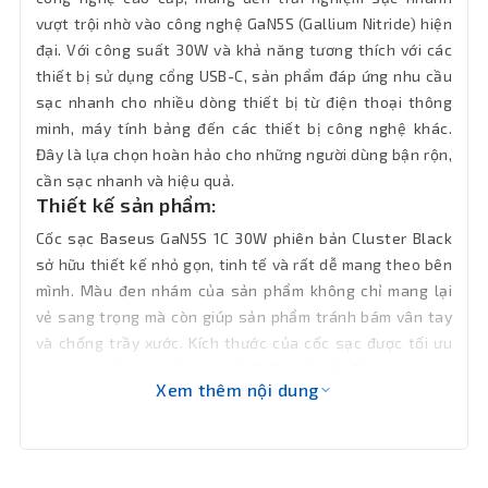
Bảo hành
12 tháng
vượt trội nhờ vào công nghệ GaN5S (Gallium Nitride) hiện
đại. Với công suất 30W và khả năng tương thích với các
thiết bị sử dụng cổng USB-C, sản phẩm đáp ứng nhu cầu
sạc nhanh cho nhiều dòng thiết bị từ điện thoại thông
minh, máy tính bảng đến các thiết bị công nghệ khác.
Đây là lựa chọn hoàn hảo cho những người dùng bận rộn,
cần sạc nhanh và hiệu quả.
Thiết kế sản phẩm:
Cốc sạc Baseus GaN5S 1C 30W phiên bản Cluster Black
sở hữu thiết kế nhỏ gọn, tinh tế và rất dễ mang theo bên
mình. Màu đen nhám của sản phẩm không chỉ mang lại
vẻ sang trọng mà còn giúp sản phẩm tránh bám vân tay
và chống trầy xước. Kích thước của cốc sạc được tối ưu
hóa nhờ sử dụng công nghệ GaN, giúp thiết bị gọn nhẹ
Xem thêm nội dung
hơn mà vẫn đảm bảo hiệu năng cao. Chất liệu vỏ cao cấp,
chịu nhiệt tốt và chống cháy nổ, mang đến sự an toàn
tối đa khi sử dụng.
Cốc sạc có cổng USB-C duy nhất nhưng hỗ trợ sạc cho