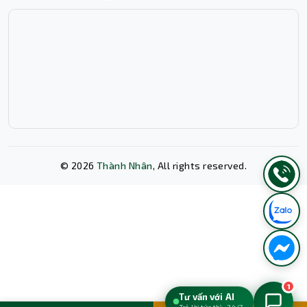
bảo vệ thiết bị khỏi tình trạng quá nhiệt,
ngắn mạch hoặc quá tải.
Tương thích đa thiết bị: Hỗ trợ sạc nhanh PD
cho nhiều dòng thiết bị khác nhau.
©
2026
Thành Nhân
, All rights reserved.
Xóa lịch sử chat?
1
Tư vấn với AI