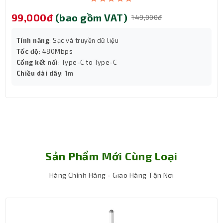
99,000đ
(bao gồm VAT)
149,000đ
Tính năng
: Sạc và truyền dữ liệu
Tốc độ
: 480Mbps
Cổng kết nối
: Type-C to Type-C
Chiều dài dây
: 1m
Tốc độ và hiệu suất:
Với công suất 30W, cốc sạc OS-Baseus GaN5S cung cấp
tốc độ sạc nhanh chóng cho các thiết bị hiện đại. Công
Sản Phẩm Mới Cùng Loại
nghệ GaN5S giúp tăng hiệu suất sạc, làm giảm nhiệt độ
khi sạc, đồng thời tiết kiệm năng lượng. Cốc sạc này còn
Hàng Chính Hãng - Giao Hàng Tận Nơi
hỗ trợ công nghệ sạc nhanh PD (Power Delivery), giúp
rút ngắn thời gian sạc cho các thiết bị tương thích như
iPhone, iPad, và nhiều dòng điện thoại khác. Nhờ vào khả
năng kiểm soát nhiệt độ tốt, sản phẩm giúp bảo vệ pin