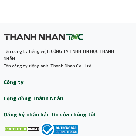
Tên công ty tiếng việt: CÔNG TY TNHH TIN HỌC THÀNH
NHÂN.
Tính năng nổi bật:
Tên công ty tiếng anh: Thanh Nhan Co., Ltd.
Công nghệ GaN5S hiện đại: Giúp sạc nhanh
hơn, tiết kiệm năng lượng và tối ưu hóa hiệu
Thành Nhân TNC
Công ty
suất.
Trợ lý AI • Phản hồi tức thì
Công suất sạc 30W: Tốc độ sạc nhanh vượt
Cộng đồng Thành Nhân
trội, đáp ứng tốt cho điện thoại, máy tính
bảng và thiết bị USB-C khác.
Thiết kế nhỏ gọn và tiện lợi: Dễ dàng mang
Đăng ký nhận bản tin của chúng tôi
theo khi di chuyển, với vẻ ngoài hiện đại, màu
sắc đen sang trọng.
An toàn và ổn định: Khả năng tản nhiệt tốt,