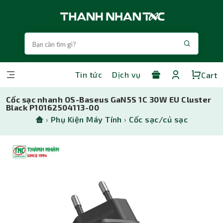
Tin tức
Dịch vụ
Cart
Cốc sạc nhanh OS-Baseus GaN5S 1C 30W EU Cluster
Black P10162504113-00
›
Phụ Kiện Máy Tính
›
Cốc sạc/củ sạc