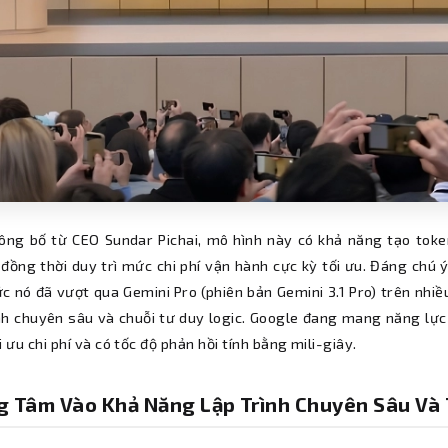
ông bố từ CEO Sundar Pichai, mô hình này có khả năng tạo token
 đồng thời duy trì mức chi phí vận hành cực kỳ tối ưu. Đáng chú
c nó đã vượt qua Gemini Pro (phiên bản Gemini 3.1 Pro) trên nhi
ình chuyên sâu và chuỗi tư duy logic. Google đang mang năng lự
i ưu chi phí và có tốc độ phản hồi tính bằng mili-giây.
g Tâm Vào Khả Năng Lập Trình Chuyên Sâu Và 