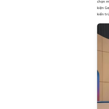
chọn m
kiện G
kiến tr