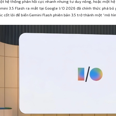
ột hệ thống phản hồi cực nhanh nhưng tư duy nông, hoặc một hệ 
emini 3.5 Flash ra mắt tại Google I/O 2026 đã chính thức phá bỏ 
úc cốt lõi để biến Gemini Flash phiên bản 3.5 trở thành một “mô h