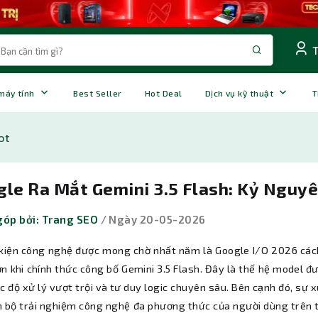
 máy tính
Best Seller
Hot Deal
Dịch vụ kỹ thuật
T
ot
gle Ra Mắt Gemini 3.5 Flash: Kỷ Nguyê
óp bởi: Trang SEO
/ Ngày 20-05-2026
 kiện công nghệ được mong chờ nhất năm là Google I/O 2026 cách
ớn khi chính thức công bố Gemini 3.5 Flash. Đây là thế hệ model 
c độ xử lý vượt trội và tư duy logic chuyên sâu. Bên cạnh đó, sự
àn bộ trải nghiệm công nghệ đa phương thức của người dùng trên