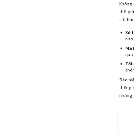
Không 
thế gi
cốt lõi:
Xử l
nhớ
Mã 
qua 
Tối
chó
Đặc bi
thống t
nhàng v