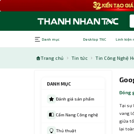
Danh mục
Desktop TNC
Linh kiện
Trang chủ
Tin tức
Tin Công Nghệ H
Goo
DANH MỤC
Đóng g
Đánh giá sản phẩm
Tại sự
vang l
Cẩm Nang Công nghệ
giữa tố
lại to
Thủ thuật