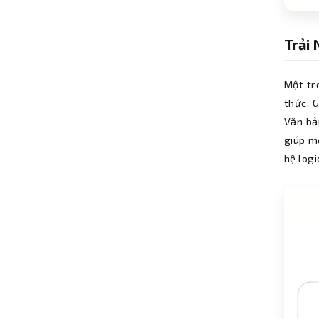
Trải
Một tr
thức. 
Văn bả
giúp m
hệ logi