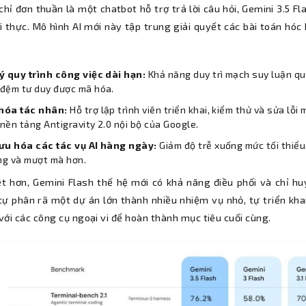
chỉ đơn thuần là một chatbot hỗ trợ trả lời câu hỏi, Gemini 3.5 
ới thực. Mô hình AI mới này tập trung giải quyết các bài toán h
ý quy trình công việc dài hạn:
Khả năng duy trì mạch suy luận q
 đệm tư duy được mã hóa.
hóa tác nhân:
Hỗ trợ lập trình viên triển khai, kiểm thử và sửa lỗ
nền tảng Antigravity 2.0 nội bộ của Google.
 ưu hóa các tác vụ AI hàng ngày:
Giảm độ trễ xuống mức tối thiểu,
ng và mượt mà hơn.
ệt hơn, Gemini Flash thế hệ mới có khả năng điều phối và chỉ h
ự phân rã một dự án lớn thành nhiều nhiệm vụ nhỏ, tự triển khai 
ới các công cụ ngoại vi để hoàn thành mục tiêu cuối cùng.