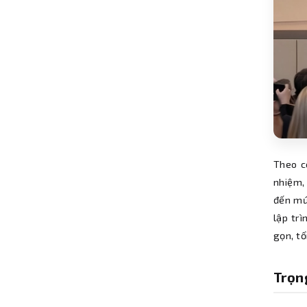
Theo c
nhiệm,
đến mứ
lập tr
gọn, tố
Trọn