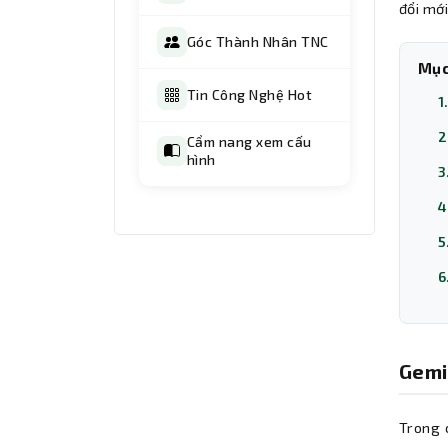
đổi mới
Góc Thành Nhân TNC
Mục
Tin Công Nghệ Hot
1
2
Cẩm nang xem cấu
hình
3
4
5
6
Gemi
Trong 