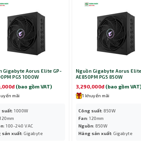
 Gigabyte Aorus Elite GP-
Nguồn Gigabyte Aorus Elit
00PM PG5 1000W
AE850PM PG5 850W
0,000đ
(bao gồm VAT)
3,290,000đ
(bao gồm VAT
huyến mãi
1 khuyến mãi
 suất
: 1000W
Công suất
: 850W
 120mm
Fan
: 120mm
ồn
: 100-240 VAC
Nguồn
: 850W
 sản xuất
: Gigabyte
Hãng sản xuất
: Gigabyte