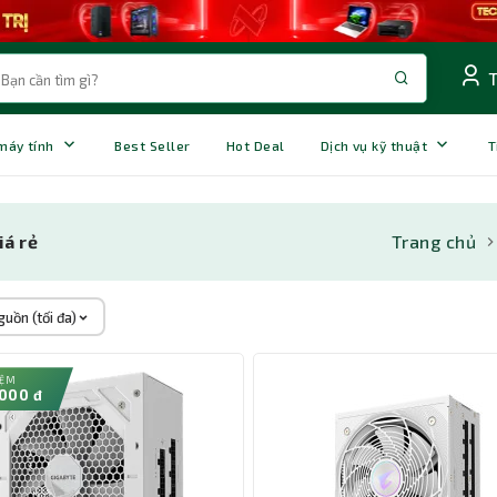
 máy tính
Best Seller
Hot Deal
Dịch vụ kỹ thuật
T
iá rẻ
Trang chủ
uồn (tối đa)
IỆM
000 đ