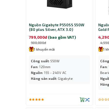
Nguồn Gigabyte P550SS 550W
Nguồn
(80 plus Silver, ATX 3.0)
Gold 
ICE
799,000đ
(bao gồm VAT)
4,29
900,000đ
4,59
1 khuyến mãi
1 k
Công suất
: 550W
Công
Fan
: 120mm
Fan
:
Nguồn
: 155 - 240V AC
Bear
Hãng sản xuất
: Gigabyte
Ngu
Hãng