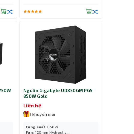
 750W
Nguồn Gigabyte UD850GM PG5
850W Gold
Liên hệ
1 khuyến mãi
Công suất
: 850W
Fan
: 120mm Hydraulic ...