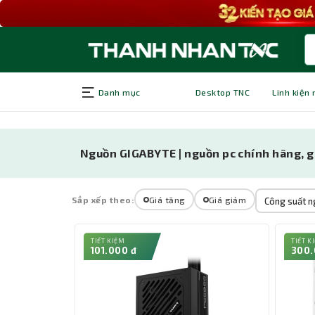
Danh mục
Desktop TNC
Linh kiện
Nguồn GIGABYTE | nguồn pc chính hãng, g
Sắp xếp theo:
Giá tăng
Giá giảm
Công suất ng
TIẾT KIỆM
TIẾT K
101.000 đ
300.