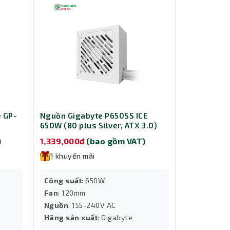
e GP-
Nguồn Gigabyte P650SS ICE
650W (80 plus Silver, ATX 3.0)
)
1,339,000đ
(bao gồm VAT)
1 khuyến mãi
Công suất
: 650W
Fan
: 120mm
Nguồn
: 155-240V AC
Hãng sản xuất
: Gigabyte