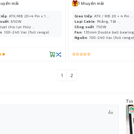
huyến mãi
1 khuyến mãi
tiếp
: ATX/MB 20+4 Pin x 1 ...
Giao tiếp
: ATX / MB 20 + 4 Pin ...
 suất
: 650W
Loại Cable
: Phẳng, Tất ...
Quạt chịu lực thủy ...
Công suất
: 750W
n
: 100-240 Vac (full range)
Fan
: 135mm Double ball bearing 
Nguồn
: 100-240 Vac (full range
1
2
Tin
Ẩn