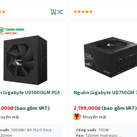
n Gigabyte UD1000GM PG5
Nguồn Gigabyte UD750GM
0,000đ
(bao gồm VAT)
2,199,000đ
(bao gồm VAT)
huyến mãi
1 khuyến mãi
 suất
: 1000W/ 80 PLUS Gold
Công suất
: 750W
 120mm
Fan
: 120mm Hydraulic ...