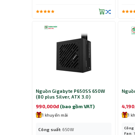
Nguồn Gigabyte P650SS 650W
Nguồ
(80 plus Silver, ATX 3.0)
990,000đ
(bao gồm VAT)
4,19
1 khuyến mãi
1 k
Công
Công suất
: 650W
Fan
: