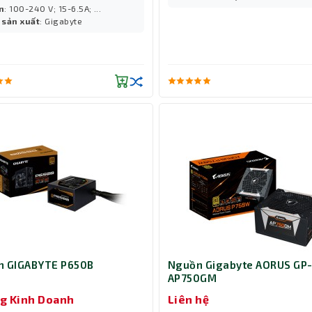
n
: 100-240 V; 15-6.5A; ...
sản xuất
: Gigabyte
n GIGABYTE P650B
Nguồn Gigabyte AORUS GP
AP750GM
g Kinh Doanh
Liên hệ