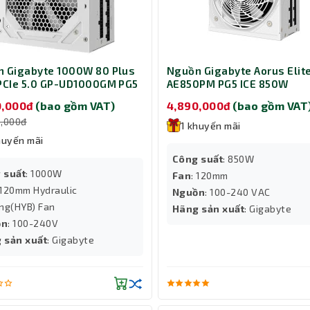
 Gigabyte 1000W 80 Plus
Nguồn Gigabyte Aorus Elit
PCIe 5.0 GP-UD1000GM PG5
AE850PM PG5 ICE 850W
0,000đ
(bao gồm VAT)
4,890,000đ
(bao gồm VAT
0,000đ
1 khuyến mãi
huyến mãi
Công suất
: 850W
 suất
: 1000W
Fan
: 120mm
 120mm Hydraulic
Nguồn
: 100-240 VAC
ing(HYB) Fan
Hãng sản xuất
: Gigabyte
ồn
: 100-240V
 sản xuất
: Gigabyte