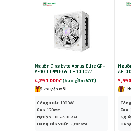
Nguồn Gigabyte Aorus Elite GP-
Nguồn
AE1000PM PG5 ICE 1000W
AE10
4,290,000đ
(bao gồm VAT)
5,69
1 khuyến mãi
1 k
Công suất
: 1000W
Công
Fan
: 120mm
Fan
:
Nguồn
: 100-240 VAC
Ngu
Hãng sản xuất
: Gigabyte
Hãng