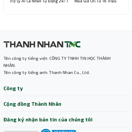
Trợ Lý AI Cá Nhân Tự Động 24/7
Mua Giá Chỉ Từ 16 Triệu
Tên công ty tiếng việt: CÔNG TY TNHH TIN HỌC THÀNH
Thành Nhân TNC
NHÂN.
Tên công ty tiếng anh: Thanh Nhan Co., Ltd.
Trợ lý AI • Phản hồi tức thì
Công ty
Cộng đồng Thành Nhân
Đăng ký nhận bản tin của chúng tôi