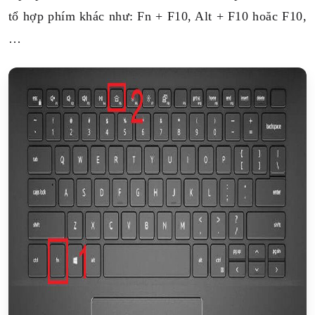
tổ hợp phím khác như: Fn + F10, Alt + F10 hoăc F10,
…