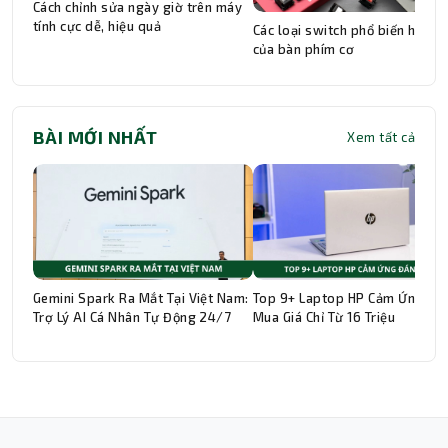
Cách chỉnh sửa ngày giờ trên máy
tính cực dễ, hiệu quả
Các loại switch phổ biến hiện n
của bàn phím cơ
BÀI MỚI NHẤT
Xem tất cả
Gemini Spark Ra Mắt Tại Việt Nam:
Top 9+ Laptop HP Cảm Ứng Đá
Trợ Lý AI Cá Nhân Tự Động 24/7
Mua Giá Chỉ Từ 16 Triệu
Thành Nhân TNC
Trợ lý AI • Phản hồi tức thì