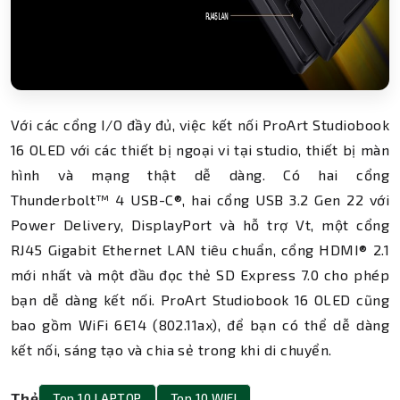
Với các cổng I/O đầy đủ, việc kết nối ProArt Studiobook
16 OLED với các thiết bị ngoại vi tại studio, thiết bị màn
hình và mạng thật dễ dàng. Có hai cổng
Thunderbolt™ 4 USB-C®, hai cổng USB 3.2 Gen 22 với
Power Delivery, DisplayPort và hỗ trợ Vt, một cổng
RJ45 Gigabit Ethernet LAN tiêu chuẩn, cổng HDMI® 2.1
mới nhất và một đầu đọc thẻ SD Express 7.0 cho phép
bạn dễ dàng kết nối. ProArt Studiobook 16 OLED cũng
bao gồm WiFi 6E14 (802.11ax), để bạn có thể dễ dàng
kết nối, sáng tạo và chia sẻ trong khi di chuyển.
Thẻ
Top 10 LAPTOP
Top 10 WIFI