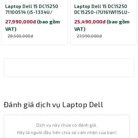
Laptop Dell 15 DC15250
Laptop Dell 15 DC15250
71100514 (i5-1334U/
DC15250-i7U161W11SLU-
Ram 16GB/ SSD 512GB/
27 (i7-1355U/ Ram 16GB/
27,990,000đ
(bao gồm
25,490,000đ
(bao gồm
Windows 11 Home/
SSD 1TB/ Windows 11
VAT)
VAT)
Office Home 2024/
Home/ Office Home
Microsoft 365 Basic 1Y/
2024/ Microsoft 365
28,500,000đ
27,990,000đ
2Y/ Bạc)
Basic 1Y/ 1Y/ Bạc)
Đánh giá dịch vụ Laptop Dell
Dịch vụ này chưa có đánh giá.
Hãy là người đầu tiên chia sẻ cảm nhận của bạn!