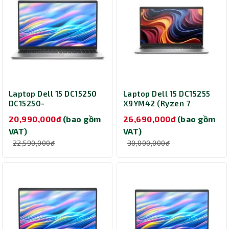
Laptop Dell 15 DC15250
Laptop Dell 15 DC15255
DC15250-
X9YM42 (Ryzen 7
C3U085W11SLU-2Y (Core
7730U/ Ram 16GB/ SSD
20,990,000đ
(bao gồm
26,690,000đ
(bao gồm
3 100U/ Ram 8GB/ SSD
1TB/ Windows 11 Home/
VAT)
VAT)
512GB/ 15.6 inch/
15.6 inch/ 2Y/ Bạc)
Windows 11 Home/
22,590,000đ
30,000,000đ
Office/ Microsoft 365/
2Y/ Siver)