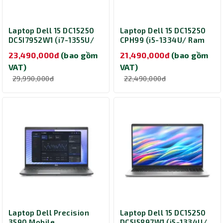
Laptop Dell 15 DC15250
Laptop Dell 15 DC15250
DC5I7952W1 (i7-1355U/
CPH99 (i5-1334U/ Ram
Ram 16GB/ SSD 512GB/
16GB/ SSD 512GB/
23,490,000đ
(bao gồm
21,490,000đ
(bao gồm
15.6 inch/ Windows 11
Windows 11 Home/
VAT)
VAT)
Home/ Office Home
Office Home 2024/
2024/ Microsoft 365
Microsoft 365 Basic 1Y/
29,990,000đ
22,490,000đ
Basic 1Y / Silver)
15 inch/ 1Y/ Bạc)
Laptop Dell Precision
Laptop Dell 15 DC15250
3590 Mobile
DC5I5897W1 (i5-1334U/