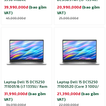
Workstation (Ultra 7
Ram 16GB/ SSD 512GB/
39,990,000đ
(bao gồm
20,990,000đ
(bao gồm
165H vPro Ent/ Ram
15.6 inch/ Windows 11
VAT)
VAT)
16GB/ SSD 512GB/
Home/ Office Home
Ubuntu/ 3Y/ Xám)
2024/ Microsoft 365
45,000,000đ
25,000,000đ
Basic 1Y / Silver)
Laptop Dell 15 DC15250
Laptop Dell 15 DC15250
71100516 (i7 1335U/ Ram
71100520 (Core 3 100U/
16GB/ SSD 512GB/
Ram 8GB/ SSD 512GB/
31,990,000đ
(bao gồm
21,390,000đ
(bao gồm
Windows 11 Home/
Windows 11 Home/
VAT)
VAT)
Office Home 2024/
Office Home 2024/
Microsoft 365 Basic 1Y/
Microsoft 365 Basic 1Y/
34,090,000đ
22,000,000đ