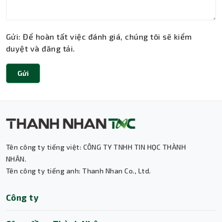
Gửi: Để hoàn tất việc đánh giá, chúng tôi sẽ kiểm
duyệt và đăng tải.
Gửi
Tên công ty tiếng việt: CÔNG TY TNHH TIN HỌC THÀNH
Thành Nhân TNC
NHÂN.
Tên công ty tiếng anh: Thanh Nhan Co., Ltd.
Trợ lý AI • Phản hồi tức thì
Công ty