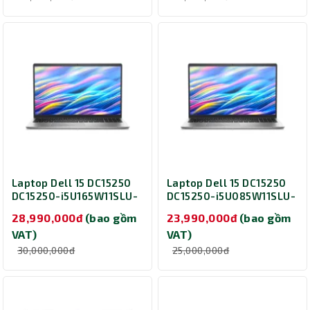
15.6 inch/ 2Y/ Bạc)
2Y/ Bạc)
Laptop Dell 15 DC15250
Laptop Dell 15 DC15250
DC15250-i5U165W11SLU-
DC15250-i5U085W11SLU-
2Y (i5-1334U/ Ram 16GB/
2Y (i5-1334U/ Ram 8GB/
28,990,000đ
(bao gồm
23,990,000đ
(bao gồm
SSD 512GB/ 15 inch/
SSD 512GB/ 15 inch/
VAT)
VAT)
Windows/ 2Y/ Bạc)
Windows/ 2Y/ Bạc)
30,000,000đ
25,000,000đ