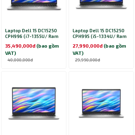
Laptop Dell 15 DC15250
Laptop Dell 15 DC15250
CPH996 (i7-1355U/ Ram
CPH995 (i5-1334U/ Ram
16GB/ SSD 1TB/ Windows
16GB/ SSD 512GB/
35,490,000đ
(bao gồm
27,990,000đ
(bao gồm
11 Home/ Office Home
Windows 11 Home/
VAT)
VAT)
2024/ Microsoft 365
Office Home 2024/ 15
Basic 1Y/ 2Y/ Bạc)
inch/ 2Y/ Bạc)
40,000,000đ
29,990,000đ