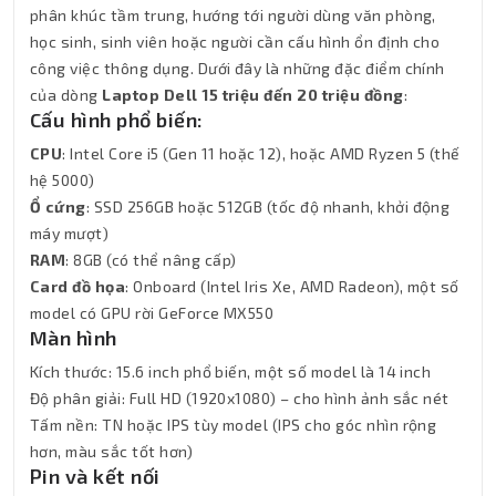
phân khúc tầm trung, hướng tới người dùng văn phòng,
học sinh, sinh viên hoặc người cần cấu hình ổn định cho
công việc thông dụng. Dưới đây là những đặc điểm chính
của dòng
Laptop Dell 15 triệu đến 20 triệu đồng
:
Cấu hình phổ biến:
CPU
: Intel Core i5 (Gen 11 hoặc 12), hoặc AMD Ryzen 5 (thế
hệ 5000)
Ổ cứng
: SSD 256GB hoặc 512GB (tốc độ nhanh, khởi động
máy mượt)
RAM
: 8GB (có thể nâng cấp)
Card đồ họa
: Onboard (Intel Iris Xe, AMD Radeon), một số
model có GPU rời GeForce MX550
Màn hình
Kích thước: 15.6 inch phổ biến, một số model là 14 inch
Độ phân giải: Full HD (1920x1080) – cho hình ảnh sắc nét
Tấm nền: TN hoặc IPS tùy model (IPS cho góc nhìn rộng
hơn, màu sắc tốt hơn)
Pin và kết nối