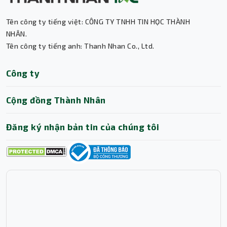
Tên công ty tiếng việt: CÔNG TY TNHH TIN HỌC THÀNH
Thành Nhân TNC
NHÂN.
Tên công ty tiếng anh: Thanh Nhan Co., Ltd.
Trợ lý AI • Phản hồi tức thì
Công ty
Cộng đồng Thành Nhân
Đăng ký nhận bản tin của chúng tôi