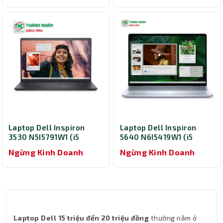
11/ Office/ 1Y/ Đen)
Home/ Office 21/ 1Y/
Đen)
Laptop Dell Inspiron
Laptop Dell Inspiron
3530 N5I5791W1 (i5
5640 N6I5419W1 (i5
1335U/ Ram 16GB/ SSD
1334U/ Ram 16GB/ SSD
Ngừng Kinh Doanh
Ngừng Kinh Doanh
512GB/ Windows 11/
512GB/ Windows 11/
Office/ Đen)
Office/ 1Y/ Xanh)
Laptop Dell 15 triệu đến 20 triệu đồng
thường nằm ở