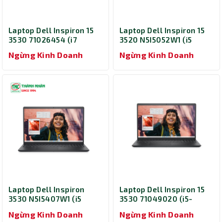
Laptop Dell Inspiron 15
Laptop Dell Inspiron 15
3530 71026454 (i7
3520 N5I5052W1 (i5
1355U/ Ram 16GB/ SSD
1235U/ Ram 16GB/ SSD
Ngừng Kinh Doanh
Ngừng Kinh Doanh
512GB/ Windows 11/
512GB/ Windows 11/
Office/ 1Y/ Đen)
Office/ 1Y/ Bạc)
Laptop Dell Inspiron
Laptop Dell Inspiron 15
3530 N5I5407W1 (i5
3530 71049020 (i5-
1334U/ Ram 16GB/ SSD
1334U/ Ram 8GB/ SSD
Ngừng Kinh Doanh
Ngừng Kinh Doanh
512GB KYHD/ Windows
512GB/ Windows 11