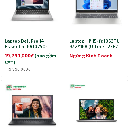
Laptop Dell Pro 14
Laptop HP 15-fd1063TU
Essential PV14250-
9Z2Y1PA (Ultra 5 125H/
120U-08512U (Core 5
Ram 16GB/ SSD 512GB/
19,290,000đ
(bao gồm
Ngừng Kinh Doanh
120U/ Ram 8GB/ SSD
Windows 11 Home/ 1Y/
VAT)
512GB/ 14 inch/ Ubuntu/
Vàng)
2Y/ Silver)
19,990,000đ