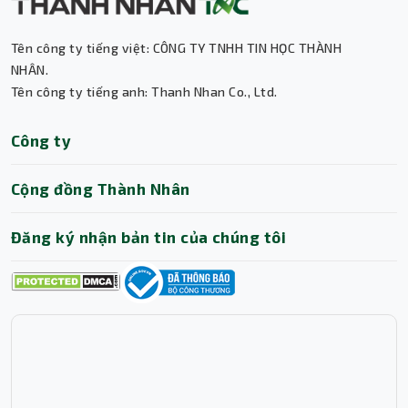
Tên công ty tiếng việt: CÔNG TY TNHH TIN HỌC THÀNH
Thành Nhân TNC
NHÂN.
Tên công ty tiếng anh: Thanh Nhan Co., Ltd.
Trợ lý AI • Phản hồi tức thì
Công ty
Cộng đồng Thành Nhân
Đăng ký nhận bản tin của chúng tôi