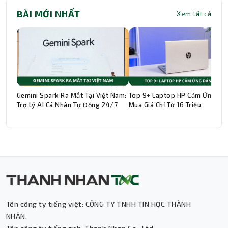
BÀI MỚI NHẤT
Xem tất cả
Gemini Spark Ra Mắt Tại Việt Nam:
Top 9+ Laptop HP Cảm Ứng Đá
Trợ Lý AI Cá Nhân Tự Động 24/7
Mua Giá Chỉ Từ 16 Triệu
Thành Nhân TNC
Trợ lý AI • Phản hồi tức thì
Tên công ty tiếng việt: CÔNG TY TNHH TIN HỌC THÀNH
NHÂN.