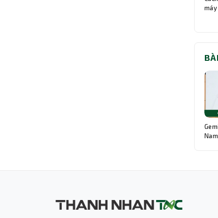
máy 
BÀ
Gemi
Nam:
Độn