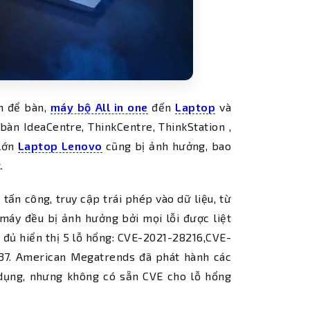
h để bàn,
máy bộ All in one
đến
Laptop
và
àn IdeaCentre, ThinkCentre, ThinkStation ,
 lớn
Laptop Lenovo
cũng bị ảnh hưởng, bao
.
tấn công, truy cập trái phép vào dữ liệu, từ
 máy đều bị ảnh hưởng bởi mọi lỗi được liệt
 đủ hiển thị 5 lỗ hổng: CVE-2021-28216,CVE-
7. American Megatrends đã phát hành các
dụng, nhưng không có sẵn CVE cho lỗ hổng