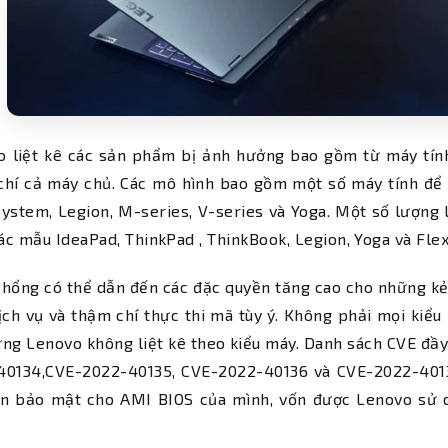
o liệt kê các sản phẩm bị ảnh hưởng bao gồm từ máy tín
hí cả máy chủ. Các mô hình bao gồm một số máy tính để b
ystem, Legion, M-series, V-series và Yoga. Một số lượng
c mẫu IdeaPad, ThinkPad , ThinkBook, Legion, Yoga và Flex
 hổng có thể dẫn đến các đặc quyền tăng cao cho những kẻ 
ịch vụ và thậm chí thực thi mã tùy ý. Không phải mọi kiểu
ng Lenovo không liệt kê theo kiểu máy. Danh sách CVE đầy
40134,CVE-2022-40135, CVE-2022-40136 và CVE-2022-4013
iến bảo mật cho AMI BIOS của mình, vốn được Lenovo sử 