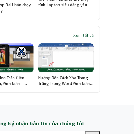
op Dell bán chạy
tính, laptop siêu đáng yêu và
ay
đẹp nhất
Xem tất cả
Thành Nhân TNC
Trợ lý AI • Phản hồi tức thì
deo Trên Điện
Hướng Dẫn Cách Xóa Trang
, Đơn Giản –
Trắng Trong Word Đơn Giản,
hi Tiết
Chi Tiết
ng ký nhận bản tin của chúng tôi