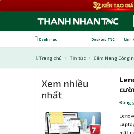
Danh mục
Desktop TNC
Linh 
Trang chủ
Tin tức
Cẩm Nang Công 
Len
Xem nhiều
cườ
nhất
Đóng g
Lenov
Lapto
mật ng