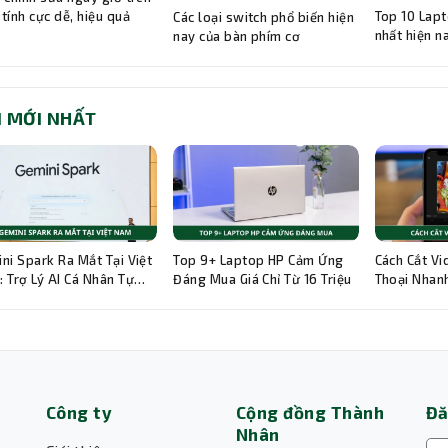
Top 10 Lapt
tính cực dễ, hiệu quả
Các loại switch phổ biến hiện
nhất hiện n
nay của bàn phím cơ
I MỚI NHẤT
ni Spark Ra Mắt Tại Việt
Top 9+ Laptop HP Cảm Ứng
Cách Cắt Vi
 Trợ Lý AI Cá Nhân Tự
Đáng Mua Giá Chỉ Từ 16 Triệu
Thoại Nhanh
g 24/7
Hướng Dẫn C
Công ty
Cộng đồng Thành
Đă
Nhân