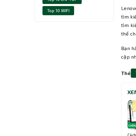
Lenovo
Top 10 WIFI
tìm ki
tìm k
thể ch
Bạn h
cập nh
Thẻ
XE
Cách