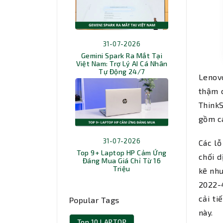
31-07-2026
Gemini Spark Ra Mắt Tại
Việt Nam: Trợ Lý AI Cá Nhân
Tự Động 24/7
Lenov
thậm c
ThinkS
gồm cá
31-07-2026
Các lỗ
Top 9+ Laptop HP Cảm Ứng
chối d
Đáng Mua Giá Chỉ Từ 16
Triệu
kê như
2022-
cải t
Popular Tags
này.
Top 10 LAPTOP