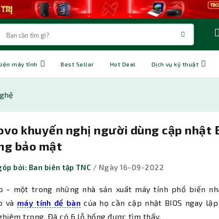
kiện máy tính
Best Seller
Hot Deal
Dịch vụ kỹ thuật
nghệ
ovo khuyến nghị người dùng cập nhật B
ng bảo mật
óp bởi: Ban biên tập TNC
/ Ngày 16-09-2022
o - một trong những nhà sản xuất máy tính phổ biến nhấ
p và
máy tính để bàn
của họ cần cập nhật BIOS ngay lập
hiêm trọng. Đã có 6 lỗ hổng được tìm thấy.