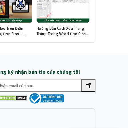
Thành Nhân TNC
Trợ lý AI • Phản hồi tức thì
deo Trên Điện
Hướng Dẫn Cách Xóa Trang
, Đơn Giản –
Trắng Trong Word Đơn Giản,
hi Tiết
Chi Tiết
ng ký nhận bản tin của chúng tôi