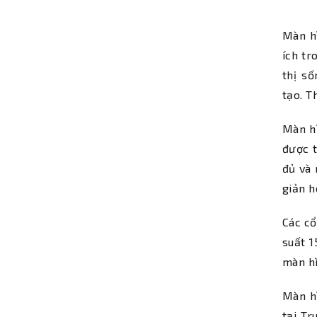
Màn hì
ích tr
thị s
tạo. T
Màn hì
được t
đủ và 
giản h
Các cổ
suất 
màn hì
Màn hì
tại Tr