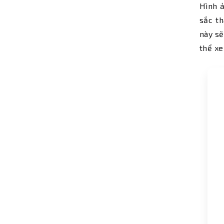
Hình ả
sắc th
này sẽ
thể xe