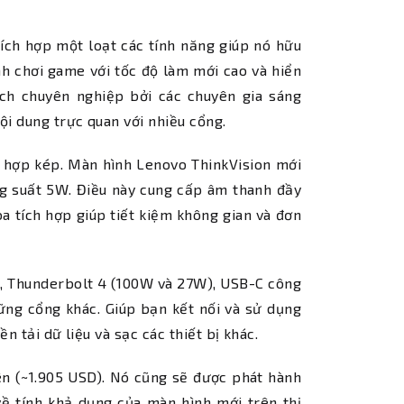
ch hợp một loạt các tính năng giúp nó hữu
h chơi game với tốc độ làm mới cao và hiển
ích chuyên nghiệp bởi các chuyên gia sáng
i dung trực quan với nhiều cổng.
ch hợp kép. Màn hình Lenovo ThinkVision mới
ông suất 5W. Điều này cung cấp âm thanh đầy
oa tích hợp giúp tiết kiệm không gian và đơn
4, Thunderbolt 4 (100W và 27W), USB-C công
ng cổng khác. Giúp bạn kết nối và sử dụng
ền tải dữ liệu và sạc các thiết bị khác.
ên (~1.905 USD). Nó cũng sẽ được phát hành
về tính khả dụng của màn hình mới trên thị