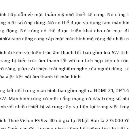
nh hấp dẫn về mặt thẩm mỹ nhờ thiết kế cong. Nó cũng tí
ong một số ứng dụng. Nó có thể được sử dụng làm màn hìn
ống động. Nó cũng có thể được triển khai cho các mục đ
hinkVision cũng cung cấp một màn hình mở rộng để chiếu nộ
nh đi kèm với kiến ​​trúc âm thanh tốt bao gồm loa 5W tí
rang bị kiến trúc âm thanh tốt với loa tích hợp kép có c
rõ ràng, giúp cải thiện trải nghiệm nghe của người dùng. L
óa việc kết nối âm thanh từ màn hình.
ng kết nối trong màn hình bao gồm ngõ ra HDMI 2.1, DP 1.
15W. Màn hình cũng có một cổng mạng có dây trong số nhữ
nh với nhiều thiết bị và cung cấp sự tiện lợi trong việc truy
nh ThinkVision P49w-30 có giá tại Nhật Bản là 275.000 Y
ung Quốc sau đó. Lenovo chưa công bố thông tin chi tiết 