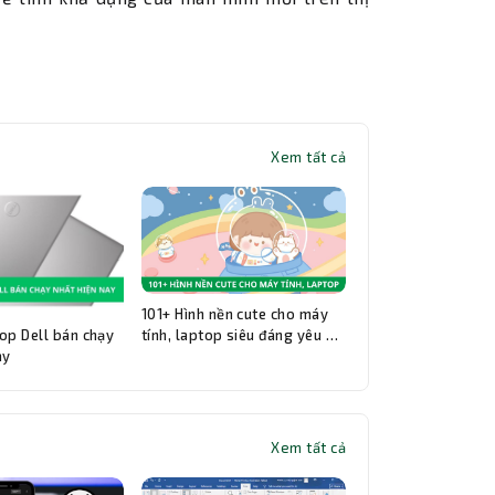
Xem tất cả
101+ Hình nền cute cho máy
op Dell bán chạy
tính, laptop siêu đáng yêu và
ay
đẹp nhất
Xem tất cả