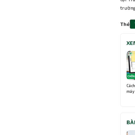
trường
Thẻ
XE
Cách
máy 
BÀ