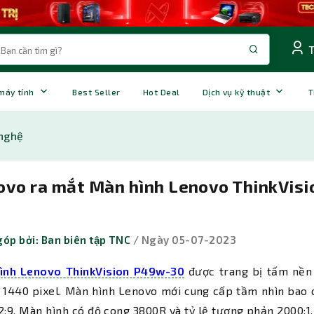
 máy tính
Best Seller
Hot Deal
Dịch vụ kỹ thuật
T
nghệ
ovo ra mắt Màn hình Lenovo ThinkVisi
óp bởi: Ban biên tập TNC
/ Ngày 05-07-2023
ình Lenovo ThinkVision P49w-30
được trang bị tấm nền 
 1440 pixel. Màn hình Lenovo mới cung cấp tầm nhìn bao q
2:9. Màn hình có độ cong 3800R và tỷ lệ tương phản 2000:1.