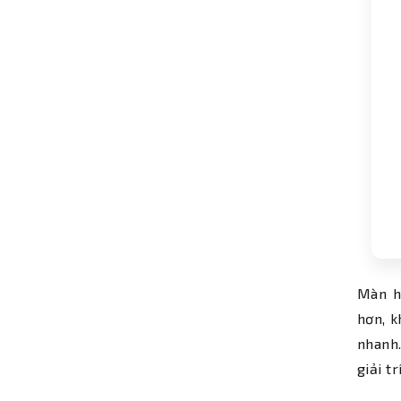
Màn h
hơn, k
nhanh.
giải tr