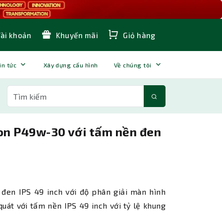
Tài khoản
Khuyến mãi
Giỏ hàng
in tức
Xây dựng cấu hình
Về chúng tôi
on P49w-30 với tấm nền đen
đen IPS 49 inch với độ phân giải màn hình
uát với tấm nền IPS 49 inch với tỷ lệ khung