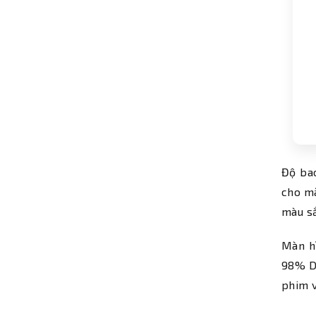
Độ ba
cho mà
màu sắ
Màn hì
98% DC
phim v