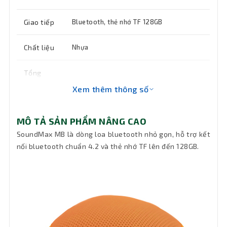
Giao tiếp
Bluetooth, thẻ nhớ TF 128GB
Chất liệu
Nhựa
Tổng
công
3W (RMS)
Xem thêm thông số
suất
Tần số
MÔ TẢ SẢN PHẨM NÂNG CAO
90Hz ~ 20KHz
đáp ứng
SoundMax MB là dòng loa bluetooth nhỏ gọn, hỗ trợ kết
nối bluetooth chuẩn 4.2 và thẻ nhớ TF lên đến 128GB.
Hệ thống
Portable Speaker System
loa
Cấu hình
1 loa
Chống
Có