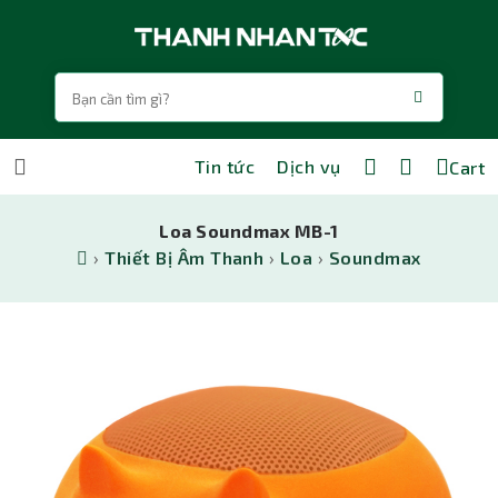
Tin tức
Dịch vụ
Cart
Loa Soundmax MB-1
›
Thiết Bị Âm Thanh
›
Loa
›
Soundmax