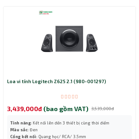
Ngoài ra bạn có thể kết nối 2 mẫu MB với nhau để tạo
thành 1 bộ loa 2.0 thông qua kết nối không dây True
Wireless.
Loa vi tính Logitech Z625 2.1 (980-001297)
3,439,000đ
(bao gồm VAT)
3,539,000đ
Tính năng
: Kết nối lên đến 3 thiết bị cùng thời điểm
Màu sắc
: Đen
Cổng kết nối
: Quang học/ RCA/ 3.5mm