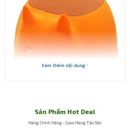
nhiễm từ
Điều
chỉnh âm
Có
thanh
Kích
W90xD64xH49 (mm)
thước
Khối
100g
Xem thêm nội dung
lượng
Bảo hành
12 tháng
Sản Phẩm Hot Deal
Hàng Chính Hãng - Giao Hàng Tận Nơi