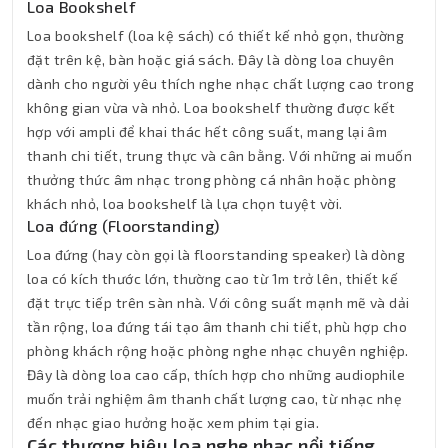
Loa Bookshelf
Loa bookshelf (loa kệ sách) có thiết kế nhỏ gọn, thường
đặt trên kệ, bàn hoặc giá sách. Đây là dòng loa chuyên
dành cho người yêu thích nghe nhạc chất lượng cao trong
không gian vừa và nhỏ. Loa bookshelf thường được kết
hợp với ampli để khai thác hết công suất, mang lại âm
thanh chi tiết, trung thực và cân bằng. Với những ai muốn
thưởng thức âm nhạc trong phòng cá nhân hoặc phòng
khách nhỏ, loa bookshelf là lựa chọn tuyệt vời.
Loa đứng (Floorstanding)
Loa đứng (hay còn gọi là floorstanding speaker) là dòng
loa có kích thước lớn, thường cao từ 1m trở lên, thiết kế
đặt trực tiếp trên sàn nhà. Với công suất mạnh mẽ và dải
tần rộng, loa đứng tái tạo âm thanh chi tiết, phù hợp cho
phòng khách rộng hoặc phòng nghe nhạc chuyên nghiệp.
Đây là dòng loa cao cấp, thích hợp cho những audiophile
muốn trải nghiệm âm thanh chất lượng cao, từ nhạc nhẹ
đến nhạc giao hưởng hoặc xem phim tại gia.
Các thương hiệu loa nghe nhạc nổi tiếng