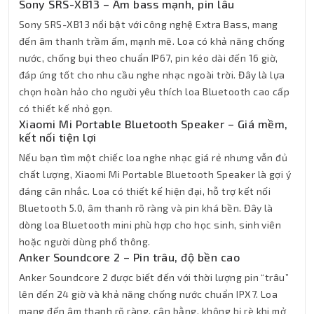
Sony SRS-XB13 – Âm bass mạnh, pin lâu
Sony SRS-XB13 nổi bật với công nghệ Extra Bass, mang
đến âm thanh trầm ấm, mạnh mẽ. Loa có khả năng chống
nước, chống bụi theo chuẩn IP67, pin kéo dài đến 16 giờ,
đáp ứng tốt cho nhu cầu nghe nhạc ngoài trời. Đây là lựa
chọn hoàn hảo cho người yêu thích loa Bluetooth cao cấp
có thiết kế nhỏ gọn.
Xiaomi Mi Portable Bluetooth Speaker – Giá mềm,
kết nối tiện lợi
Nếu bạn tìm một chiếc loa nghe nhạc giá rẻ nhưng vẫn đủ
chất lượng, Xiaomi Mi Portable Bluetooth Speaker là gợi ý
đáng cân nhắc. Loa có thiết kế hiện đại, hỗ trợ kết nối
Bluetooth 5.0, âm thanh rõ ràng và pin khá bền. Đây là
dòng loa Bluetooth mini phù hợp cho học sinh, sinh viên
hoặc người dùng phổ thông.
Anker Soundcore 2 – Pin trâu, độ bền cao
Anker Soundcore 2 được biết đến với thời lượng pin “trâu”
lên đến 24 giờ và khả năng chống nước chuẩn IPX7. Loa
mang đến âm thanh rõ ràng, cân bằng, không bị rè khi mở