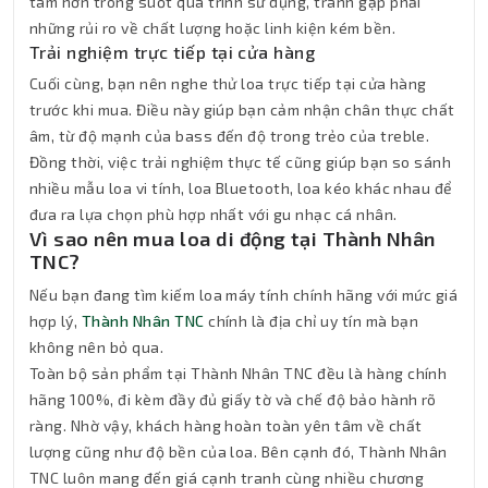
tâm hơn trong suốt quá trình sử dụng, tránh gặp phải
những rủi ro về chất lượng hoặc linh kiện kém bền.
Trải nghiệm trực tiếp tại cửa hàng
Cuối cùng, bạn nên nghe thử loa trực tiếp tại cửa hàng
trước khi mua. Điều này giúp bạn cảm nhận chân thực chất
âm, từ độ mạnh của bass đến độ trong trẻo của treble.
Đồng thời, việc trải nghiệm thực tế cũng giúp bạn so sánh
nhiều mẫu loa vi tính, loa Bluetooth, loa kéo khác nhau để
đưa ra lựa chọn phù hợp nhất với gu nhạc cá nhân.
Vì sao nên mua loa di động tại Thành Nhân
TNC?
Nếu bạn đang tìm kiếm loa máy tính chính hãng với mức giá
hợp lý,
Thành Nhân TNC
chính là địa chỉ uy tín mà bạn
không nên bỏ qua.
Toàn bộ sản phẩm tại Thành Nhân TNC đều là hàng chính
hãng 100%, đi kèm đầy đủ giấy tờ và chế độ bảo hành rõ
ràng. Nhờ vậy, khách hàng hoàn toàn yên tâm về chất
lượng cũng như độ bền của loa. Bên cạnh đó, Thành Nhân
TNC luôn mang đến giá cạnh tranh cùng nhiều chương