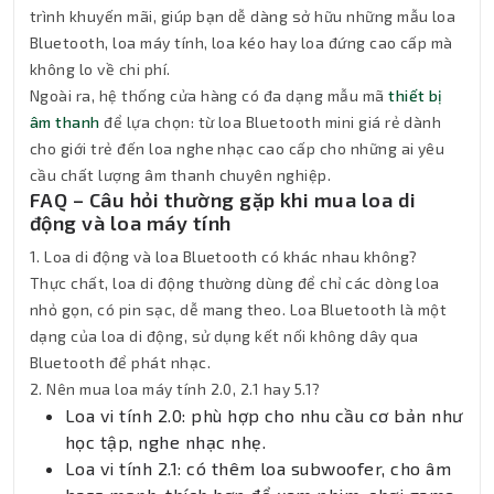
trình khuyến mãi, giúp bạn dễ dàng sở hữu những mẫu loa
Bluetooth, loa máy tính, loa kéo hay loa đứng cao cấp mà
không lo về chi phí.
Ngoài ra, hệ thống cửa hàng có đa dạng mẫu mã
thiết bị
âm thanh
để lựa chọn: từ loa Bluetooth mini giá rẻ dành
cho giới trẻ đến loa nghe nhạc cao cấp cho những ai yêu
cầu chất lượng âm thanh chuyên nghiệp.
FAQ – Câu hỏi thường gặp khi mua loa di
động và loa máy tính
1. Loa di động và loa Bluetooth có khác nhau không?
Thực chất, loa di động thường dùng để chỉ các dòng loa
nhỏ gọn, có pin sạc, dễ mang theo. Loa Bluetooth là một
dạng của loa di động, sử dụng kết nối không dây qua
Bluetooth để phát nhạc.
2. Nên mua loa máy tính 2.0, 2.1 hay 5.1?
Loa vi tính 2.0: phù hợp cho nhu cầu cơ bản như
học tập, nghe nhạc nhẹ.
Thành Nhân TNC
Loa vi tính 2.1: có thêm loa subwoofer, cho âm
Trợ lý AI • Phản hồi tức thì