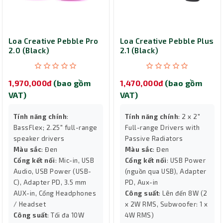
Loa Creative Pebble Pro
Loa Creative Pebble Plus
2.0 (Black)
2.1 (Black)
1,970,000đ
(bao gồm
1,470,000đ
(bao gồm
VAT)
VAT)
Tính năng chính
:
Tính năng chính
: 2 x 2"
BassFlex; 2.25" full-range
Full-range Drivers with
speaker drivers
Passive Radiators
Màu sắc
: Đen
Màu sắc
: Đen
Cổng kết nối
: Mic-in, USB
Cổng kết nối
: USB Power
Audio, USB Power (USB-
(nguồn qua USB), Adapter
C), Adapter PD, 3.5 mm
PD, Aux-in
AUX-in, Cổng Headphones
Công suất
: Lên đến 8W (2
/ Headset
x 2W RMS, Subwoofer: 1 x
Công suất
: Tối đa 10W
4W RMS)