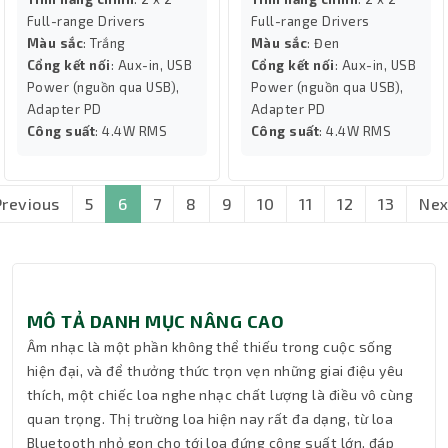
Full-range Drivers
Full-range Drivers
Màu sắc
: Trắng
Màu sắc
: Đen
Cổng kết nối
: Aux-in, USB
Cổng kết nối
: Aux-in, USB
Power (nguồn qua USB),
Power (nguồn qua USB),
Adapter PD
Adapter PD
Công suất
: 4.4W RMS
Công suất
: 4.4W RMS
Previous
5
6
7
8
9
10
11
12
13
Nex
MÔ TẢ DANH MỤC NÂNG CAO
Âm nhạc là một phần không thể thiếu trong cuộc sống
hiện đại, và để thưởng thức trọn vẹn những giai điệu yêu
thích, một chiếc loa nghe nhạc chất lượng là điều vô cùng
quan trọng. Thị trường loa hiện nay rất đa dạng, từ loa
Bluetooth nhỏ gọn cho tới loa đứng công suất lớn, đáp