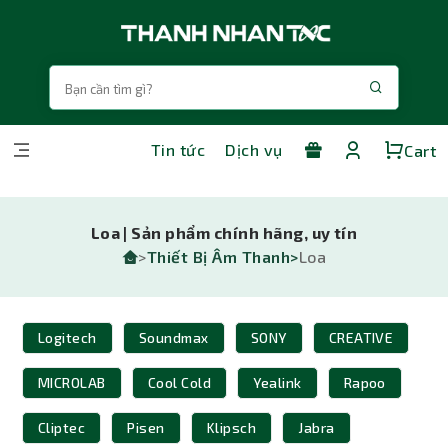
Tin tức
Dịch vụ
Cart
Loa | Sản phẩm chính hãng, uy tín
>
Thiết Bị Âm Thanh>
Loa
Logitech
Soundmax
SONY
CREATIVE
MICROLAB
Cool Cold
Yealink
Rapoo
Cliptec
Pisen
Klipsch
Jabra