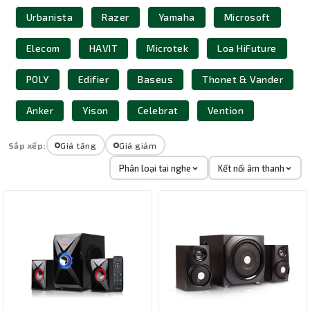
Urbanista
Razer
Yamaha
Microsoft
Elecom
HAVIT
Microtek
Loa HiFuture
POLY
Edifier
Baseus
Thonet & Vander
Anker
Yison
Celebrat
Vention
Sắp xếp:
Giá tăng
Giá giảm
Phân loại tai nghe
Kết nối âm thanh