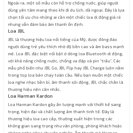
Ngoài ra, một số mẫu còn hỗ trợ chống nước, giúp người
dùng yên tâm mang theo khi đi du lịch, dã ngoại. Đây là lựa
chọn tối ưu cho những ai cần một chiếc loa di động giá rẻ
nhưng vẫn đảm bảo âm thanh ổn định.
Loa JBL
JBL là thương hiệu loa nổi tiếng của Mỹ, được đông đảo
người dùng trẻ yêu thích nhờ độ bền cao và âm bass mạnh
mẽ. Loa JBL đặc biệt nổi bật ở dòng loa Bluetooth di động,
với khả năng chống nước, chống va đập và pin “trâu”. Các
mẫu phổ biến như JBL Go, JBL Flip hay JBL Charge luôn nằm
trong top loa bán chạy toàn cầu. Nếu bạn muốn một chiếc
loa nghe nhạc bền bỉ, âm thanh sôi động, JBL chắc chắn là
thương hiệu nên cân nhắc.
Loa Harman Kardon
Loa Harman Kardon gây ấn tượng mạnh với thiết kế sang
trọng, hiện đại và chất lượng âm thanh tinh tế. Đây là
thương hiệu loa cao cấp, thường xuất hiện trong các
không gian sang trọng như văn phòng, phòng khách hoặc
phòng nghe nhạc chuyên nghiệp. Âm thanh mà Harman