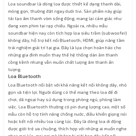
Loa soundbar là dòng loa được thiết kế dạng thanh dài,
mỏng gọn, thường đặt ngay dưới tivi. Sản phẩm này giúp
tái tạo âm thanh vòm sống động, mang lại cảm giác như
đang xem phim tại rạp chiếu. Ngoài ra, nhiều mẫu
soundbar hiện nay còn tích hợp loa siêu trầm (subwoofer)
không dây, hỗ trợ kết nối Bluetooth, HDMI, giúp nâng tầm
trải nghiệm giải trí tại gia. Đây là lựa chọn hoàn hảo cho
những gia đình muốn thay thế hệ thống dàn âm thanh
cồng kềnh nhưng vẫn muốn chất lượng âm thanh ấn
tượng.
Loa Bluetooth
Loa Bluetooth nổi bật với khả năng kết nối không dây, nhỏ
gọn và tiện lợi. Người dùng có thể mang theo loa để đi
chơi, dã ngoại hay sử dụng trong phòng ngủ, phòng làm
việc. Loa Bluetooth thường có pin dung lượng cao, một số
mẫu còn hỗ trợ tính năng chống nước, điều khiển giọng nói
hoặc kết nối nhiều loa cùng lúc. Đây là dòng loa di động
được giới trẻ ưa chuộng, thích hợp với những ai muốn nghe
nhạc mọi lúc, mọi nơi mà không bị giới hạn dây kết nối.