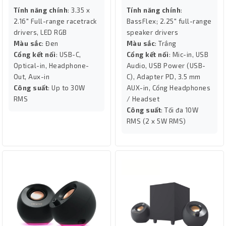
Tính năng chính
: 3.35 x
Tính năng chính
:
2.16" Full-range racetrack
BassFlex; 2.25" full-range
drivers, LED RGB
speaker drivers
Màu sắc
: Đen
Màu sắc
: Trắng
Cổng kết nối
: USB-C,
Cổng kết nối
: Mic-in, USB
Optical-in, Headphone-
Audio, USB Power (USB-
Out, Aux-in
C), Adapter PD, 3.5 mm
Công suất
: Up to 30W
AUX-in, Cổng Headphones
RMS
/ Headset
Công suất
: Tối đa 10W
RMS (2 x 5W RMS)