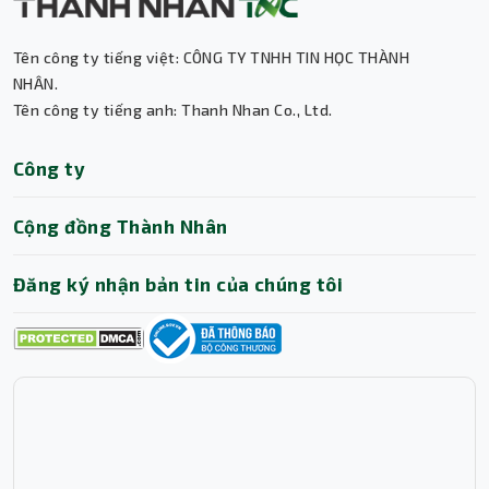
Tên công ty tiếng việt: CÔNG TY TNHH TIN HỌC THÀNH
Thành Nhân TNC
NHÂN.
Tên công ty tiếng anh: Thanh Nhan Co., Ltd.
Trợ lý AI • Phản hồi tức thì
Công ty
Cộng đồng Thành Nhân
Đăng ký nhận bản tin của chúng tôi