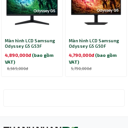
Màn hình LCD Samsung
Màn hình LCD Samsung
Odyssey G5 G53F
Odyssey G5 G50F
LS27FG530EEXXV (27
LS27FG502EEXXV (27
4,890,000đ
(bao gồm
4,790,000đ
(bao gồm
inch/ 2560 x 1440/ 300
inch/ 2560 x 1440/ 300
VAT)
VAT)
cd/m2/ 1ms/ 200Hz)
cd/m2/ 1ms/ 180Hz)
6,569,000đ
5,790,000đ