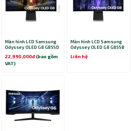
Màn hình LCD Samsung
Màn hình LCD Samsung
Odyssey OLED G8 G85SD
Odyssey OLED G8 G85SB
LS34DG850SEXXV (34
LS34BG850SEXXV (34
22,990,000đ
(bao gồm
Liên hệ
inch/ 3440 x 1440/ 250
inch/ 3440 x 1440/ 250
VAT)
cd/m2/ 0.03ms/ 175Hz/
cd/m2/ 0.03ms/ 175Hz)
Curved)