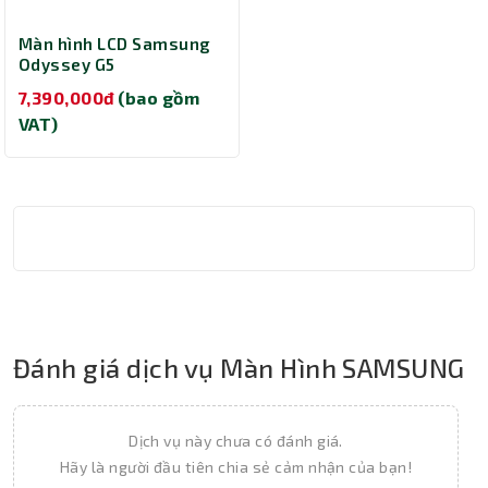
Màn hình LCD Samsung
Odyssey G5
LC34G55TWWEXXV (34
7,390,000đ
(bao gồm
inch/ 3440 x 1440/ 250
VAT)
cd/m2/ 1ms/ 165Hz/
Curved)
Đánh giá dịch vụ Màn Hình SAMSUNG
Dịch vụ này chưa có đánh giá.
Hãy là người đầu tiên chia sẻ cảm nhận của bạn!