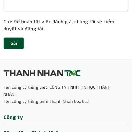
Gửi: Để hoàn tất việc đánh giá, chúng tôi sẽ kiểm
duyệt và đăng tải.
Gửi
Tên công ty tiếng việt: CÔNG TY TNHH TIN HỌC THÀNH
Thành Nhân TNC
NHÂN.
Tên công ty tiếng anh: Thanh Nhan Co., Ltd.
Trợ lý AI • Phản hồi tức thì
Công ty