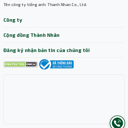
Tên công ty tiếng anh: Thanh Nhan Co., Ltd.
Trợ lý AI • Phản hồi tức thì
Công ty
Cộng đồng Thành Nhân
Đăng ký nhận bản tin của chúng tôi