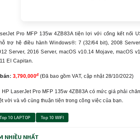
erJet Pro MFP 135w 4ZB83A tiện lợi với cổng kết nối USB 
ỗ trợ hệ điều hành Windows®: 7 (32/64 bit), 2008 Server R
2012 Server, 2016 Server, macOS v10.14 Mojave, macOS v1
11 El Capitan.
đ
 bán:
3,790,000
(Đã bao gồm VAT, cập nhật 28/10/2022)
n HP LaserJet Pro MFP 135w 4ZB83A có mức giá phải chăn
ệt vời và vô cùng thuận tiện trong công việc của bạn.
Top 10 LAPTOP
Top 10 WIFI
M NHIỀU NHẤT