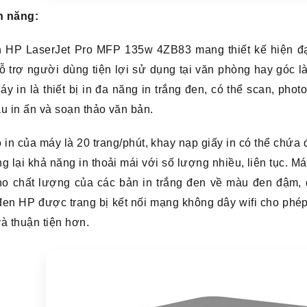
h năng:
n HP LaserJet Pro MFP 135w 4ZB83 mang thiết kế hiện đại
ỗ trợ người dùng tiện lợi sử dụng tại văn phòng hay góc 
áy in là thiết bị in đa năng in trắng đen, có thể scan, ph
u in ấn và soạn thảo văn bản.
 in của máy là 20 trang/phút, khay nạp giấy in có thể chứ
g lại khả năng in thoải mái với số lượng nhiều, liên tục.
Má
o chất lượng của các bản in trắng đen về màu đen đậm, đ
đen HP được trang bị kết nối mạng không dây wifi cho phé
à thuận tiện hơn.