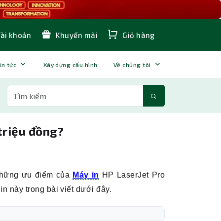
Tài khoản
Khuyến mãi
Giỏ hàng
in tức
Xây dựng cấu hình
Về chúng tôi
triệu đồng?
 những ưu điểm của
Máy in
HP LaserJet Pro
 này trong bài viết dưới đây.