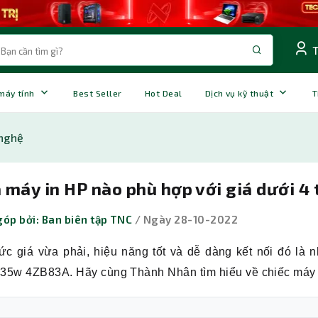
 máy tính
Best Seller
Hot Deal
Dịch vụ kỹ thuật
T
nghệ
máy in HP nào phù hợp với giá dưới 4 
óp bởi: Ban biên tập TNC
/ Ngày 28-10-2022
ức giá vừa phải, hiệu năng tốt và dễ dàng kết nối đó là
5w 4ZB83A. Hãy cùng Thành Nhân tìm hiểu về chiếc máy in