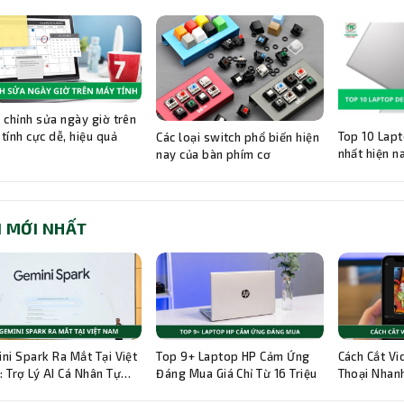
 chỉnh sửa ngày giờ trên
Top 10 Lapt
tính cực dễ, hiệu quả
Các loại switch phổ biến hiện
nhất hiện n
nay của bàn phím cơ
I MỚI NHẤT
ni Spark Ra Mắt Tại Việt
Top 9+ Laptop HP Cảm Ứng
Cách Cắt Vi
 Trợ Lý AI Cá Nhân Tự
Đáng Mua Giá Chỉ Từ 16 Triệu
Thoại Nhanh
g 24/7
Hướng Dẫn C