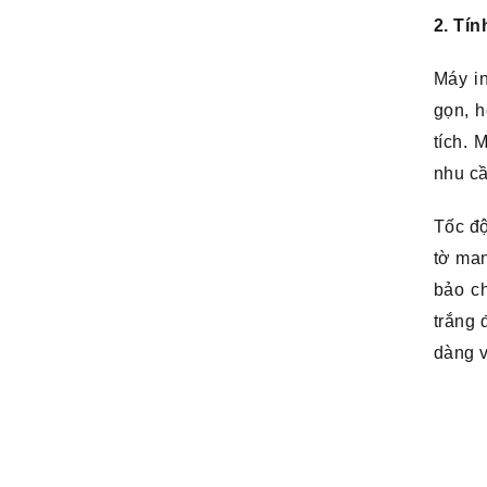
2. Tín
Máy i
gọn, h
tích.
M
nhu cầ
Tốc độ
tờ man
bảo ch
trắng 
dàng v