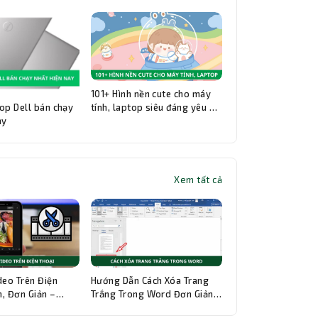
101+ Hình nền cute cho máy
op Dell bán chạy
tính, laptop siêu đáng yêu và
ay
đẹp nhất
Xem tất cả
Thành Nhân TNC
Trợ lý AI • Phản hồi tức thì
deo Trên Điện
Hướng Dẫn Cách Xóa Trang
, Đơn Giản –
Trắng Trong Word Đơn Giản,
hi Tiết
Chi Tiết