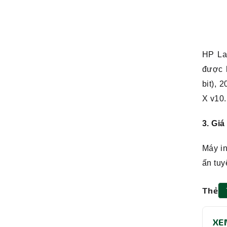
HP Las
được h
bit), 
X v10.
3. Giá
Máy i
ấn tuy
Thẻ
XE