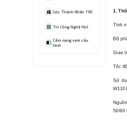
1. Th
Góc Thành Nhân TNC
Tính n
Tin Công Nghệ Hot
Độ phâ
Cẩm nang xem cấu
hình
Giao t
Tốc độ
Sử dụ
W110
Nguồn
50/60