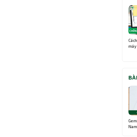
Cách
máy 
BÀ
Gemi
Nam:
Độn