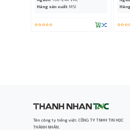
Kết luận
lên đến
Hãng sản xuất
: MSI
Hãng
Huntkey CP5000 500W là lựa chọn phù hợp cho
nguồn ổn định, giá tốt và dễ sử dụng. Nếu bạn đ
chắc chắn là sản phẩm nên cân nhắc.
Windows
Tên công ty tiếng việt: CÔNG TY TNHH TIN HỌC
THÀNH NHÂN.