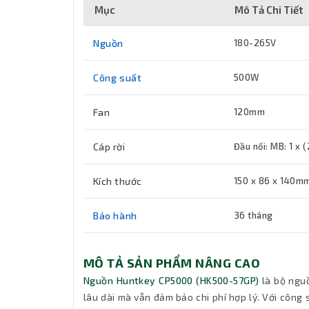
Mục
Mô Tả Chi Tiết
Nguồn
180-265V
Công suất
500W
Fan
120mm
Cáp rời
Đầu nối: MB: 1 x 
Kích thước
150 x 86 x 140m
Bảo hành
36 tháng
MÔ TẢ SẢN PHẨM NÂNG CAO
Nguồn Huntkey CP5000 (HK500-57GP)
là bộ nguồ
lâu dài mà vẫn đảm bảo chi phí hợp lý. Với côn