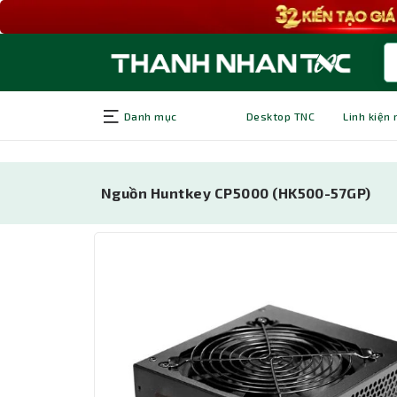
Danh mục
Desktop TNC
Linh kiện
Nguồn Huntkey CP5000 (HK500-57GP)