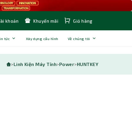
Tài khoản
Khuyến mãi
Giỏ hàng
in tức
Xây dựng cấu hình
Về chúng tôi
>
Linh Kiện Máy Tính
>
Power
>
HUNTKEY