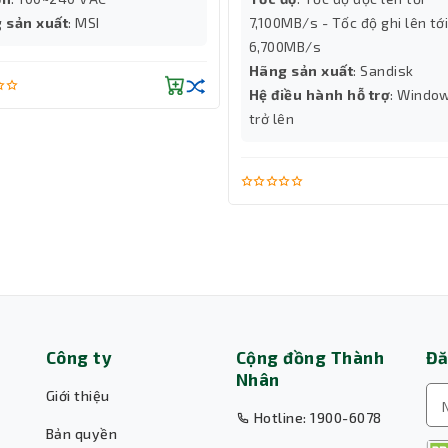
 sản xuất
: MSI
7,100MB/s - Tốc độ ghi lên tới
 các bộ PC phổ thông, văn phòng hoặc game nhẹ – nơi yêu cầu 
6,700MB/s
ang tìm kiếm bộ nguồn máy tính cân đối giữa hiệu năng và chi phí,
Hãng sản xuất
: Sandisk
Hệ điều hành hỗ trợ
: Windo
trở lên
Công ty
Cộng đồng Thành
Đă
Nhân
Giới thiệu
Hotline: 1900-6078
Bản quyền