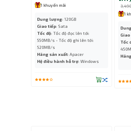
Giúp người dùng dễ dàng lắp đặt ổ cứng SSD, HDD
1 khuyến mãi
3,49
Quạt 120mm hoạt động êm ái
1 k
Huntkey trang bị quạt tản nhiệt 120mm cho
ngu
Dung lượng
: 120GB
trình hoạt động. Quạt vận hành êm, không gây t
Giao tiếp
: Sata
Dung
tĩnh tại nhà.
Tốc độ
: Tốc độ đọc lên tới:
Giao
550MB/s - Tốc độ ghi lên tới:
Tốc 
520MB/s
450M
Hãng sản xuất
: Apacer
Hãng
Hệ điều hành hỗ trợ
: Windows