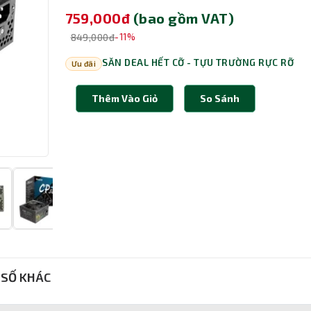
759,000đ
(bao gồm VAT)
849,000đ
-11%
SĂN DEAL HẾT CỠ - TỰU TRƯỜNG RỰC RỠ
Ưu đãi
Thêm Vào Giỏ
So Sánh
SỐ KHÁC