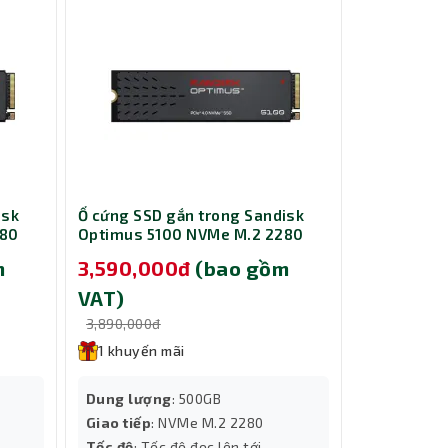
isk
Ổ cứng SSD gắn trong Sandisk
Card Màn H
280
Optimus 5100 NVMe M.2 2280
B580 Miles
500GB SDSP51500GAN-000E0
m
3,590,000đ
(bao gồm
9,690,0
VAT)
VAT)
vực có
3,890,000đ
10,000,000
ẩn của
1 khuyến mãi
1 khuyến
Dung lượng
: 500GB
Tính năng
 lo về
Giao tiếp
: NVMe M.2 2280
Cooling
Tốc độ
: Tốc độ đọc lên tới
Dung lượ