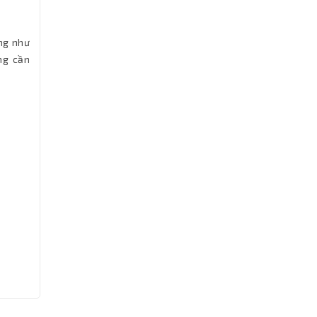
ng như
ng cần