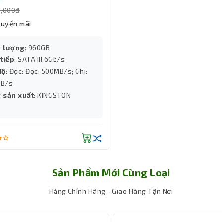
, ổ DVD hoặc các linh kiện cần nguồn riêng biệt.
0,000đ
huyến mãi
ồn máy tính
CP5000, giúp giữ nhiệt độ nguồn luôn ổn định trong su
iếng ồn khó chịu, phù hợp cho cả môi trường văn phòng và không g
 lượng
: 960GB
 tiếp
: SATA III 6Gb/s
độ
: Đọc: Đọc: 500MB/s; Ghi:
B/s
 sản xuất
: KINGSTON
Sản Phẩm Mới Cùng Loại
Hàng Chính Hãng - Giao Hàng Tận Nơi