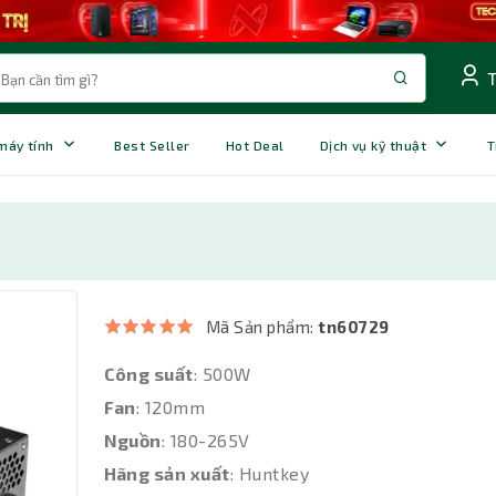
 máy tính
Best Seller
Hot Deal
Dịch vụ kỹ thuật
T
Mã Sản phẩm:
tn60729
Công suất
: 500W
Fan
: 120mm
Nguồn
: 180-265V
Hãng sản xuất
: Huntkey