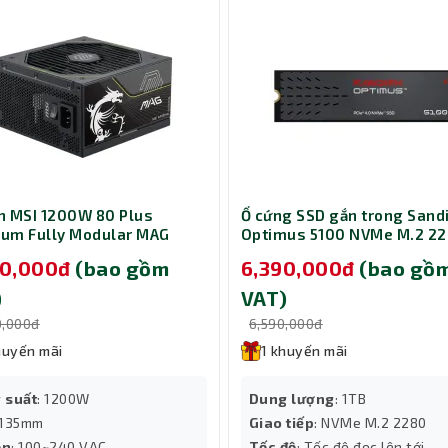
 MSI 1200W 80 Plus
Ổ cứng SSD gắn trong Sand
num Fully Modular MAG
Optimus 5100 NVMe M.2 2
PLS PCIE5
1TB SDSP51100TAN-000E0
90,000đ
(bao gồm
6,390,000đ
(bao gồ
ện áp
)
VAT)
áp từ 180V đến 265V, Huntkey CP5000 thích hợp sử dụng ở các khu 
0,000đ
6,590,000đ
ắc chắn, linh kiện bên trong được lắp ráp cẩn thận theo tiêu chu
huyến mãi
1 khuyến mãi
hị trường linh kiện.
g yên tâm sử dụng
 suất
: 1200W
Dung lượng
: 1TB
iúp người dùng an tâm sử dụng trong thời gian dài mà không phải
 135mm
Giao tiếp
: NVMe M.2 2280
ồn
: 100~240 VAC
Tốc độ
: Tốc độ đọc lên tới