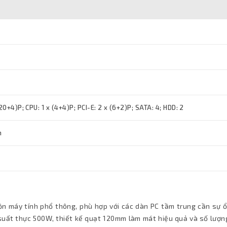
(20+4)P; CPU: 1 x (4+4)P; PCI-E: 2 x (6+2)P; SATA: 4; HDD: 2
m
n máy tính phổ thông, phù hợp với các dàn PC tầm trung cần sự ổ
g suất thực 500W, thiết kế quạt 120mm làm mát hiệu quả và số lượ