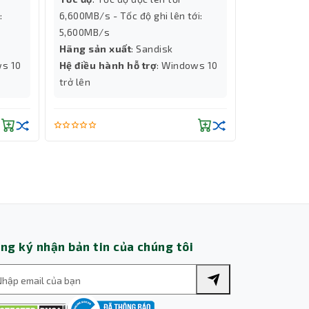
:
6,600MB/s - Tốc độ ghi lên tới:
Độ phân gi
một bộ
5,600MB/s
Chip đồ họ
 CP5000
Hãng sản xuất
: Sandisk
Số Nhân X
ws 10
Hệ điều hành hỗ trợ
: Windows 10
Hiệu năng 
trở lên
Thành Nhân TNC
Trợ lý AI • Phản hồi tức thì
ng ký nhận bản tin của chúng tôi