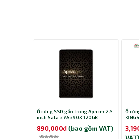
Hệ thống kết nối đầy đủ – Hỗ trợ mở r
Bộ nguồn được trang bị các đầu nối tiêu chuẩn:
1 x (20+4) pin cho mainboard
Ổ cứng SSD gắn trong Apacer 2.5
Ổ cứn
1 x (4+4) pin cho CPU
inch Sata 3 AS340X 120GB
KING
2 x PCI-E (6+2) pin cho VGA
AP120GAS340XC-1
4 cổng SATA và 2 cổng HDD (PATA)
890,000đ
(bao gồm VAT)
3,1
890,000đ
VAT