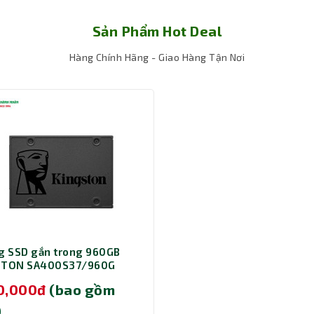
Sản Phẩm Hot Deal
Hàng Chính Hãng - Giao Hàng Tận Nơi
ộng linh hoạt
g SSD gắn trong 960GB
STON SA400S37/960G
90,000đ
(bao gồm
)