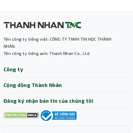
Làm mát hiệu quả, vận hành êm ái
Nguồn sử dụng quạt 120mm tự điều chỉnh tốc độ theo
nhiệt độ, đảm bảo làm mát hiệu quả mà vẫn duy trì độ ồn
thấp. Thiết kế thông minh giúp nâng cao độ bền cho các
linh kiện bên trong, đồng thời đem lại trải nghiệm yên
Tên công ty tiếng việt: CÔNG TY TNHH TIN HỌC THÀNH
tĩnh khi sử dụng trong môi trường văn phòng hoặc giải trí
NHÂN.
tại nhà.
Tên công ty tiếng anh: Thanh Nhan Co., Ltd.
Chính sách bảo hành 36 tháng – Cam kết
chất lượng từ Huntkey
Thành Nhân TNC
Công ty
Sản phẩm được bảo hành chính hãng 36 tháng, giúp
Trợ lý AI • Phản hồi tức thì
người dùng hoàn toàn yên tâm trong suốt quá trình sử
Cộng đồng Thành Nhân
dụng. Với uy tín lâu năm trong lĩnh vực thiết bị điện tử,
Huntkey luôn đảm bảo chất lượng và hỗ trợ hậu mãi tốt
nhất cho người tiêu dùng.
Đăng ký nhận bản tin của chúng tôi
Kết luận
Nguồn Huntkey GX850M 850W 80 Plus Gold là giải pháp
hoàn hảo cho những hệ thống máy tính đòi hỏi hiệu năng
cao, tiết kiệm điện và vận hành ổn định. Với công suất