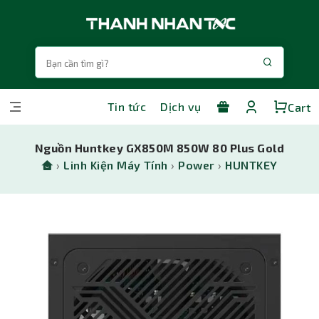
Tin tức
Dịch vụ
Cart
Nguồn Huntkey GX850M 850W 80 Plus Gold
›
Linh Kiện Máy Tính
›
Power
›
HUNTKEY