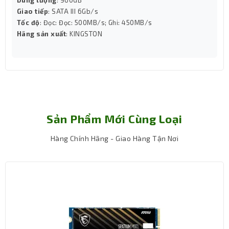
phù hợp với mạng điện ở Việt Nam, nơi thường xảy ra
Giao tiếp
: SATA III 6Gb/s
hiện tượng dao động điện áp. Tính năng này giúp bảo vệ
Tốc độ
: Đọc: Đọc: 500MB/s; Ghi: 450MB/s
hệ thống khỏi tình trạng sốc điện, chập cháy linh kiện,
Hãng sản xuất
: KINGSTON
đặc biệt khi làm việc xuyên suốt hoặc hoạt động ở môi
trường công nghiệp.
Sản Phẩm Mới Cùng Loại
Hàng Chính Hãng - Giao Hàng Tận Nơi