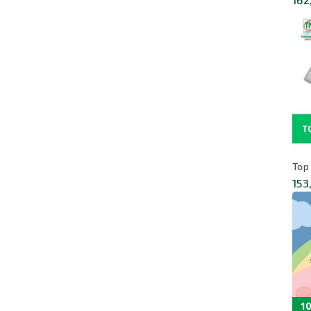
Top
153