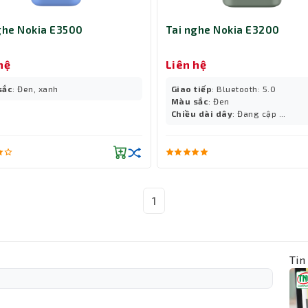
ghe Nokia E3500
Tai nghe Nokia E3200
hệ
Liên hệ
sắc
: Đen, xanh
Giao tiếp
: Bluetooth: 5.0
Màu sắc
: Đen
Chiều dài dây
: Đang cập ...
1
Tin