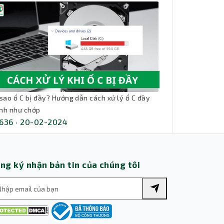
Thành Nhân TNC
Trợ lý AI • Phản hồi tức thì
 sao ổ C bị đầy? Hướng dẫn cách xử lý ổ C đầy
nh như chớp
636 · 20-02-2024
ng ký nhận bản tin của chúng tôi