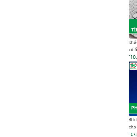
Khắ
có ổ
110
Bí 
cho
104