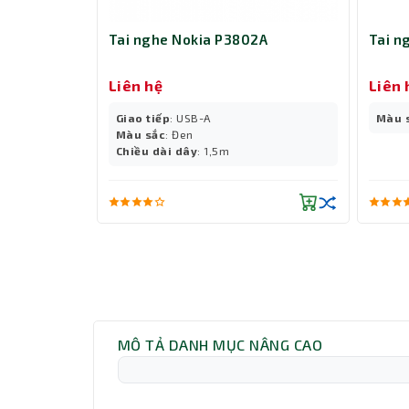
Tai nghe Nokia P3802A
Tai n
Liên hệ
Liên 
Giao tiếp
: USB-A
Màu 
Màu sắc
: Đen
Chiều dài dây
: 1,5m
MÔ TẢ DANH MỤC NÂNG CAO