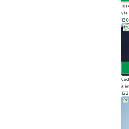
101
yêu
130
Các
giản
122