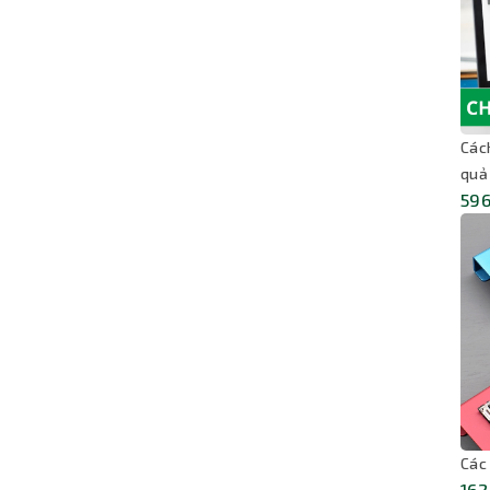
Các
quả
596
Các
162