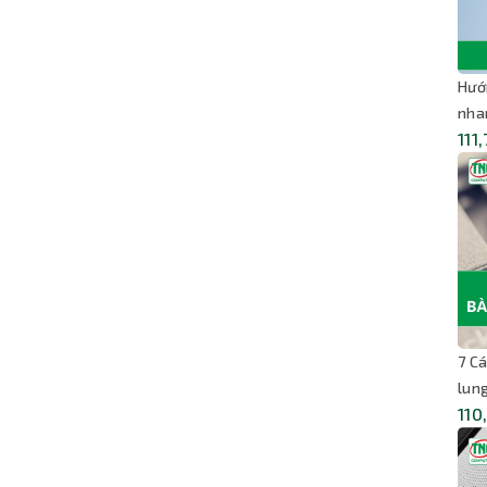
Hướ
nha
111
7 C
lun
110