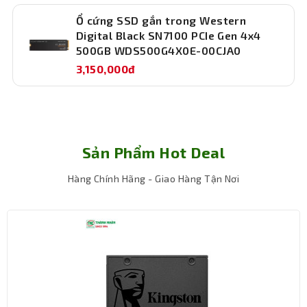
Ổ cứng SSD gắn trong Western
Digital Black SN7100 PCIe Gen 4x4
500GB WDS500G4X0E-00CJA0
3,150,000đ
Sản Phẩm Hot Deal
Hàng Chính Hãng - Giao Hàng Tận Nơi
Những ai sử dụng phù hợp với SSD Western
Digital Green 2.5 Sata 3 250GB
Sinh viên, học sinh và nhân viên văn phòng
cần trang bị máy tính chạy nhanh mượt với
chi phí hợp lý.