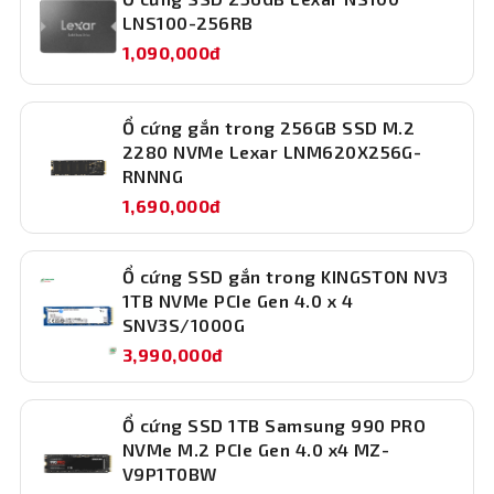
LNS100-256RB
1,090,000đ
Ổ cứng gắn trong 256GB SSD M.2
2280 NVMe Lexar LNM620X256G-
RNNNG
1,690,000đ
Ổ cứng SSD gắn trong KINGSTON NV3
Bộ nhớ đệm (Cache) của Ổ cứng SSD
1TB NVMe PCIe Gen 4.0 x 4
Western Digital Green 250GB
SNV3S/1000G
WDS250G5G0A
3,990,000đ
Ổ cứng SSD Western Digital Green 2.5 Sata 3 250GB
WDS250G5G0A được trang bị bộ nhớ đệm (cache) DRAM-
less (không có DRAM) nhưng sử dụng bộ đệm SLC
Ổ cứng SSD 1TB Samsung 990 PRO
(pseudo-SLC cache) giúp tăng tốc độ truy xuất dữ liệu
NVMe M.2 PCIe Gen 4.0 x4 MZ-
ngắn hạn, đáp ứng tốt cho các tác vụ thông thường.
V9P1T0BW
Cách lắp đặt Ổ cứng SSD Western Digital