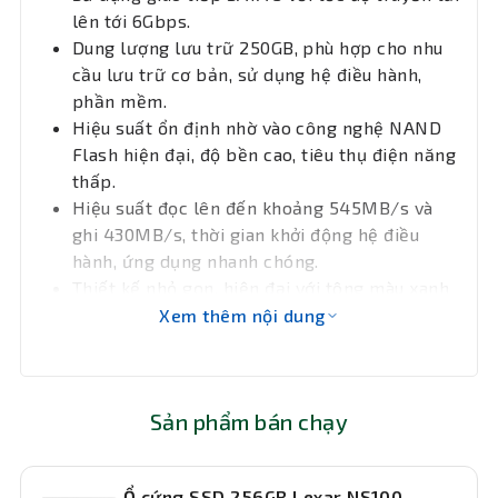
lên tới 6Gbps.
Bảo hành
36 tháng
Dung lượng lưu trữ 250GB, phù hợp cho nhu
cầu lưu trữ cơ bản, sử dụng hệ điều hành,
phần mềm.
Hiệu suất ổn định nhờ vào công nghệ NAND
Flash hiện đại, độ bền cao, tiêu thụ điện năng
thấp.
Hiệu suất đọc lên đến khoảng 545MB/s và
ghi 430MB/s, thời gian khởi động hệ điều
hành, ứng dụng nhanh chóng.
Thiết kế nhỏ gọn, hiện đại với tông màu xanh
đặc trưng của dòng Green.
Xem thêm nội dung
Sản phẩm bán chạy
Ổ cứng SSD 256GB Lexar NS100