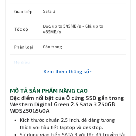
Giao tiếp
Sata 3
Đọc: up to 545MB/s - Ghi: up to
Tốc độ
465MB/s
Phân loại
Gắn trong
Hệ điều
hành hỗ
Windows
Xem thêm thông số
trợ
MÔ TẢ SẢN PHẨM NÂNG CAO
MTBF
Đang cập nhật
Đặc điểm nổi bật của Ổ cứng SSD gắn trong
Western Digital Green 2.5 Sata 3 250GB
Kích
100.5mm x 69.85mm x 7mm (L x W x H)
WDS250G5G0A
thước
Kích thước chuẩn 2.5 inch, dễ dàng tương
Khối
thích với hầu hết laptop và desktop.
32.7gms
lượng
Sử dụng giao tiếp SATA 3 với tốc độ truyền tải