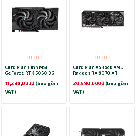
Card Màn Hình MSI
Card Màn ASRock AMD
GeForce RTX 5060 8G
Radeon RX 9070 XT
GAMING OC
Challenger 16GB
11,290,000đ
(bao gồm
20,990,000đ
(bao gồm
(RX9070XT CL 16G)
VAT)
VAT)