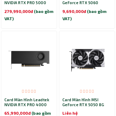
NVIDIA RTX PRO 5000
GeForce RTX 5060
72GB Blackwell
WINDFORCE MAX OC 8G
279,990,000đ
(bao gồm
9,690,000đ
(bao gồm
(GV-N5060WF2MAX OC-
8GD)
VAT)
VAT)
Card Màn Hình Leadtek
Card Màn Hình MSI
NVIDIA RTX PRO 4000
GeForce RTX 5050 8G
Blackwell SFF 24GB ECC
VENTUS 2X OC
65,990,000đ
(bao gồm
Liên hệ