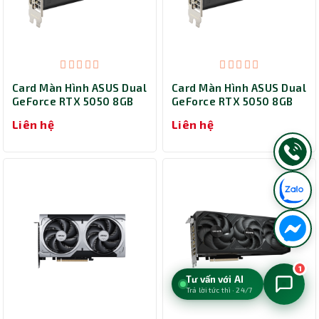
Card Màn Hình ASUS Dual
Card Màn Hình ASUS Dual
GeForce RTX 5050 8GB
GeForce RTX 5050 8GB
GDDR6 OC Edition (DUAL-
GDDR6 (DUAL-RTX5050-
Liên hệ
Liên hệ
RTX5050-O8G)
8G)
1
Tư vấn với AI
Trả lời tức thì · 24/7