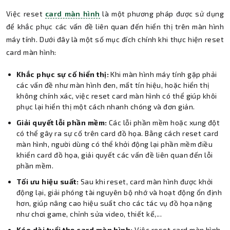
Việc reset
card màn hình
là một phương pháp được sử dụng
để khắc phục các vấn đề liên quan đến hiển thị trên màn hình
máy tính. Dưới đây là một số mục đích chính khi thực hiện reset
card màn hình:
Khắc phục sự cố hiển thị:
Khi màn hình máy tính gặp phải
các vấn đề như màn hình đen, mất tín hiệu, hoặc hiển thị
không chính xác, việc reset card màn hình có thể giúp khôi
phục lại hiển thị một cách nhanh chóng và đơn giản.
Giải quyết lỗi phần mềm:
Các lỗi phần mềm hoặc xung đột
có thể gây ra sự cố trên card đồ họa. Bằng cách reset card
màn hình, người dùng có thể khởi động lại phần mềm điều
khiển card đồ họa, giải quyết các vấn đề liên quan đến lỗi
phần mềm.
Tối ưu hiệu suất:
Sau khi reset, card màn hình được khởi
động lại, giải phóng tài nguyên bộ nhớ và hoạt động ổn định
hơn, giúp nâng cao hiệu suất cho các tác vụ đồ họa nặng
như chơi game, chỉnh sửa video, thiết kế,...
Kéo dài tuổi thọ card màn hình:
Việc reset card màn hình