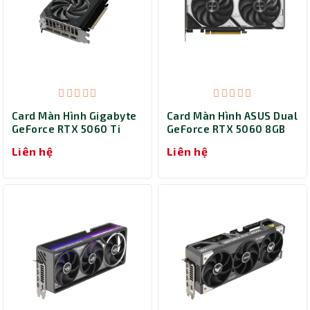
Card Màn Hình Gigabyte
Card Màn Hình ASUS Dual
GeForce RTX 5060 Ti
GeForce RTX 5060 8GB
WINDFORCE MAX OC 16G
GDDR7 OC Edition (DUAL-
Liên hệ
Liên hệ
(GV-N506TWF2MAX OC-
RTX5060-O8G)
16GD)