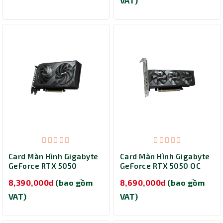
VAT)
Card Màn Hình Gigabyte
Card Màn Hình Gigabyte
GeForce RTX 5050
GeForce RTX 5050 OC
WINDFORCE OC 8G (GV-
Low Profile 8G (GV-
8,390,000đ
(bao gồm
8,690,000đ
(bao gồm
N5050WF2OC-8GD)
N5050OC-8GL)
VAT)
VAT)