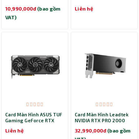
WINDFORCE MAX OC 8G
GAMING OC 8G (GV-
10,990,000đ
(bao gồm
Liên hệ
(GV-N506TWF2MAX OC-
N5050GAMING OC-8GD)
8GD)
VAT)
Card Màn Hình ASUS TUF
Card Màn Hình Leadtek
Gaming GeForce RTX
NVIDIA RTX PRO 2000
5060 8GB GDDR7 OC
Blackwell 16GB
Liên hệ
32,990,000đ
(bao gồm
(TUF-RTX5060-O8G-
GAMING)