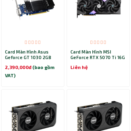
Card Màn Hình Asus
Card Màn Hình MSI
Geforce GT 1030 2GB
GeForce RTX 5070 Ti 16G
GDDR5 (GT1030-SL-2G-
GAMING TRIO OC PLUS
Thành Nhân TNC
2,390,000đ
(bao gồm
Liên hệ
BRK)
Trợ lý AI • Phản hồi tức thì
VAT)