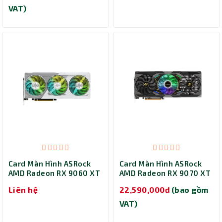
VAT)
Card Màn Hình ASRock
Card Màn Hình ASRock
AMD Radeon RX 9060 XT
AMD Radeon RX 9070 XT
Steel Legend 16GB OC
Taichi 16GB OC
Liên hệ
22,590,000đ
(bao gồm
(X9060XT SL 16GO)
(RX9070XT TC 16GO)
VAT)