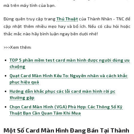
mà trên máy tính của bạn.
Đừng quên truy cập trang
Thủ Thuật
của Thành Nhân - TNC để
cập nhật thêm nhiều mẹo hay và bổ ích. Nếu có câu hỏi hoặc
thắc mắc nào hãy bình luận ngay bên dưới nhé!
>>>Xem thêm:
TOP 5 phần mềm test card màn hình được người dùng ưu
chuộng
Quạt Card Màn Hình Kêu To: Nguyên nhân và cách khắc
phục hiệu quả
Hướng dẫn khắc phục các lỗi card màn hình rời pc
thường gặp
Chọn Card Màn Hình (VGA) Phù Hợp: Các Thông Số Kỹ
Thuật Bạn Cần Quan Tâm Khi Mua
Một Số Card Màn Hình Đang Bán Tại Thành