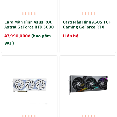
Card Màn Hình Asus ROG
Card Màn Hình ASUS TUF
Astral GeForce RTX 5080
Gaming GeForce RTX
16GB GDDR7 OC Edition
5090 32GB GDDR7 ( TUF-
47,990,000đ
(bao gồm
Liên hệ
(ROG-ASTRAL-RTX5080-
RTX5090-32G-GAMING)
O16G-GAMING)
VAT)