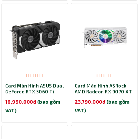
Card Màn Hình ASUS Dual
Card Màn Hình ASRock
GeForce RTX 5060 Ti
AMD Radeon RX 9070 XT
16GB GDDR7 OC Edition
Taichi White 16GB OC
16,990,000đ
(bao gồm
23,790,000đ
(bao gồm
(DUAL-RTX5060TI-O16G)
(RX9070XT TCW 16GO)
VAT)
VAT)