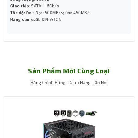
LED ARGB Infinity mượt mà, dễ dàng đồng bộ
Giao tiếp
: SATA III 6Gb/s
Tốc độ
: Đọc: Đọc: 500MB/s; Ghi: 450MB/s
Hãng sản xuất
: KINGSTON
Sản Phẩm Mới Cùng Loại
Hàng Chính Hãng - Giao Hàng Tận Nơi
Hệ thống LED ARGB Infinity được bố trí quanh khung
quạt, cho ánh sáng đều, mượt và liền mạch. Khi hoạt