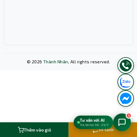
Quạt cho máy vi tính Xigmatek Infinity Pro 5 Arctic
Reverse hoạt động với độ ồn dưới 19.8 dBA, mang lại trải
nghiệm sử dụng dễ chịu trong cả môi trường văn phòng
lẫn phòng ngủ. Khi kết hợp với PWM, quạt gần như không
gây tiếng ồn khó chịu ở trạng thái tải nhẹ. Đây là ưu điểm
quan trọng đối với người dùng cần một hệ thống vừa
mát, vừa êm, vừa đẹp.
Hỗ trợ PWM giúp kiểm soát tốc độ thông minh
©
2026
Thành Nhân
, All rights reserved.
Xóa lịch sử chat?
1
Tư vấn với AI
Trả lời tức thì · 24/7
Hủy bỏ
Xóa ngay
Thêm vào giỏ
So sánh