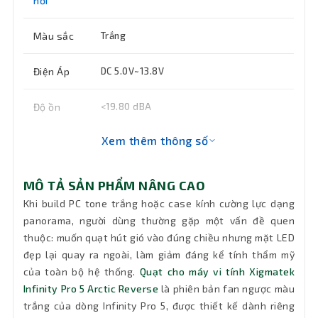
nối
Màu sắc
Trắng
Điện Áp
DC 5.0V~13.8V
Độ ồn
<19.80 dBA
Xem thêm thông số
Kích
120 x 120 x 25mm
thước
MÔ TẢ SẢN PHẨM NÂNG CAO
LED
ARGB
Khi build PC tone trắng hoặc case kính cường lực dạng
panorama, người dùng thường gặp một vấn đề quen
Bảo hành
12 tháng
thuộc: muốn quạt hút gió vào đúng chiều nhưng mặt LED
đẹp lại quay ra ngoài, làm giảm đáng kể tính thẩm mỹ
của toàn bộ hệ thống.
Quạt cho máy vi tính Xigmatek
Infinity Pro 5 Arctic Reverse
là phiên bản fan ngược màu
trắng của dòng Infinity Pro 5, được thiết kế dành riêng