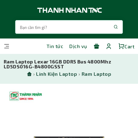
Tin tức
Dịch vụ
Cart
Ram Laptop Lexar 16GB DDR5 Bus 4800Mhz
LD5DS016G-B4800GSST
›
Linh Kiện Laptop
›
Ram Laptop