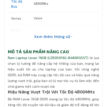
Tốc độ
4800Mhz
Bus
Series
Value
Rated
1.1V
voltage
Xem thêm thông số
Bảo hành
36 tháng
MÔ TẢ SẢN PHẨM NÂNG CAO
Ram Laptop Lexar 16GB (LD5DS016G-B4800GSST)
là lựa
chọn lý tưởng để nâng cấp hệ thống của bạn, mang lại
hiệu suất tối ưu cho laptop của bạn. Với công nghệ
DDR5, bộ RAM này cung cấp tốc độ cao và hiệu quả năng
lượng vượt trội, giúp bạn xử lý mọi tác vụ từ làm việc đến
chơi game một cách mượt mà.
Hiệu Năng Vượt Trội Với Tốc Độ 4800MHz
Bộ RAM Lexar 16GB DDR5 mang lại tốc độ 4800MHz, giúp
tăng tốc độ truyền tải dữ liệu và giảm độ trễ đáng kể khi