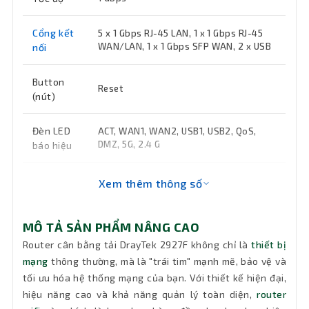
Cổng kết
5 x 1 Gbps RJ-45 LAN, 1 x 1 Gbps RJ-45
WAN/LAN, 1 x 1 Gbps SFP WAN, 2 x USB
nối
Button
Reset
(nút)
Đèn LED
ACT, WAN1, WAN2, USB1, USB2, QoS,
DMZ, 5G, 2.4 G
báo hiệu
Nguồn
DC 12V @ 2A, 21.6W
Xem thêm thông số
Bảo mật
802.1x, Hotspot Authentication
MÔ TẢ SẢN PHẨM NÂNG CAO
Router cân bằng tải DrayTek 2927F không chỉ là
thiết bị
NAT
60K
mạng
thông thường, mà là "trái tim" mạnh mẽ, bảo vệ và
Session
tối ưu hóa hệ thống mạng của bạn. Với thiết kế hiện đại,
hiệu năng cao và khả năng quản lý toàn diện,
router
PPTP, L2TP, IPsec, L2TP over IPsec, SSL,