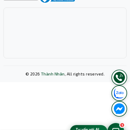
©
2026
Thành Nhân
, All rights reserved.
Xóa lịch sử chat?
Hỗ trợ VPN đa dạng, khả năng quản trị toàn
diện
1
Tư vấn với AI