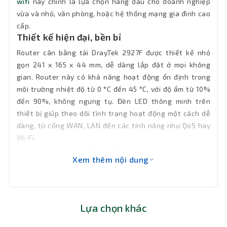
VPN
GRE, IKEv2, IKEv2-EAP, IPsec-XAuth,
wifi
này chính là lựa chọn hàng đầu cho doanh nghiệp
OpenVPN, Wireguard
vừa và nhỏ, văn phòng, hoặc hệ thống mạng gia đình cao
cấp.
Hiệu
Thiết kế hiện đại, bền bỉ
Đang cap nhat
năng NAT
Router cân bằng tải DrayTek 2927F được thiết kế nhỏ
gọn 241 x 165 x 44 mm, dễ dàng lắp đặt ở mọi không
Tính
QoS, route policy, firewall, content
gian. Router này có khả năng hoạt động ổn định trong
năng
filtering, bandwidth management,
môi trường nhiệt độ từ 0 °C đến 45 °C, với độ ẩm từ 10%
captive hotspot
chính
đến 90%, không ngưng tụ. Đèn LED thông minh trên
thiết bị giúp theo dõi tình trạng hoạt động một cách dễ
VPN Managment, AP Managment (APM),
Quản trị
dàng, từ cổng WAN, LAN đến các tính năng như QoS hay
Switch Management (SWM), VigorACS
mạng
Management (Since f/w)
Wi-Fi.
Với nguồn điện DC 12V @ 2A, công suất tiêu thụ chỉ
Xem thêm nội dung
Nhiệt độ
21.6W, DrayTek 2927F không chỉ mạnh mẽ mà còn tiết
hoạt
0 °C đến 45 °C
kiệm năng lượng. Sản phẩm được bảo hành 24 tháng,
động
mang lại sự an tâm tuyệt đối cho người dùng.
Lựa chọn khác
Nhiệt độ
-25 °C đến 70°C
lưu trữ