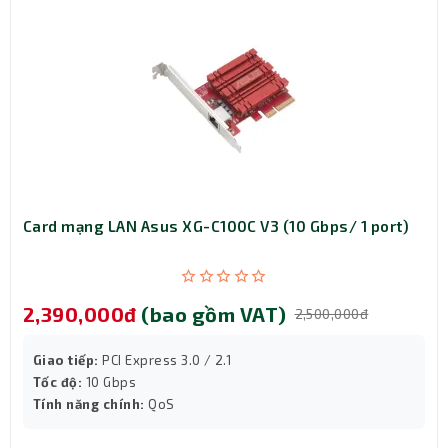
băng thông lớn và số lượng thiết bị kết nối khổng lồ,
DrayTek Vigor2927 là lựa chọn hoàn hảo cho các doanh
nghiệp, khách sạn, phòng game, văn phòng chi nhánh, và
những người dùng chuyên nghiệp muốn trải nghiệm sự
ổn định vượt trội trong mọi tình huống.
Card mạng LAN Asus XG-C100C V3 (10 Gbps/ 1 port)
2,390,000đ
(bao gồm VAT)
2,500,000đ
Giao tiếp:
PCI Express 3.0 / 2.1
Tốc độ:
10 Gbps
Tính năng chính:
QoS