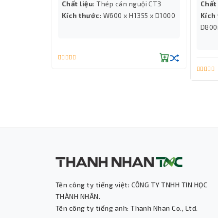
.0 / 2.1
Chất liệu
: Thép cán nguội CT3
Chất 
Kích thước
: W600 x H1355 x D1000
Kích
D80
Với MU-MIMO,
Router
Wifi Mercusys AC10 
nối đạt được tốc độ nhanh hơn router chuẩ
Tên công ty tiếng việt: CÔNG TY TNHH TIN HỌC
THÀNH NHÂN.
Tên công ty tiếng anh: Thanh Nhan Co., Ltd.