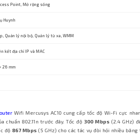
ccess Point, Mở rộng sóng
hụ Huynh
p, Quản lý nội bộ, Quản lý từ xa, WMM
ên kết địa chỉ IP và MAC
× 26 mm
outer
Wifi Mercusys AC10 cung cấp tốc độ Wi-Fi cực nha
a chuẩn 802.11n trước đây. Tốc độ
300 Mbps
(2.4 GHz) đ
ốc độ
867 Mbps
(5 GHz) cho các tác vụ đòi hỏi nhiều băng