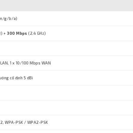
/n/g/b/a)
z) +
300 Mbps
(2.4 GHz)
 LAN, 1 x 10/100 Mbps WAN
ướng cố định 5 dBi
2, WPA-PSK / WPA2-PSK