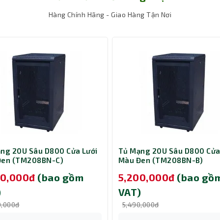
Hàng Chính Hãng - Giao Hàng Tận Nơi
ằng công nghệ ăng-ten tiên tiến cung cấp cho người dùn
à hoặc văn phòng của bạn. Với sự kết hợp của Công
của các thiết bị được kết nối của bạn và tập trung cường 
 của bạn ổn định hơn.
ng 20U Sâu D800 Cửa Lưới
Tủ Mạng 20U Sâu D800 Cửa
Đen (TM208BN-C)
Màu Đen (TM208BN-B)
90,000đ
(bao gồm
5,200,000đ
(bao gồ
)
VAT)
0,000đ
5,490,000đ