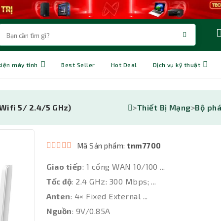
kiện máy tính
Best Seller
Hot Deal
Dịch vụ kỹ thuật
>
Thiết Bị Mạng
>
Bộ phá
Wifi 5/ 2.4/5 GHz)
Mã Sản phẩm:
tnm7700
Giao tiếp
: 1 cổng WAN 10/100 ...
Tốc độ
: 2.4 GHz: 300 Mbps; ...
Anten
: 4× Fixed External ...
Nguồn
: 9V/0.85A