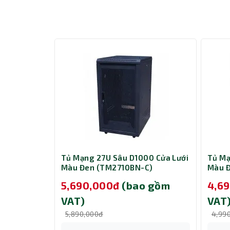
Bốn ăng-ten 5dBi bên ngoài được hỗ trợ b
phủ sóng không dây lớn hơn trong nh
Beamforming, AC10 có thể phát hiện vị trí 
hiệu không dây về phía chúng, giúp kết nối
 XG-C100C
Tủ Mạng 27U Sâu D1000 Cửa Lưới
Tủ Mạ
Màu Đen (TM2710BN-C)
Màu 
 gồm
5,690,000đ
(bao gồm
4,6
VAT)
VAT
5,890,000đ
4,99