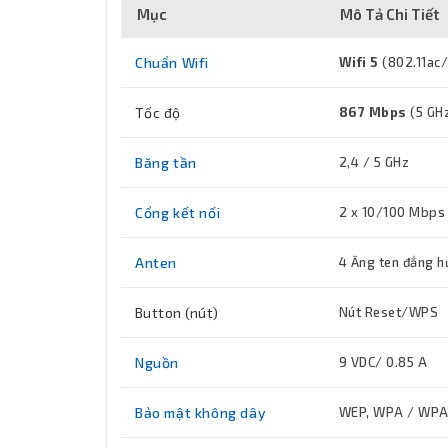
Mục
Mô Tả Chi Tiết
Chuẩn Wifi
Wifi 5
(802.11ac
Tốc độ
867 Mbps
(5 GH
Băng tần
2,4 / 5 GHz
Cổng kết nối
2 x 10/100 Mbps
Anten
4 Ăng ten đẳng h
Button (nút)
Nút Reset/WPS
Nguồn
9 VDC/ 0.85 A
Bảo mật không dây
WEP, WPA / WPA