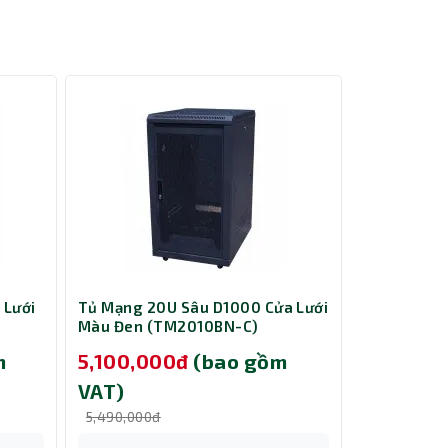
g vùng
 nghệ
độ tín
 Lưới
Tủ Mạng 20U Sâu D1000 Cửa Lưới
Tủ Mạng 20
Màu Đen (TM2010BN-C)
Màu Đen (
m
5,100,000đ
(bao gồm
5,600,0
VAT)
VAT)
5,490,000đ
5,990,000đ