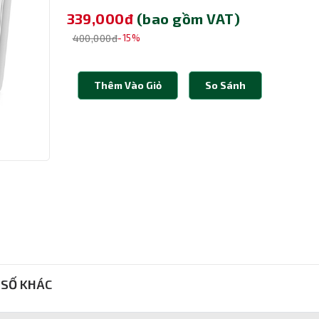
339,000đ
(bao gồm VAT)
400,000đ
-15%
Thêm Vào Giỏ
So Sánh
SỐ KHÁC