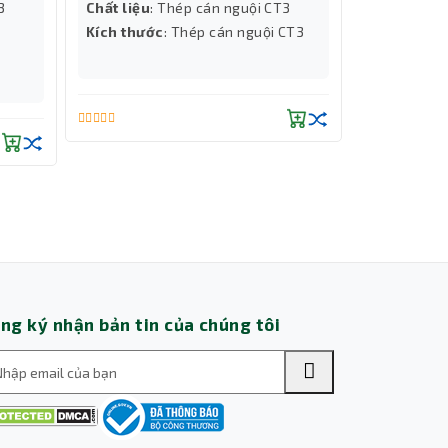
3
Chất liệu
: Thép cán nguội CT3
Chất liệu
:
Kích thước
: Thép cán nguội CT3
Kích thướ
D1000mm
Thành Nhân TNC
Trợ lý AI • Phản hồi tức thì
bị kết
ng ký nhận bản tin của chúng tôi