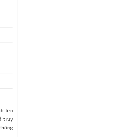
nh lên
ể truy
 thông