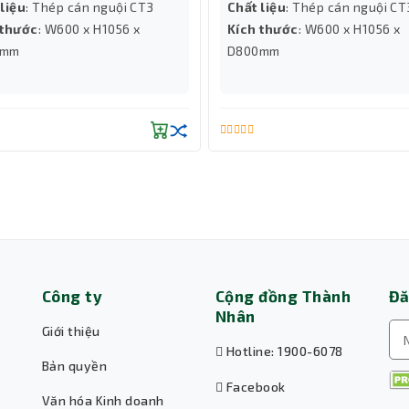
liệu
: Thép cán nguội CT3
Chất liệu
: Thép cán nguội CT
 thước
: W600 x H1056 x
Kích thước
: W600 x H1056 x
0mm
D800mm
giao tiếp với nhiều thiết bị cùng lúc cho phép các thiết 
n AC, tăng thông lượng mạng tổng thể.
Công ty
Cộng đồng Thành
Đă
Nhân
Giới thiệu
Hotline: 1900-6078
Bản quyền
Facebook
Văn hóa Kinh doanh