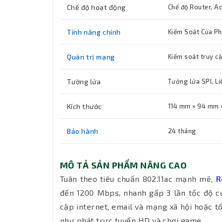
Chế độ hoạt động
Chế độ Router, A
Tính năng chính
Kiểm Soát Của P
Quản trị mạng
Kiểm soát truy cậ
Tường lửa
Tưởng lửa SPI, Li
Kích thước
114 mm × 94 mm 
Bảo hành
24 tháng
MÔ TẢ SẢN PHẨM NÂNG CAO
Tuân theo tiêu chuẩn 802.11ac mạnh mẽ,
R
đến 1200 Mbps, nhanh gấp 3 lần tốc độ củ
cập internet, email và mạng xã hội hoặc t
như phát trực tuyến HD và chơi game.